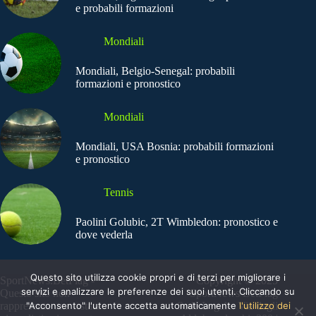
e probabili formazioni
Mondiali
Mondiali, Belgio-Senegal: probabili
formazioni e pronostico
Mondiali
Mondiali, USA Bosnia: probabili formazioni
e pronostico
Tennis
Paolini Golubic, 2T Wimbledon: pronostico e
dove vederla
Questo sito utilizza cookie propri e di terzi per migliorare i
SportNews.BetFlag -
Copyright © 2025
servizi e analizzare le preferenze dei suoi utenti. Cliccando su
Questo sito non
SportNews BetFlag
rappresenta una testata
"Acconsento" l'utente accetta automaticamente
Sede Legale: Via degli
l'utilizzo dei