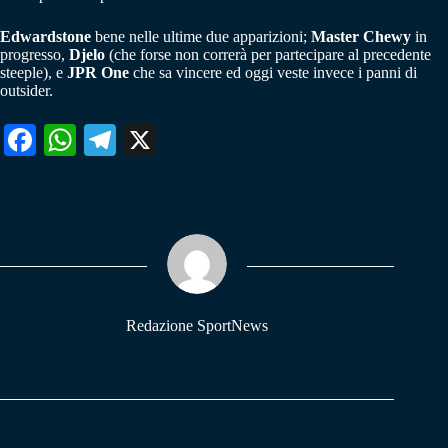
Edwardstone
bene nelle ultime due apparizioni;
Master Chewy
in
progresso,
Djelo
(che forse non correrà per partecipare al precedente
steeple), e
JPR One
che sa vincere ed oggi veste invece i panni di
outsider.
Fa
W
Te
X
ce
ha
le
bo
ts
gr
ok
A
a
pp
m
Redazione SportNews