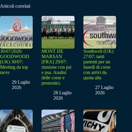
Articoli correlati
30/07/2026:
MONT DE
Southwell (UK)
GOODWOOD
MARSAN
27/07: tanti
(UK) 30/07:
[FRA] 29/07:
partenti per un
Meeting da top
riunione con psi
lunedì di corse
races
e psa. Analisi
con arrivi da
delle corse e
quota alta
29 Luglio
pronostici.
2026
27 Luglio
28 Luglio
2026
2026