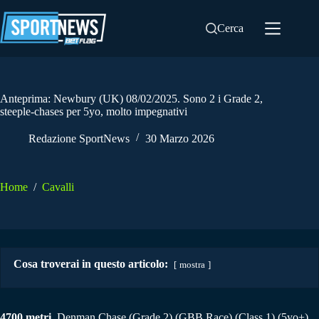
Salta
al
Cerca
contenuto
Anteprima: Newbury (UK) 08/02/2025. Sono 2 i Grade 2,
steeple-chases per 5yo, molto impegnativi
Redazione SportNews
30 Marzo 2026
Home
/
Cavalli
Cosa troverai in questo articolo:
mostra
4700 metri.
Denman Chase (Grade 2) (GBB Race)
(Class 1) (5yo+).