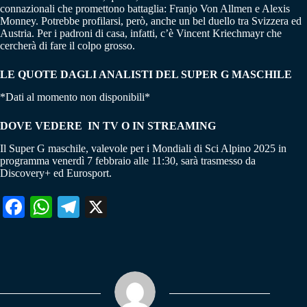
connazionali che promettono battaglia: Franjo Von Allmen e Alexis
Monney. Potrebbe profilarsi, però, anche un bel duello tra Svizzera ed
Austria. Per i padroni di casa, infatti, c’è Vincent Kriechmayr che
cercherà di fare il colpo grosso.
LE QUOTE DAGLI ANALISTI DEL SUPER G MASCHILE
*Dati al momento non disponibili*
DOVE VEDERE IN TV O IN STREAMING
Il Super G maschile, valevole per i Mondiali di Sci Alpino 2025 in
programma venerdì 7 febbraio alle 11:30, sarà trasmesso da
Discovery+ ed Eurosport.
Fa
W
Te
X
ce
ha
le
bo
ts
gr
ok
A
a
pp
m