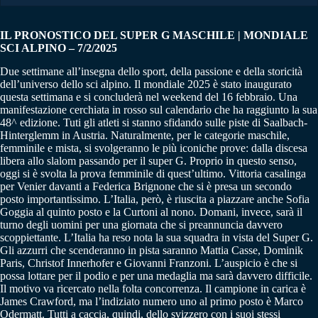
IL PRONOSTICO DEL SUPER G MASCHILE | MONDIALE
SCI ALPINO – 7/2/2025
Due settimane all’insegna dello sport, della passione e della storicità
dell’universo dello sci alpino. Il mondiale 2025 è stato inaugurato
questa settimana e si concluderà nel weekend del 16 febbraio. Una
manifestazione cerchiata in rosso sul calendario che ha raggiunto la sua
48^ edizione. Tuti gli atleti si stanno sfidando sulle piste di Saalbach-
Hinterglemm in Austria. Naturalmente, per le categorie maschile,
femminile e mista, si svolgeranno le più iconiche prove: dalla discesa
libera allo slalom passando per il super G. Proprio in questo senso,
oggi si è svolta la prova femminile di quest’ultimo. Vittoria casalinga
per Venier davanti a Federica Brignone che si è presa un secondo
posto importantissimo. L’Italia, però, è riuscita a piazzare anche Sofia
Goggia al quinto posto e la Curtoni al nono. Domani, invece, sarà il
turno degli uomini per una giornata che si preannuncia davvero
scoppiettante. L’Italia ha reso nota la sua squadra in vista del Super G.
Gli azzurri che scenderanno in pista saranno Mattia Casse, Dominik
Paris, Christof Innerhofer e Giovanni Franzoni. L’auspicio è che si
possa lottare per il podio e per una medaglia ma sarà davvero difficile.
Il motivo va ricercato nella folta concorrenza. Il campione in carica è
James Crawford, ma l’indiziato numero uno al primo posto è Marco
Odermatt. Tutti a caccia, quindi, dello svizzero con i suoi stessi