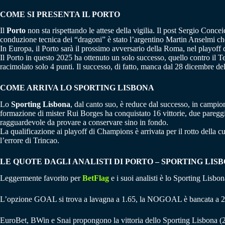
COME SI PRESENTA IL PORTO
Il
Porto
non sta rispettando le attese della vigilia. Il post Sergio Conce
conduzione tecnica dei “dragoni” è stato l’argentino Martin Anselmi che, 
In Europa, il Porto sarà il prossimo avversario della Roma, nel playoff d
Il Porto in questo 2025 ha ottenuto un solo successo, quello contro il 
racimolato solo 4 punti. Il successo, di fatto, manca dal 28 dicembre d
COME ARRIVA LO SPORTING LISBONA
Lo
Sporting Lisbona
, dal canto suo, è reduce dal successo, in campion
formazione di mister Rui Borges ha conquistato 16 vittorie, due pareggi a
ragguardevole da provare a conservare sino in fondo.
La qualificazione ai playoff di Champions è arrivata per il rotto della cu
l’errore di Trincao.
LE QUOTE DAGLI ANALISTI DI PORTO – SPORTING LIS
Leggermente favorito per
BetFlag
e i suoi analisti è lo Sporting Lisbon
L’opzione GOAL si trova a lavagna a 1.65, la NOGOAL è bancata a 2
EuroBet, BWin e Snai propongono la vittoria dello Sporting Lisbona (2