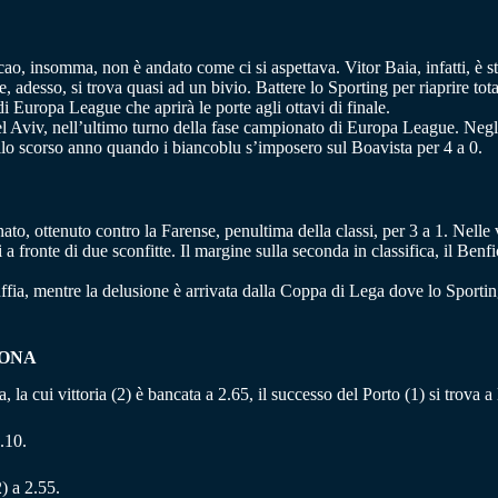
icao, insomma, non è andato come ci si aspettava. Vitor Baia, infatti, è s
adesso, si trova quasi ad un bivio. Battere lo Sporting per riaprire tota
i Europa League che aprirà le porte agli ottavi di finale.
Tel Aviv, nell’ultimo turno della fase campionato di Europa League. Negl
ello scorso anno quando i biancoblu s’imposero sul Boavista per 4 a 0.
ato, ottenuto contro la Farense, penultima della classi, per 3 a 1. Nelle
 fronte di due sconfitte. Il margine sulla seconda in classifica, il Benf
ffia, mentre la delusione è arrivata dalla Coppa di Lega dove lo Sporting è
BONA
a, la cui vittoria (2) è bancata a 2.65, il successo del Porto (1) si trova 
.10.
) a 2.55.