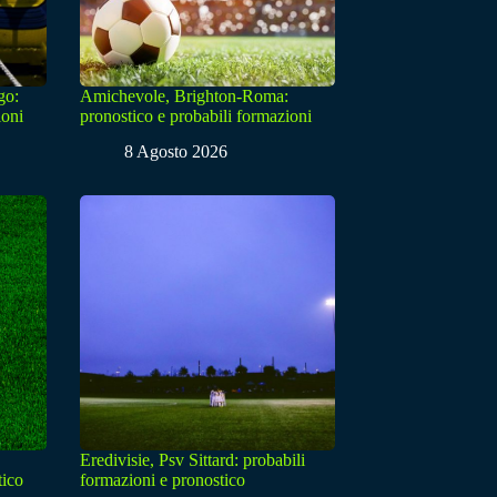
go:
Amichevole, Brighton-Roma:
ioni
pronostico e probabili formazioni
8 Agosto 2026
Eredivisie, Psv Sittard: probabili
tico
formazioni e pronostico