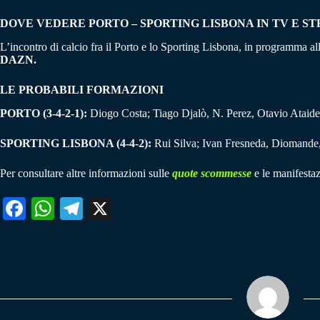
DOVE VEDERE PORTO – SPORTING LISBONA IN TV E S
L’incontro di calcio fra il Porto e lo Sporting Lisbona, in programma al
DAZN.
LE PROBABILI FORMAZIONI
PORTO (3-4-2-1):
Diogo Costa; Tiago Djalò, N. Perez, Otavio Ataid
SPORTING LISBONA (4-4-2):
Rui Silva; Ivan Fresneda, Diomande,
Per consultare altre informazioni sulle
quote scommesse
e le manifestaz
Fa
W
Te
X
ce
ha
le
bo
ts
gr
ok
A
a
pp
m