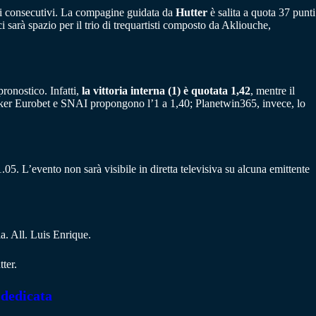
ssi consecutivi. La compagine guidata da
Hutter
è salita a quota 37 punti
 sarà spazio per il trio di trequartisti composto da Akliouche,
ronostico. Infatti,
la vittoria interna (1) è quotata 1,42
, mentre il
maker Eurobet e SNAI propongono l’1 a 1,40; Planetwin365, invece, lo
. L’evento non sarà visibile in diretta televisiva su alcuna emittente
 All. Luis Enrique.
ter.
 dedicata