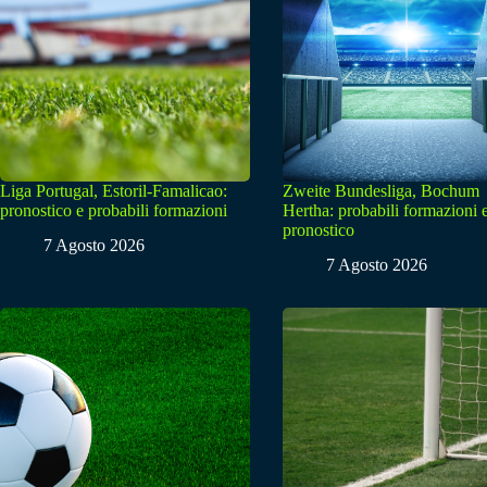
Liga Portugal, Estoril-Famalicao:
Zweite Bundesliga, Bochum
pronostico e probabili formazioni
Hertha: probabili formazioni 
pronostico
7 Agosto 2026
7 Agosto 2026