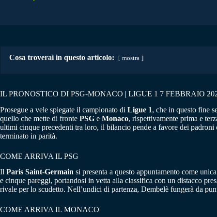
Cosa troverai in questo articolo:
mostra
IL PRONOSTICO DI PSG-MONACO | LIGUE 1 7 FEBBRAIO 20
Prosegue a vele spiegate il campionato di
Ligue 1
, che in questo fine s
quello che mette di fronte
PSG
e
Monaco
, rispettivamente prima e ter
ultimi cinque precedenti tra loro, il bilancio pende a favore dei padroni 
terminato in parità.
COME ARRIVA IL PSG
Il
Paris Saint-Germain
si presenta a questo appuntamento come unica s
e cinque pareggi, portandosi in vetta alla classifica con un distacco pres
rivale per lo scudetto. Nell’undici di partenza, Dembelè fungerà da punt
COME ARRIVA IL MONACO