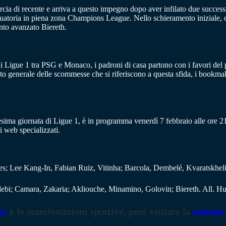
rcia di recente e arriva a questo impegno dopo aver infilato due succe
raduatoria in piena zona Champions League. Nello schieramento iniziale, ci
ento avanzato Biereth.
di Ligue 1 tra PSG e Monaco, i padroni di casa partono con i favori del p
sto generale delle scommesse che si riferiscono a questa sfida, i book
a giornata di Ligue 1, è in programma venerdì 7 febbraio alle ore 21.05
i web specializzati.
ee Kang-In, Fabian Ruiz, Vitinha; Barcola, Dembelé, Kvaratskhelia.
ebi; Camara, Zakaria; Akliouche, Minamino, Golovin; Biereth. All. Hut
se
e le manifestazioni sportive, puoi visitare la
sezione