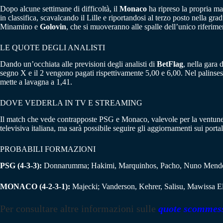
Dopo alcune settimane di difficoltà, il
Monaco
ha ripreso la propria ma
in classifica, scavalcando il Lille e riportandosi al terzo posto nella g
Minamino e
Golovin
, che si muoveranno alle spalle dell’unico riferim
LE QUOTE DEGLI ANALISTI
Dando un’occhiata alle previsioni degli analisti di
BetFlag
, nella gara 
segno X e il 2 vengono pagati rispettivamente 5,00 e 6,00. Nel palinse
mette a lavagna a 1,41.
DOVE VEDERLA IN TV E STREAMING
Il match che vede contrapposte PSG e Monaco, valevole per la ventunesim
televisiva italiana, ma sarà possibile seguire gli aggiornamenti sui portal
PROBABILI FORMAZIONI
PSG (4-3-3):
Donnarumma; Hakimi, Marquinhos, Pacho, Nuno Mendes; L
MONACO (4-2-3-1):
Majecki; Vanderson, Kehrer, Salisu, Mawissa El
Per consultare altre informazioni sulle
quote scommes