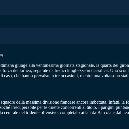
25
ettimana giunge alla ventunesima giornata stagionale, la quarta del giron
za forza del torneo, separate da tredici lunghezze in classifica. Uno scon
di casa, che hanno prevalso in tre occasioni, mentre una volta sono stati 
quadre della massima divisione francese ancora imbattuta. Infatti, la 
soché irrecuperabile per le dirette concorrenti al titolo. I parigini punta
a centrale nel tridente offensivo, completato ai lati da Barcola e dal ne