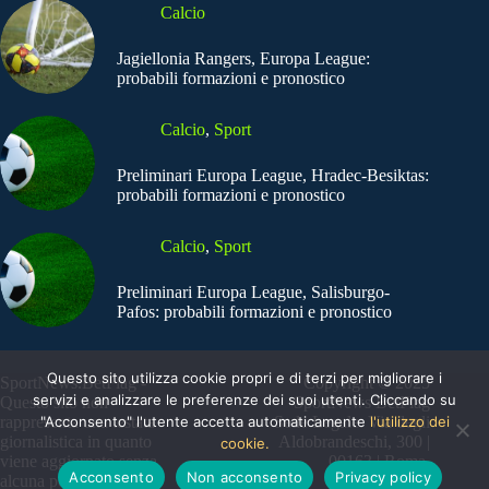
Calcio
Jagiellonia Rangers, Europa League:
probabili formazioni e pronostico
Calcio
,
Sport
Preliminari Europa League, Hradec-Besiktas:
probabili formazioni e pronostico
Calcio
,
Sport
Preliminari Europa League, Salisburgo-
Pafos: probabili formazioni e pronostico
Questo sito utilizza cookie propri e di terzi per migliorare i
SportNews.BetFlag -
Copyright © 2025
servizi e analizzare le preferenze dei suoi utenti. Cliccando su
Questo sito non
SportNews BetFlag
rappresenta una testata
"Acconsento" l'utente accetta automaticamente
Sede Legale: Via degli
l'utilizzo dei
giornalistica in quanto
Aldobrandeschi, 300 |
cookie.
viene aggiornato senza
00163 | Roma
Acconsento
Non acconsento
Privacy policy
alcuna periodicità