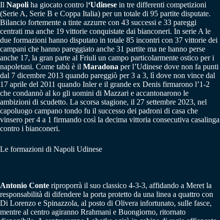
Il
Napoli
ha giocato contro l
‘Udinese
in tre differenti competizioni
(Serie A, Serie B e Coppa Italia) per un totale di 95 partite disputate.
Bilancio fortemente a tinte azzurre con 43 successi e 33 pareggi
centrati ma anche 19 vittorie conquistate dai bianconeri. In serie A le
due formazioni hanno disputato in totale 85 incontri con 37 vittorie dei
campani che hanno pareggiato anche 31 partite ma ne hanno perse
anche 17, la gran parte al Friuli un campo particolarmente ostico per i
napoletani. Come tabù è il
Maradona
per l’Udinese dove non fa punti
dal 7 dicembre 2013 quando pareggiò per 3 a 3, lì dove non vince dal
17 aprile del 2011 quando Inler e il grande ex Denis firmarono l’1-2
che condannò al ko gli uomini di Mazzari e accantonarono le
ambizioni di scudetto. La scorsa stagione, il 27 settembre 2023, nel
capoluogo campano tondo fu il successo dei padroni di casa che
vinsero per 4 a 1 firmando così la decima vittoria consecutiva casalinga
contro i bianconeri.
Le formazioni di Napoli Udinese
Antonio Conte
riproporrà il suo classico 4-3-3, affidando a Meret la
responsabilità di difendere la porta protetto da una linea a quattro con
Di Lorenzo e Spinazzola, al posto di Olivera infortunato, sulle fasce,
mentre al centro agiranno Rrahmani e Buongiorno, ritornato