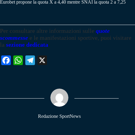
Eurobet propone la quota X a 4,40 mentre SNAI la quota 2 a 7,25
Per consultare altre informazioni sulle
quote
scommesse
e le manifestazioni sportive, puoi visitare
la
sezione dedicata
Fa
W
Te
X
ce
ha
le
bo
ts
gr
ok
A
a
pp
m
Redazione SportNews