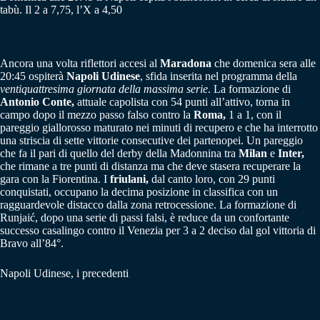
tabù. Il 2 a 7,75, l’X a 4,50
Ancora una volta riflettori accesi al
Maradona
che domenica sera alle
20:45 ospiterà
Napoli Udinese
, sfida inserita nel programma della
ventiquattresima giornata della massima serie
. La formazione di
Antonio Conte,
attuale capolista con 54 punti all’attivo, torna in
campo dopo il mezzo passo falso contro la
Roma,
1 a 1, con il
pareggio giallorosso maturato nei minuti di recupero e che ha interrotto
una striscia di sette vittorie consecutive dei partenopei. Un pareggio
che fa il pari di quello del derby della Madonnina tra
Milan
e
Inter,
che rimane a tre punti di distanza ma che deve stasera recuperare la
gara con la Fiorentina. I
friulani,
dal canto loro, con 29 punti
conquistati, occupano la decima posizione in classifica con un
ragguardevole distacco dalla zona retrocessione. La formazione di
Runjaić, dopo una serie di passi falsi, è reduce da un confortante
successo casalingo contro il Venezia per 3 a 2 deciso dal gol vittoria di
Bravo all’84°.
Napoli Udinese, i precedenti