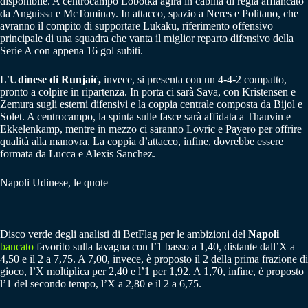
disponibile. A centrocampo Lobotka agirà in cabina di regia affiancato
da Anguissa e McTominay. In attacco, spazio a Neres e Politano, che
avranno il compito di supportare Lukaku, riferimento offensivo
principale di una squadra che vanta il miglior reparto difensivo della
Serie A con appena 16 gol subiti.
L’
Udinese di Runjaić,
invece, si presenta con un 4-4-2 compatto,
pronto a colpire in ripartenza. In porta ci sarà Sava, con Kristensen e
Zemura sugli esterni difensivi e la coppia centrale composta da Bijol e
Solet. A centrocampo, la spinta sulle fasce sarà affidata a Thauvin e
Ekkelenkamp, mentre in mezzo ci saranno Lovric e Payero per offrire
qualità alla manovra. La coppia d’attacco, infine, dovrebbe essere
formata da Lucca e Alexis Sanchez.
Napoli Udinese, le quote
Disco verde degli analisti di BetFlag per le ambizioni del
Napoli
bancato
favorito sulla lavagna con l’1 basso a 1,40, distante dall’X a
4,50 e il 2 a 7,75. A 7,00, invece, è proposto il 2 della prima frazione di
gioco, l’X moltiplica per 2,40 e l’1 per 1,92. A 1,70, infine, è proposto
l’1 del secondo tempo, l’X a 2,80 e il 2 a 6,75.