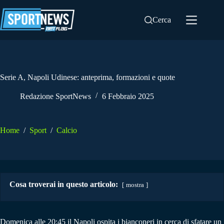
Salta
al
Cerca
contenuto
Serie A, Napoli Udinese: anteprima, formazioni e quote
Redazione SportNews
6 Febbraio 2025
Home
/
Sport
/
Calcio
Cosa troverai in questo articolo:
mostra
Domenica alle 20:45 il Napoli ospita i bianconeri in cerca di sfatare un