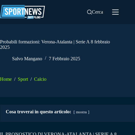
Salta
al
Cerca
contenuto
Probabili formazioni: Verona-Atalanta | Serie A 8 febbraio
2025
Salvo Mangano
7 Febbraio 2025
Home
/
Sport
/
Calcio
Cosa troverai in questo articolo:
mostra
IL PRONOSTICO DI VERONA-ATALANTA | SERIE A 8