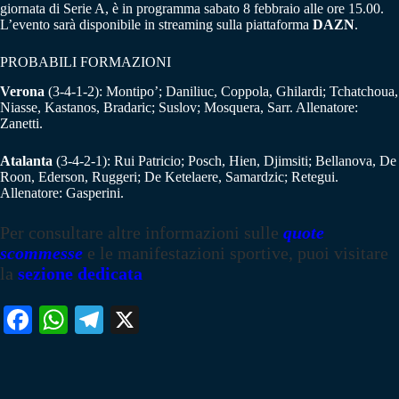
giornata di Serie A, è in programma sabato 8 febbraio alle ore 15.00.
L’evento sarà disponibile in streaming sulla piattaforma
DAZN
.
PROBABILI FORMAZIONI
Verona
(3-4-1-2): Montipo’; Daniliuc, Coppola, Ghilardi; Tchatchoua,
Niasse, Kastanos, Bradaric; Suslov; Mosquera, Sarr. Allenatore:
Zanetti.
Atalanta
(3-4-2-1): Rui Patricio; Posch, Hien, Djimsiti; Bellanova, De
Roon, Ederson, Ruggeri; De Ketelaere, Samardzic; Retegui.
Allenatore: Gasperini.
Per consultare altre informazioni sulle
quote
scommesse
e le manifestazioni sportive, puoi visitare
la
sezione dedicata
Fa
W
Te
X
ce
ha
le
bo
ts
gr