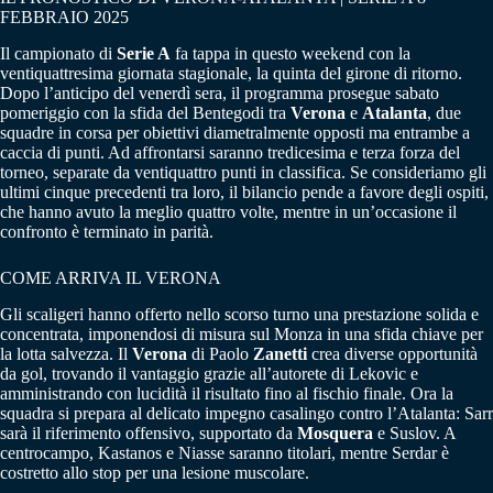
FEBBRAIO 2025
Il campionato di
Serie A
fa tappa in questo weekend con la
ventiquattresima giornata stagionale, la quinta del girone di ritorno.
Dopo l’anticipo del venerdì sera, il programma prosegue sabato
pomeriggio con la sfida del Bentegodi tra
Verona
e
Atalanta
, due
squadre in corsa per obiettivi diametralmente opposti ma entrambe a
caccia di punti. Ad affrontarsi saranno tredicesima e terza forza del
torneo, separate da ventiquattro punti in classifica. Se consideriamo gli
ultimi cinque precedenti tra loro, il bilancio pende a favore degli ospiti,
che hanno avuto la meglio quattro volte, mentre in un’occasione il
confronto è terminato in parità.
COME ARRIVA IL VERONA
Gli scaligeri hanno offerto nello scorso turno una prestazione solida e
concentrata, imponendosi di misura sul Monza in una sfida chiave per
la lotta salvezza. Il
Verona
di Paolo
Zanetti
crea diverse opportunità
da gol, trovando il vantaggio grazie all’autorete di Lekovic e
amministrando con lucidità il risultato fino al fischio finale. Ora la
squadra si prepara al delicato impegno casalingo contro l’Atalanta: Sarr
sarà il riferimento offensivo, supportato da
Mosquera
e Suslov. A
centrocampo, Kastanos e Niasse saranno titolari, mentre Serdar è
costretto allo stop per una lesione muscolare.