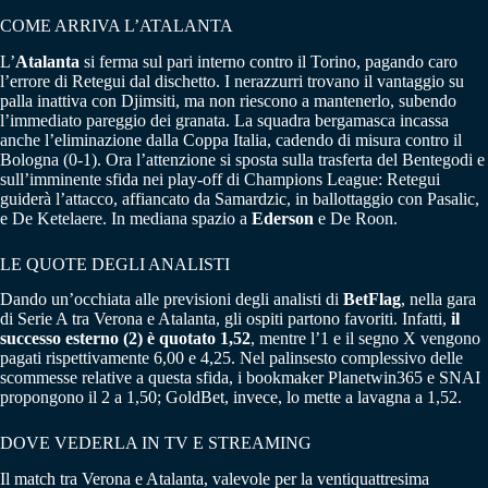
COME ARRIVA L’ATALANTA
L’
Atalanta
si ferma sul pari interno contro il Torino, pagando caro
l’errore di Retegui dal dischetto. I nerazzurri trovano il vantaggio su
palla inattiva con Djimsiti, ma non riescono a mantenerlo, subendo
l’immediato pareggio dei granata. La squadra bergamasca incassa
anche l’eliminazione dalla Coppa Italia, cadendo di misura contro il
Bologna (0-1). Ora l’attenzione si sposta sulla trasferta del Bentegodi e
sull’imminente sfida nei play-off di Champions League: Retegui
guiderà l’attacco, affiancato da Samardzic, in ballottaggio con Pasalic,
e De Ketelaere. In mediana spazio a
Ederson
e De Roon.
LE QUOTE DEGLI ANALISTI
Dando un’occhiata alle previsioni degli analisti di
BetFlag
, nella gara
di Serie A tra Verona e Atalanta, gli ospiti partono favoriti. Infatti,
il
successo esterno (2) è quotato 1,52
, mentre l’1 e il segno X vengono
pagati rispettivamente 6,00 e 4,25. Nel palinsesto complessivo delle
scommesse relative a questa sfida, i bookmaker Planetwin365 e SNAI
propongono il 2 a 1,50; GoldBet, invece, lo mette a lavagna a 1,52.
DOVE VEDERLA IN TV E STREAMING
Il match tra Verona e Atalanta, valevole per la ventiquattresima