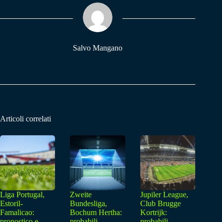
ok
A
a
pp
m
Salvo Mangano
Articoli correlati
Liga Portugal,
Zweite
Jupiler League,
Estoril-
Bundesliga,
Club Brugge
Famalicao:
Bochum Hertha:
Kortrijk:
pronostico e
probabili
probabili