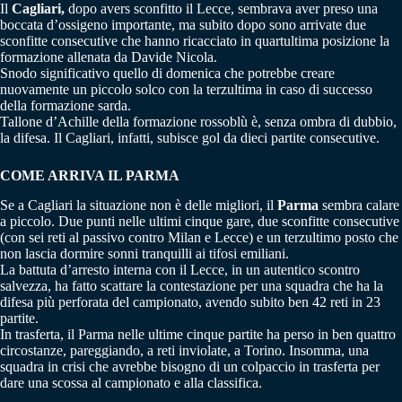
Il
Cagliari,
dopo avers sconfitto il Lecce, sembrava aver preso una
boccata d’ossigeno importante, ma subito dopo sono arrivate due
sconfitte consecutive che hanno ricacciato in quartultima posizione la
formazione allenata da Davide Nicola.
Snodo significativo quello di domenica che potrebbe creare
nuovamente un piccolo solco con la terzultima in caso di successo
della formazione sarda.
Tallone d’Achille della formazione rossoblù è, senza ombra di dubbio,
la difesa. Il Cagliari, infatti, subisce gol da dieci partite consecutive.
COME ARRIVA IL PARMA
Se a Cagliari la situazione non è delle migliori, il
Parma
sembra calare
a piccolo. Due punti nelle ultimi cinque gare, due sconfitte consecutive
(con sei reti al passivo contro Milan e Lecce) e un terzultimo posto che
non lascia dormire sonni tranquilli ai tifosi emiliani.
La battuta d’arresto interna con il Lecce, in un autentico scontro
salvezza, ha fatto scattare la contestazione per una squadra che ha la
difesa più perforata del campionato, avendo subito ben 42 reti in 23
partite.
In trasferta, il Parma nelle ultime cinque partite ha perso in ben quattro
circostanze, pareggiando, a reti inviolate, a Torino. Insomma, una
squadra in crisi che avrebbe bisogno di un colpaccio in trasferta per
dare una scossa al campionato e alla classifica.