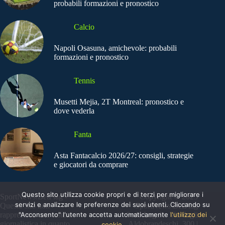
probabili formazioni e pronostico
Calcio
Napoli Osasuna, amichevole: probabili
formazioni e pronostico
Tennis
Musetti Mejia, 2T Montreal: pronostico e
dove vederla
Fanta
Asta Fantacalcio 2026/27: consigli, strategie
e giocatori da comprare
Questo sito utilizza cookie propri e di terzi per migliorare i
SportNews.BetFlag -
Copyright © 2025
servizi e analizzare le preferenze dei suoi utenti. Cliccando su
Questo sito non
SportNews BetFlag
"Acconsento" l'utente accetta automaticamente
l'utilizzo dei
rappresenta una testata
Sede Legale: Via degli
giornalistica in quanto
Aldobrandeschi, 300 |
cookie.