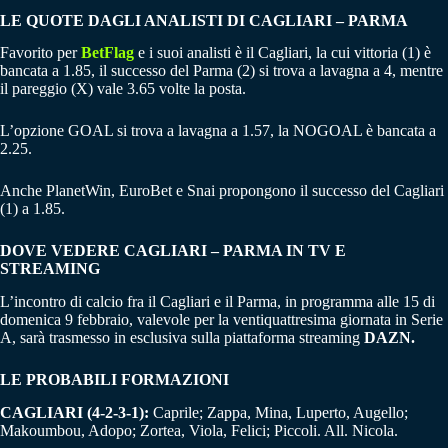
LE QUOTE DAGLI ANALISTI DI CAGLIARI – PARMA
Favorito per
BetFlag
e i suoi analisti è il Cagliari, la cui vittoria (1) è
bancata a 1.85, il successo del Parma (2) si trova a lavagna a 4, mentre
il pareggio (X) vale 3.65 volte la posta.
L’opzione GOAL si trova a lavagna a 1.57, la NOGOAL è bancata a
2.25.
Anche PlanetWin, EuroBet e Snai propongono il successo del Cagliari
(1) a 1.85.
DOVE VEDERE CAGLIARI – PARMA IN TV E
STREAMING
L’incontro di calcio fra il Cagliari e il Parma, in programma alle 15 di
domenica 9 febbraio, valevole per la ventiquattresima giornata in Serie
A, sarà trasmesso in esclusiva sulla piattaforma streaming
DAZN.
LE PROBABILI FORMAZIONI
CAGLIARI (4-2-3-1):
Caprile; Zappa, Mina, Luperto, Augello;
Makoumbou, Adopo; Zortea, Viola, Felici; Piccoli. All. Nicola.