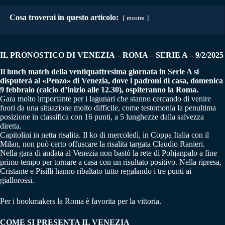
Cosa troverai in questo articolo:
mostra
IL PRONOSTICO DI VENEZIA – ROMA
–
SERIE A – 9/2/2025
Il lunch match della ventiquattresima giornata in Serie A si
disputerà al «Penzo» di Venezia, dove i padroni di casa, domenica
9 febbraio (calcio d’inizio alle 12.30), ospiteranno la Roma.
Gara molto importante per i lagunari che stanno cercando di venire
fuori da una situazione molto difficile, come testomonia la penultima
posizione in classifica con 16 punti, a 5 lunghezze dalla salvezza
diretta.
Capitolini in netta risalita. Il ko di mercoledì, in Coppa Italia con il
Milan, non può certo offuscare la risalita targata Claudio Ranieri.
Nella gara di andata al Venezia non bastò la rete di Pohjanpalo a fine
primo tempo per tornare a casa con un risultato positivo. Nella ripresa,
Cristante e Pisilli hanno ribaltato tutto regalando i tre punti ai
giallorossi.
Per i bookmakers la Roma è favorita per la vittoria.
COME SI PRESENTA IL VENEZIA