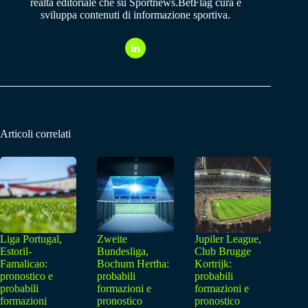
realtà editoriale che su Sportnews.BetFlag cura e
sviluppa contenuti di informazione sportiva.
Articoli correlati
Liga Portugal,
Zweite
Jupiler League,
Estoril-
Bundesliga,
Club Brugge
Famalicao:
Bochum Hertha:
Kortrijk:
pronostico e
probabili
probabili
probabili
formazioni e
formazioni e
formazioni
pronostico
pronostico