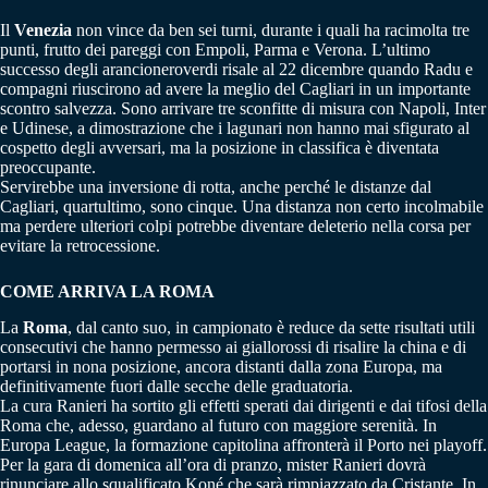
Il
Venezia
non vince da ben sei turni, durante i quali ha racimolta tre
punti, frutto dei pareggi con Empoli, Parma e Verona. L’ultimo
successo degli arancioneroverdi risale al 22 dicembre quando Radu e
compagni riuscirono ad avere la meglio del Cagliari in un importante
scontro salvezza. Sono arrivare tre sconfitte di misura con Napoli, Inter
e Udinese, a dimostrazione che i lagunari non hanno mai sfigurato al
cospetto degli avversari, ma la posizione in classifica è diventata
preoccupante.
Servirebbe una inversione di rotta, anche perché le distanze dal
Cagliari, quartultimo, sono cinque. Una distanza non certo incolmabile
ma perdere ulteriori colpi potrebbe diventare deleterio nella corsa per
evitare la retrocessione.
COME ARRIVA LA ROMA
La
Roma
, dal canto suo, in campionato è reduce da sette risultati utili
consecutivi che hanno permesso ai giallorossi di risalire la china e di
portarsi in nona posizione, ancora distanti dalla zona Europa, ma
definitivamente fuori dalle secche delle graduatoria.
La cura Ranieri ha sortito gli effetti sperati dai dirigenti e dai tifosi della
Roma che, adesso, guardano al futuro con maggiore serenità. In
Europa League, la formazione capitolina affronterà il Porto nei playoff.
Per la gara di domenica all’ora di pranzo, mister Ranieri dovrà
rinunciare allo squalificato Koné che sarà rimpiazzato da Cristante. In