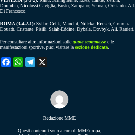
VENEZIA (3-5-2):
Radu; Schingtienne, Idzes, Candé; Zerbin,
Doumbia, Nicolussi Caviglia, Busio, Zampano; Yeboah, Oristanio. All.
Di Francesco.
ROMA (3-4-2-1):
Svilar; Celik, Mancini, Ndicka; Rensch, Gourna-
Douath, Cristante, Pisilli, Salah-Eddine; Dybala, Dovbyk. All. Ranieri.
Per consultare altre informazioni sulle
quote scommesse
e le
manifestazioni sportive, puoi visitare la
sezione dedicata
.
Fa
W
Te
X
ce
ha
le
bo
ts
gr
ok
A
a
pp
m
Redazione MME
Questi contenuti sono a cura di MMEuropa,