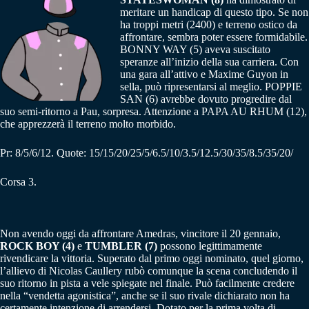
meritare un handicap di questo tipo. Se non
ha troppi metri (2400) e terreno ostico da
affrontare, sembra poter essere formidabile.
BONNY WAY (5) aveva suscitato
speranze all’inizio della sua carriera. Con
una gara all’attivo e Maxime Guyon in
sella, può ripresentarsi al meglio. POPPIE
SAN (6) avrebbe dovuto progredire dal
suo semi-ritorno a Pau, sorpresa. Attenzione a PAPA AU RHUM (12),
che apprezzerà il terreno molto morbido.
Pr: 8/5/6/12. Quote: 15/15/20/25/5/6.5/10/3.5/12.5/30/35/8.5/35/20/
Corsa 3.
Non avendo oggi da affrontare Amedras, vincitore il 20 gennaio,
ROCK BOY (4)
e
TUMBLER (7)
possono legittimamente
rivendicare la vittoria. Superato dal primo oggi nominato, quel giorno,
l’allievo di Nicolas Caullery rubò comunque la scena concludendo il
suo ritorno in pista a vele spiegate nel finale. Può facilmente credere
nella “vendetta agonistica”, anche se il suo rivale dichiarato non ha
certamente intenzione di arrendersi. Dotato per la prima volta di