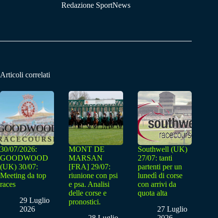
Redazione SportNews
Articoli correlati
30/07/2026:
MONT DE
Southwell (UK)
GOODWOOD
MARSAN
27/07: tanti
(UK) 30/07:
[FRA] 29/07:
partenti per un
Meeting da top
riunione con psi
lunedì di corse
races
e psa. Analisi
con arrivi da
delle corse e
quota alta
29 Luglio
pronostici.
2026
27 Luglio
28 Luglio
2026