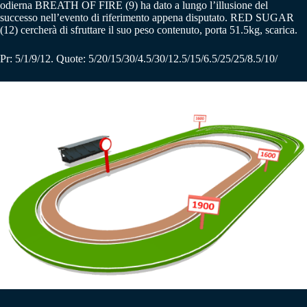
odierna BREATH OF FIRE (9) ha dato a lungo l’illusione del
successo nell’evento di riferimento appena disputato. RED SUGAR
(12) cercherà di sfruttare il suo peso contenuto, porta 51.5kg, scarica.
Pr: 5/1/9/12. Quote: 5/20/15/30/4.5/30/12.5/15/6.5/25/25/8.5/10/