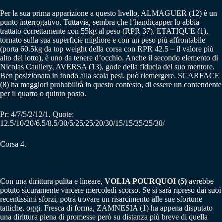
Per la sua prima apparizione a questo livello, ALMAGUER (12) è un
punto interrogativo. Tuttavia, sembra che l’handicapper lo abbia
trattato correttamente con 55kg al peso (RPR 37). ETATIQUE (1),
tornato sulla sua superficie migliore e con un peso più affrontabile
(porta 60.5kg da top weight della corsa con RPR 42.5 – il valore più
alto del lotto), è uno da tenere d’occhio. Anche il secondo elemento di
Nicolas Caullery, AVERSA (13), gode della fiducia del suo mentore.
Ben posizionata in fondo alla scala pesi, può riemergere. SCARFACE
(8) ha maggiori probabilità in questo contesto, di essere un contendente
per il quarto o quinto posto.
Pr: 4/7/5/2/12/1. Quote:
12.5/10/20/6.5/8.5/30/5/25/25/20/30/15/15/35/25/30/
Corsa 4.
Con una dirittura pulita e lineare,
VOLIA POURQUOI (5)
avrebbe
potuto sicuramente vincere mercoledì scorso. Se si sarà ripreso dai suoi
recentissimi sforzi, potrà trovare un risarcimento alle sue sfortune
tattiche, oggi. Fresca di forma, ZAMNESIA (1) ha appena disputato
una dirittura piena di promesse però su distanza più breve di quella