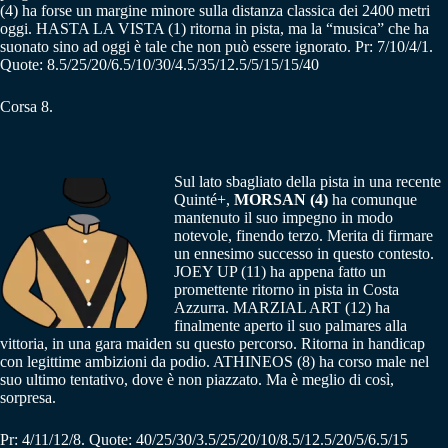
(4) ha forse un margine minore sulla distanza classica dei 2400 metri
oggi. HASTA LA VISTA (1) ritorna in pista, ma la “musica” che ha
suonato sino ad oggi è tale che non può essere ignorato. Pr: 7/10/4/1.
Quote: 8.5/25/20/6.5/10/30/4.5/35/12.5/5/15/15/40
Corsa 8.
Sul lato sbagliato della pista in una recente
Quinté+,
MORSAN (4)
ha comunque
mantenuto il suo impegno in modo
notevole, finendo terzo. Merita di firmare
un ennesimo successo in questo contesto.
JOEY UP (11) ha appena fatto un
promettente ritorno in pista in Costa
Azzurra. MARZIAL ART (12) ha
finalmente aperto il suo palmares alla
vittoria, in una gara maiden su questo percorso. Ritorna in handicap
con legittime ambizioni da podio. ATHINEOS (8) ha corso male nel
suo ultimo tentativo, dove è non piazzato. Ma è meglio di così,
sorpresa.
Pr: 4/11/12/8. Quote: 40/25/30/3.5/25/20/10/8.5/12.5/20/5/6.5/15