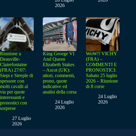
2026
Riunione a
King George VI
WoW!! VICHY
Deauville-
And Queen
(FRA) –
Clairefontaine
Elizabeth Stakes
COMMENTI E
(FRA) 27/07:
– Ascot (UK):
PRONOSTICI:
Siepi e Steeple di
attori, commenti,
Sabato 25 luglio
spessore con
prono, quote
2026 – Riunione
molti cavalli al
indicative ed
di 8 corse
via per quote
analisi della corsa
24 Luglio
interessanti e
24 Luglio
2026
pronostici con
2026
sorprese
27 Luglio
2026