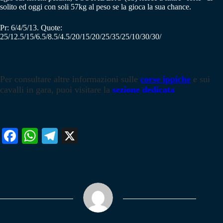
solito ed oggi con soli 57kg al peso se la gioca la sua chance.
Pr: 6/4/5/13. Quote:
25/12.5/15/6.5/8.5/4.5/20/15/20/25/35/25/10/30/30/
Per consultare altre informazioni sulle
corse ippiche
e sui
cavalli in gara, puoi visitare la
sezione dedicata
Fa
W
Te
X
ce
ha
le
bo
ts
gr
ok
A
a
pp
m