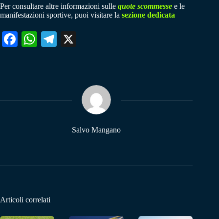
Per consultare altre informazioni sulle
quote scommesse
e le
manifestazioni sportive, puoi visitare la
sezione dedicata
Fa
W
Te
X
ce
ha
le
bo
ts
gr
ok
A
a
pp
m
Salvo Mangano
Articoli correlati