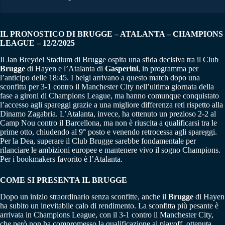
IL PRONOSTICO DI BRUGGE – ATALANTA – CHAMPIONS
LEAGUE – 12/2/2025
Il Jan Breydel Stadium di Brugge ospita una sfida decisiva tra il Club
Brugge
di Hayen e l’Atalanta di
Gasperini
, in programma per
l’anticipo delle 18:45. I belgi arrivano a questo match dopo una
sconfitta per 3-1 contro il Manchester City nell’ultima giornata della
fase a gironi di Champions League, ma hanno comunque conquistato
l’accesso agli spareggi grazie a una migliore differenza reti rispetto alla
Dinamo Zagabria. L’Atalanta, invece, ha ottenuto un prezioso 2-2 al
Camp Nou contro il Barcellona, ma non è riuscita a qualificarsi tra le
prime otto, chiudendo al 9° posto e venendo retrocessa agli spareggi.
Per la Dea, superare il Club Brugge sarebbe fondamentale per
rilanciare le ambizioni europee e mantenere vivo il sogno Champions.
Per i bookmakers favorito è l’Atalanta.
COME SI PRESENTA IL BRUGGE
Dopo un inizio straordinario senza sconfitte, anche il
Brugge
di Hayen
ha subito un inevitabile calo di rendimento. La sconfitta più pesante è
arrivata in Champions League, con il 3-1 contro il Manchester City,
che però non ha compromesso la qualificazione ai playoff, ottenuta