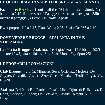
LE QUOTE DAGLI ANALISTI DI BRUGGE – ATALANTA
Favorito per
BetFlag
e i suoi analisti è l’
Atalanta
, la cui vittoria (2) è
bancata a
2,10
, il successo del
Brugge
(1) si trova a lavagna a
3,50
,
mentre il pareggio (X) vale
3,40
volte la posta.
Bwin propone l’2 a 2,15, PlanetWin a 2,05, Snai e Bet365 a 2,10.
DOVE VEDERE BRUGGE – ATALANTA IN TV E
STREAMING
La sfida fra
Brugge
e
Atalanta
, che si giocherà il 12 febbraio 2025
alle ore 18:45, sarà visibile su Sky Sport Uno e Sky Sport 251.
LE PROBABILI FORMAZIONI
Club Brugge
(4-2-3-1): Mignolet; Seys, Ordonez, Mechele, De
Cuyper; Onyedika, Jashari; Skov Olsen, Vanaken, Tzolis; Jutglà. All.:
Hayen.
Atalanta
(3-4-2-1): Rui Patricio; Posch, Hien, Djimsiti; Bellanova, De
Roon, Ederson, Ruggeri; De Ketelaere, Pasalic; Retegui. All.:
Gasperini.