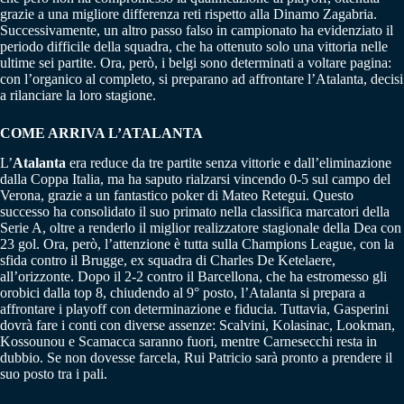
grazie a una migliore differenza reti rispetto alla Dinamo Zagabria.
Successivamente, un altro passo falso in campionato ha evidenziato il
periodo difficile della squadra, che ha ottenuto solo una vittoria nelle
ultime sei partite. Ora, però, i belgi sono determinati a voltare pagina:
con l’organico al completo, si preparano ad affrontare l’Atalanta, decisi
a rilanciare la loro stagione.
COME ARRIVA L’ATALANTA
L’
Atalanta
era reduce da tre partite senza vittorie e dall’eliminazione
dalla Coppa Italia, ma ha saputo rialzarsi vincendo 0-5 sul campo del
Verona, grazie a un fantastico poker di Mateo Retegui. Questo
successo ha consolidato il suo primato nella classifica marcatori della
Serie A, oltre a renderlo il miglior realizzatore stagionale della Dea con
23 gol. Ora, però, l’attenzione è tutta sulla Champions League, con la
sfida contro il Brugge, ex squadra di Charles De Ketelaere,
all’orizzonte. Dopo il 2-2 contro il Barcellona, che ha estromesso gli
orobici dalla top 8, chiudendo al 9° posto, l’Atalanta si prepara a
affrontare i playoff con determinazione e fiducia. Tuttavia, Gasperini
dovrà fare i conti con diverse assenze: Scalvini, Kolasinac, Lookman,
Kossounou e Scamacca saranno fuori, mentre Carnesecchi resta in
dubbio. Se non dovesse farcela, Rui Patricio sarà pronto a prendere il
suo posto tra i pali.