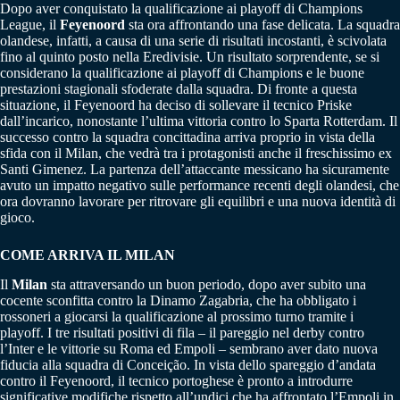
Dopo aver conquistato la qualificazione ai playoff di Champions
League, il
Feyenoord
sta ora affrontando una fase delicata. La squadra
olandese, infatti, a causa di una serie di risultati incostanti, è scivolata
fino al quinto posto nella Eredivisie. Un risultato sorprendente, se si
considerano la qualificazione ai playoff di Champions e le buone
prestazioni stagionali sfoderate dalla squadra. Di fronte a questa
situazione, il Feyenoord ha deciso di sollevare il tecnico Priske
dall’incarico, nonostante l’ultima vittoria contro lo Sparta Rotterdam. Il
successo contro la squadra concittadina arriva proprio in vista della
sfida con il Milan, che vedrà tra i protagonisti anche il freschissimo ex
Santi Gimenez. La partenza dell’attaccante messicano ha sicuramente
avuto un impatto negativo sulle performance recenti degli olandesi, che
ora dovranno lavorare per ritrovare gli equilibri e una nuova identità di
gioco.
COME ARRIVA IL MILAN
Il
Milan
sta attraversando un buon periodo, dopo aver subito una
cocente sconfitta contro la Dinamo Zagabria, che ha obbligato i
rossoneri a giocarsi la qualificazione al prossimo turno tramite i
playoff. I tre risultati positivi di fila – il pareggio nel derby contro
l’Inter e le vittorie su Roma ed Empoli – sembrano aver dato nuova
fiducia alla squadra di Conceição. In vista dello spareggio d’andata
contro il Feyenoord, il tecnico portoghese è pronto a introdurre
significative modifiche rispetto all’undici che ha affrontato l’Empoli in