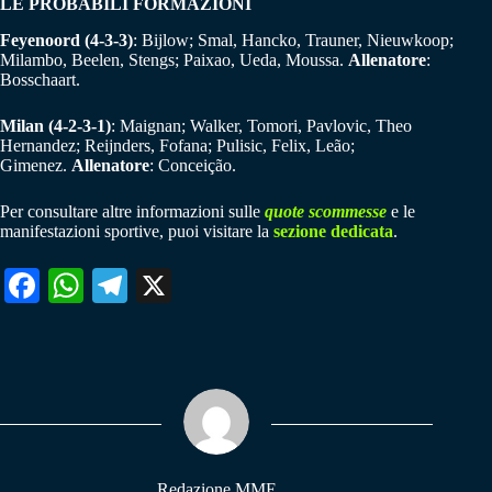
LE PROBABILI FORMAZIONI
Feyenoord (4-3-3)
: Bijlow; Smal, Hancko, Trauner, Nieuwkoop;
Milambo, Beelen, Stengs; Paixao, Ueda, Moussa.
Allenatore
:
Bosschaart.
Milan (4-2-3-1)
: Maignan; Walker, Tomori, Pavlovic, Theo
Hernandez; Reijnders, Fofana; Pulisic, Felix, Leão;
Gimenez.
Allenatore
: Conceição.
Per consultare altre informazioni sulle
quote scommesse
e le
manifestazioni sportive, puoi visitare la
sezione dedicata
.
Fa
W
Te
X
ce
ha
le
bo
ts
gr
ok
A
a
pp
m
Redazione MME