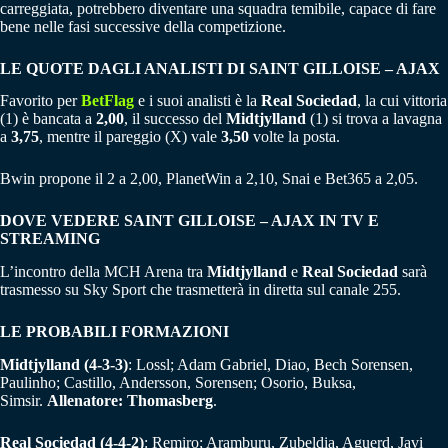
carreggiata, potrebbero diventare una squadra temibile, capace di fare
bene nelle fasi successive della competizione.
LE QUOTE DAGLI ANALISTI DI SAINT GILLOISE – AJAX
Favorito per
BetFlag
e i suoi analisti è la
Real Sociedad
, la cui vittoria
(1) è bancata a
2,00
, il successo del
Midtjylland
(1) si trova a lavagna
a
3,75
, mentre il pareggio (X) vale
3,50
volte la posta.
Bwin propone il 2 a 2,00, PlanetWin a 2,10, Snai e Bet365 a 2,05.
DOVE VEDERE SAINT GILLOISE – AJAX IN TV E
STREAMING
L’incontro della MCH Arena tra
Midtjylland
e
Real Sociedad
sarà
trasmesso su Sky Sport che trasmetterà in diretta sul canale 255.
LE PROBABILI FORMAZIONI
Midtjylland (4-3-3)
: Lossl; Adam Gabriel, Diao, Bech Sorensen,
Paulinho; Castillo, Andersson, Sorensen; Osorio, Buksa,
Simsir.
Allenatore: Thomasberg
.
Real Sociedad (4-4-2)
: Remiro; Aramburu, Zubeldia, Aguerd, Javi