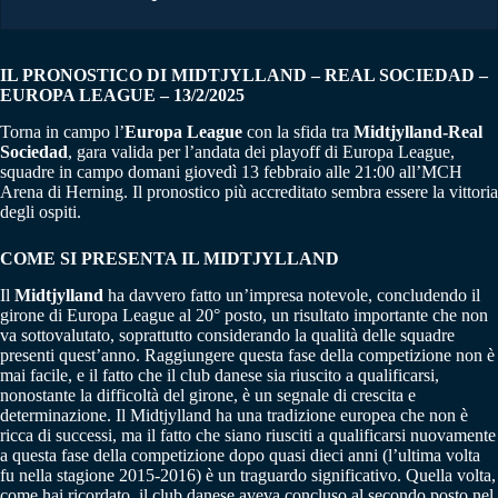
IL PRONOSTICO DI MIDTJYLLAND – REAL SOCIEDAD –
EUROPA LEAGUE – 13/2/2025
Torna in campo l’
Europa League
con la sfida tra
Midtjylland-Real
Sociedad
, gara valida per l’andata dei playoff di Europa League,
squadre in campo domani giovedì 13 febbraio alle 21:00 all’MCH
Arena di Herning. Il pronostico più accreditato sembra essere la vittoria
degli ospiti.
COME SI PRESENTA IL
MIDTJYLLAND
Il
Midtjylland
ha davvero fatto un’impresa notevole, concludendo il
girone di Europa League al 20° posto, un risultato importante che non
va sottovalutato, soprattutto considerando la qualità delle squadre
presenti quest’anno. Raggiungere questa fase della competizione non è
mai facile, e il fatto che il club danese sia riuscito a qualificarsi,
nonostante la difficoltà del girone, è un segnale di crescita e
determinazione. Il Midtjylland ha una tradizione europea che non è
ricca di successi, ma il fatto che siano riusciti a qualificarsi nuovamente
a questa fase della competizione dopo quasi dieci anni (l’ultima volta
fu nella stagione 2015-2016) è un traguardo significativo. Quella volta,
come hai ricordato, il club danese aveva concluso al secondo posto nel