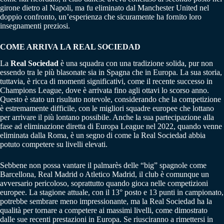
girone dietro al Napoli, ma fu eliminato dal Manchester United nel
doppio confronto, un’esperienza che sicuramente ha fornito loro
insegnamenti preziosi.
COME ARRIVA LA REAL SOCIEDAD
La
Real Sociedad
è una squadra con una tradizione solida, pur non
essendo tra le più blasonate sia in Spagna che in Europa. La sua storia,
tuttavia, è ricca di momenti significativi, come il recente successo in
Champions League, dove è arrivata fino agli ottavi lo scorso anno.
Questo è stato un risultato notevole, considerando che la competizione
è estremamente difficile, con le migliori squadre europee che lottano
per arrivare il più lontano possibile. Anche la sua partecipazione alla
fase ad eliminazione diretta di Europa League nel 2022, quando venne
eliminata dalla Roma, è un segno di come la Real Sociedad abbia
potuto competere su livelli elevati.
Sebbene non possa vantare il palmarès delle “big” spagnole come
Barcellona, Real Madrid o Atletico Madrid, il club è comunque un
avversario pericoloso, soprattutto quando gioca nelle competizioni
europee. La stagione attuale, con il 13° posto e 13 punti in campionato,
potrebbe sembrare meno impressionante, ma la Real Sociedad ha la
qualità per tornare a competere ai massimi livelli, come dimostrato
dalle sue recenti prestazioni in Europa. Se riusciranno a rimettersi in