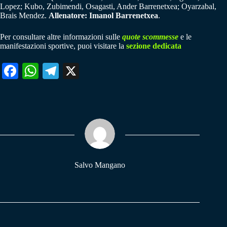
Lopez; Kubo, Zubimendi, Osagasti, Ander Barrenetxea; Oyarzabal,
Brais Mendez.
Allenatore: Imanol Barrenetxea
.
Per consultare altre informazioni sulle
quote scommesse
e le
manifestazioni sportive, puoi visitare la
sezione dedicata
Fa
W
Te
X
ce
ha
le
bo
ts
gr
ok
A
a
pp
m
Salvo Mangano