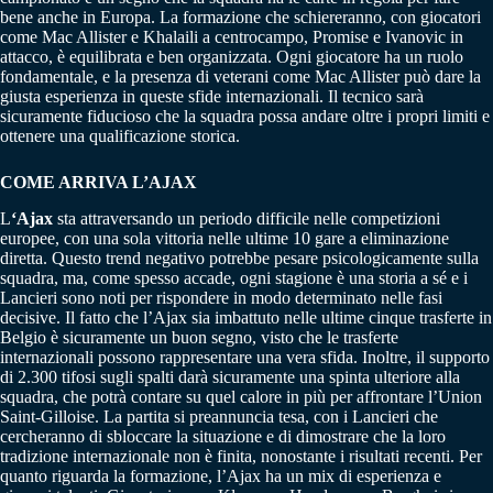
bene anche in Europa. La formazione che schiereranno, con giocatori
come Mac Allister e Khalaili a centrocampo, Promise e Ivanovic in
attacco, è equilibrata e ben organizzata. Ogni giocatore ha un ruolo
fondamentale, e la presenza di veterani come Mac Allister può dare la
giusta esperienza in queste sfide internazionali. Il tecnico sarà
sicuramente fiducioso che la squadra possa andare oltre i propri limiti e
ottenere una qualificazione storica.
COME ARRIVA L’AJAX
L
‘Ajax
sta attraversando un periodo difficile nelle competizioni
europee, con una sola vittoria nelle ultime 10 gare a eliminazione
diretta. Questo trend negativo potrebbe pesare psicologicamente sulla
squadra, ma, come spesso accade, ogni stagione è una storia a sé e i
Lancieri sono noti per rispondere in modo determinato nelle fasi
decisive. Il fatto che l’Ajax sia imbattuto nelle ultime cinque trasferte in
Belgio è sicuramente un buon segno, visto che le trasferte
internazionali possono rappresentare una vera sfida. Inoltre, il supporto
di 2.300 tifosi sugli spalti darà sicuramente una spinta ulteriore alla
squadra, che potrà contare su quel calore in più per affrontare l’Union
Saint-Gilloise. La partita si preannuncia tesa, con i Lancieri che
cercheranno di sbloccare la situazione e di dimostrare che la loro
tradizione internazionale non è finita, nonostante i risultati recenti. Per
quanto riguarda la formazione, l’Ajax ha un mix di esperienza e