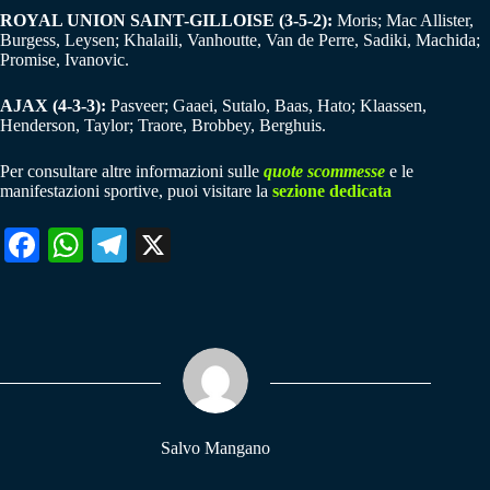
ROYAL UNION SAINT-GILLOISE (3-5-2):
Moris; Mac Allister,
Burgess, Leysen; Khalaili, Vanhoutte, Van de Perre, Sadiki, Machida;
Promise, Ivanovic.
AJAX (4-3-3):
Pasveer; Gaaei, Sutalo, Baas, Hato; Klaassen,
Henderson, Taylor; Traore, Brobbey, Berghuis.
Per consultare altre informazioni sulle
quote scommesse
e le
manifestazioni sportive, puoi visitare la
sezione dedicata
Fa
W
Te
X
ce
ha
le
bo
ts
gr
ok
A
a
pp
m
Salvo Mangano