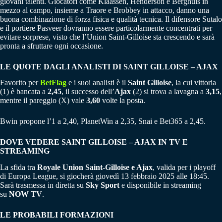
giovani talenti. Giocatori come Klaassen, Henderson e Berghuis in
mezzo al campo, insieme a Traore e Brobbey in attacco, danno una
buona combinazione di forza fisica e qualità tecnica. Il difensore Sutalo
e il portiere Pasveer dovranno essere particolarmente concentrati per
evitare sorprese, visto che l’Union Saint-Gilloise sta crescendo e sarà
pronta a sfruttare ogni occasione.
LE QUOTE DAGLI ANALISTI DI SAINT GILLOISE – AJAX
Favorito per
BetFlag
e i suoi analisti è il
Saint Gilloise
, la cui vittoria
(1) è bancata a
2,45
, il successo dell’
Ajax
(2) si trova a lavagna a
3,15
,
mentre il pareggio (X) vale
3,60
volte la posta.
Bwin propone l’1 a 2,40, PlanetWin a 2,35, Snai e Bet365 a 2,45.
DOVE VEDERE SAINT GILLOISE – AJAX IN TV E
STREAMING
La sfida tra
Royale Union Saint-Gilloise e Ajax
, valida per i playoff
di Europa League, si giocherà giovedì 13 febbraio 2025 alle 18:45.
Sarà trasmessa in diretta su
Sky Sport
e disponibile in streaming
su
NOW TV
.
LE PROBABILI FORMAZIONI