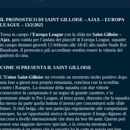
IL PRONOSTICO DI SAINT GILLOISE – AJAX – EUROPA
LEAGUE – 13/2/2025
Torna in campo l’
Europa League
con la sfida tra
Saint-Gilloise –
Ajax
, gara valida per l’andata dei playoff di Europa League, squadre
in campo domani giovedì 13 febbraio alle 18:45 allo stadio Stade Roi
Baudouin. Il pronostico più accreditato sembra essere la vittoria dei
padroni di casa.
COME SI PRESENTA IL SAINT GILLOISE
L’
Union Saint-Gilloise
sta vivendo un momento molto positivo dopo
una fase a gironi non proprio entusiasta, conclusa con la sconfitta
contro i Rangers. La reazione della squadra con due vittorie
consecutive in campionato è un segno di grande carattere, e la
posizione attuale in Pro League, al terzo posto, dimostra che la squadra
ha messo da parte quella battuta d’arresto per concentrarsi sulle sfide
future. Il club belga, che non partecipa regolarmente alle competizioni
europee, ha un’opportunità storica di interrompere il lungo digiuno di
successi a livello internazionale che dura da ben 66 anni. Questa può
essere una stagione davvero speciale, e la crescita mostrata in
campionato è un segno che la squadra ha le carte in regola per fare