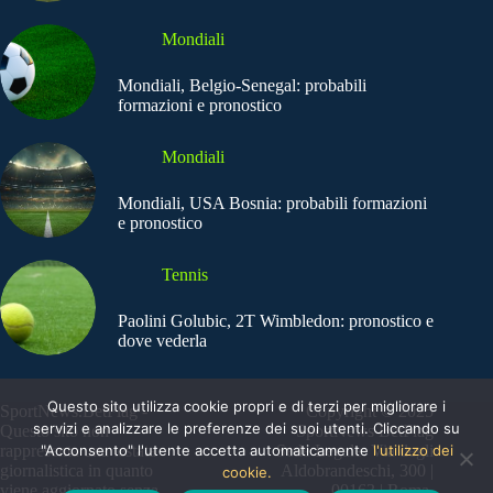
Mondiali
Mondiali, Belgio-Senegal: probabili
formazioni e pronostico
Mondiali
Mondiali, USA Bosnia: probabili formazioni
e pronostico
Tennis
Paolini Golubic, 2T Wimbledon: pronostico e
dove vederla
Questo sito utilizza cookie propri e di terzi per migliorare i
SportNews.BetFlag -
Copyright © 2025
servizi e analizzare le preferenze dei suoi utenti. Cliccando su
Questo sito non
SportNews BetFlag
"Acconsento" l'utente accetta automaticamente
l'utilizzo dei
rappresenta una testata
Sede Legale: Via degli
giornalistica in quanto
Aldobrandeschi, 300 |
cookie.
viene aggiornato senza
00163 | Roma