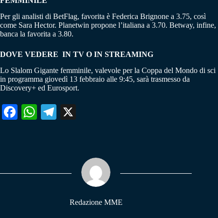
FEMMINILE
Per gli analisti di BetFlag, favorita è Federica Brignone a 3.75, così
come Sara Hector. Planetwin propone l’italiana a 3.70. Betway, infine,
banca la favorita a 3.80.
DOVE VEDERE IN TV O IN STREAMING
Lo Slalom Gigante femminile, valevole per la Coppa del Mondo di sci
in programma giovedì 13 febbraio alle 9:45, sarà trasmesso da
Discovery+ ed Eurosport.
Fa
W
Te
X
ce
ha
le
bo
ts
gr
ok
A
a
pp
m
Redazione MME