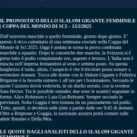
IL PRONOSTICO DELLO SLALOM GIGANTE FEMMINILE
| COPPA DEL MONDO DI SCI – 13/2/2025
Dall’universo maschile a quello femminile, giorno dopo giorno. E’
questo il ricco calendario di una settimana cruciale nella Coppa del
Mondo di Sci 2025. Oggi è andata in scena la prova combinata
maschile a squadre. Dopo le canoniche due manche, la Svizzera si è
presa tutto il podio conquistando oro, argento e bronzo. L’Italia non è
riuscita nell’impresa fermandosi al sesto e settimo posto. Su questa
lunghezza d’onda, allora, l’auspicio è che il tricolore possa tornare a
sventolare domani. Tocca alle donne con lo Slalom Gigante e Federica
Brignone è la favorita numero 1 all’oro per i bookmakers. Secondo le
quote l’azzurra dovrà vedersela, in un duello serrato, con la svedese
Sara Hector. Tra le possibile outsider, due sono le sciatrici segnalate in
forma: Alice Robinson e Lara Gut-Behrami. Sempre secondo le
previsioni, Sofia Goggia è ben lontana da un piazzamento sul podio.
Tutto, quindi, si deciderà sulle piste a partire dalle ore 9:45 di domani.
Oltre a Brignone e Goggia, la nazionale azzurra potrà contare sulle
atlete Bassino e Della Mea.
LE QUOTE DAGLI ANALISTI DELLO SLALOM GIGANTE