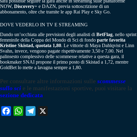
sarà possibile seguire la gara anche in streaming sulle piattaforme
NOW,
Discovery
+ e DAZN, previa sottoscrizione di un
abbonamento, oltre che tramite le app Rai Play e Sky Go.
DOVE VEDERLO IN TV E STREAMING
Dando un’occhiata alle previsioni degli analisti di
BetFlag
, nello sprint
femminile della Coppa del Mondo di Sci di fondo
parte favorita
Kristine Skistad, quotata 1,80
. Le vittorie di Maya Dahlqvist e Linn
Svahn, invece, vengono pagate rispettivamente 3,50 e 7,00. Nel
palinsesto complessivo delle scommesse relative a questa gara, il
bookmaker SNAI propone il primo posto di Skistad a 1,72, mentre
GoldBet lo mette a lavagna sempre a 1,80.
Per consultare altre informazioni sulle
scommesse
sullo sci
e le manifestazioni sportive, puoi visitare la
sezione dedicata
Fa
W
Te
X
ce
ha
le
bo
ts
gr