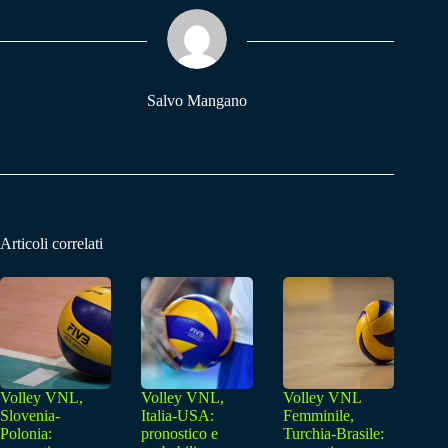
ok
A
a
pp
m
Salvo Mangano
Articoli correlati
Volley VNL,
Volley VNL,
Volley VNL
Slovenia-
Italia-USA:
Femminile,
Polonia:
pronostico e
Turchia-Brasile: