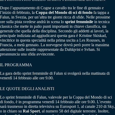
Dopo l’appuntamento di Cogne a cavallo tra le fine di gennaio e
l’inizio di febbraio, la
Coppa del Mondo di sci di fondo
fa tappa a
Falun, in Svezia, per un’altra tre giorni ricca di sfide. Nelle prossime
ore sulla pista svedese andrà in scena lo
sprint femminile
in tecnica
classica che mette in palio punti importanti in chiave classifica, sia
generale che quella della disciplina. Secondo gli addetti ai lavori, la
principale indiziata ad aggiudicarsi questa gara è Kristine Skiskad,
vincitrice in questa specialità nella prima uscita a Les Rousses, in
Francia, a metà gennaio. La norvegese dovrà però porre la massima
attenzione sulle insidie rappresentate da Dahlqvist e Svhan. Si
preannuncia una sfida avvincente.
IL PROGRAMMA
La gara dello sprint femminile di Falun si svolgerà nella mattinata di
venerdì 14 febbraio alle ore 9.00.
LE QUOTE DEGLI ANALISTI
Lo sprint femminile di Falun, valevole per la Coppa del Mondo di sci
di fondo, è in programma venerdì 14 febbraio alle ore 9.00. L’evento
sarà trasmesso in diretta televisiva su Eurosport 1, al canale 210 di Sky,
o in chiaro su
Rai Sport
, al numero 58 del digitale terrestre. Inoltre,