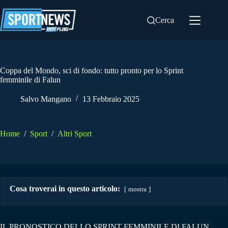
Salta
al
Cerca
contenuto
Coppa del Mondo, sci di fondo: tutto pronto per lo Sprint
femminile di Falun
Salvo Mangano
13 Febbraio 2025
Home
/
Sport
/
Altri Sport
Cosa troverai in questo articolo:
mostra
IL PRONOSTICO DELLO SPRINT FEMMINILE DI FALUN