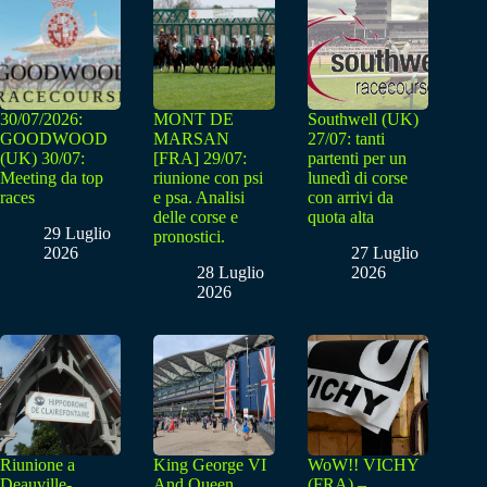
30/07/2026:
MONT DE
Southwell (UK)
GOODWOOD
MARSAN
27/07: tanti
(UK) 30/07:
[FRA] 29/07:
partenti per un
Meeting da top
riunione con psi
lunedì di corse
races
e psa. Analisi
con arrivi da
delle corse e
quota alta
29 Luglio
pronostici.
2026
27 Luglio
28 Luglio
2026
2026
Riunione a
King George VI
WoW!! VICHY
Deauville-
And Queen
(FRA) –