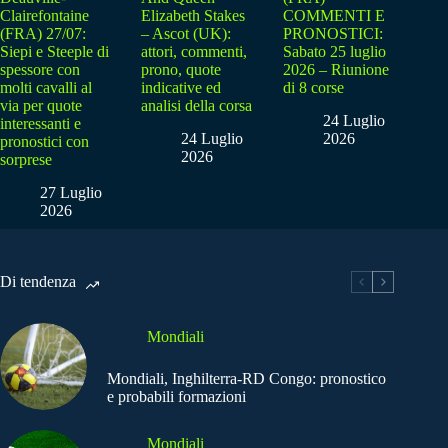
Clairefontaine
Elizabeth Stakes
COMMENTI E
(FRA) 27/07:
– Ascot (UK):
PRONOSTICI:
Siepi e Steeple di
attori, commenti,
Sabato 25 luglio
spessore con
prono, quote
2026 – Riunione
molti cavalli al
indicative ed
di 8 corse
via per quote
analisi della corsa
24 Luglio
interessanti e
24 Luglio
2026
pronostici con
2026
sorprese
27 Luglio
2026
Di tendenza
Mondiali
Mondiali, Inghilterra-RD Congo: pronostico
e probabili formazioni
Mondiali