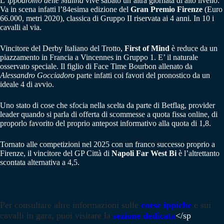
L
‘ippodromo delle Mulina
vive sabato un’altra giornata di alto livello.
Va in scena infatti l’84esima edizione del
Gran Premio Firenze
(Euro
66.000, metri 2020), classica di Gruppo II riservata ai 4 anni. In 10 i
cavalli al via.
Vincitore del Derby Italiano del Trotto,
First of Mind
è reduce da un
piazzamento in Francia a Vincennes in Gruppo 1. E’ il naturale
osservato speciale. Il figlio di Face Time Bourbon allenato da
Alessandro Gocciadoro
parte infatti coi favori del pronostico da un
ideale 4 di avvio.
Uno stato di cose che sfocia nella scelta da parte di Betflag, provider
leader quando si parla di offerta di scommesse a quota fissa online, di
proporlo favorito del proprio antepost informativo alla quota di 1,8.
Tornato alle competizioni nel 2025 con un franco successo proprio a
Firenze, il vincitore del GP Città di
Napoli Far West Bi
è l’altrettanto
scontata alternativa a 4,5.
Per consultare altre informazioni sulle
corse ippiche
e sui
cavalli in gara, puoi visitare la
sezione dedicata
</sp