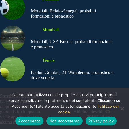
Mondiali, Belgio-Senegal: probabili
formazioni e pronostico
Mondiali
Mondiali, USA Bosnia: probabili formazioni
e pronostico
Tennis
Paolini Golubic, 2T Wimbledon: pronostico e
dove vederla
Questo sito utilizza cookie propri e di terzi per migliorare i
SportNews.BetFlag -
Copyright © 2025
servizi e analizzare le preferenze dei suoi utenti. Cliccando su
Questo sito non
SportNews BetFlag
"Acconsento" l'utente accetta automaticamente
l'utilizzo dei
rappresenta una testata
Sede Legale: Via degli
giornalistica in quanto
Aldobrandeschi, 300 |
cookie.
viene aggiornato senza
00163 | Roma
Acconsento
Non acconsento
Privacy policy
alcuna periodicità