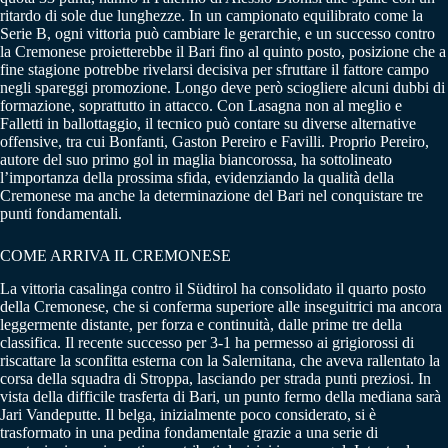
ritardo di sole due lunghezze. In un campionato equilibrato come la
Serie B, ogni vittoria può cambiare le gerarchie, e un successo contro
la Cremonese proietterebbe il Bari fino al quinto posto, posizione che a
fine stagione potrebbe rivelarsi decisiva per sfruttare il fattore campo
negli spareggi promozione. Longo deve però sciogliere alcuni dubbi di
formazione, soprattutto in attacco. Con Lasagna non al meglio e
Falletti in ballottaggio, il tecnico può contare su diverse alternative
offensive, tra cui Bonfanti, Gaston Pereiro e Favilli. Proprio Pereiro,
autore del suo primo gol in maglia biancorossa, ha sottolineato
l’importanza della prossima sfida, evidenziando la qualità della
Cremonese ma anche la determinazione del Bari nel conquistare tre
punti fondamentali.
COME ARRIVA IL CREMONESE
La vittoria casalinga contro il Südtirol ha consolidato il quarto posto
della Cremonese, che si conferma superiore alle inseguitrici ma ancora
leggermente distante, per forza e continuità, dalle prime tre della
classifica. Il recente successo per 3-1 ha permesso ai grigiorossi di
riscattare la sconfitta esterna con la Salernitana, che aveva rallentato la
corsa della squadra di Stroppa, lasciando per strada punti preziosi. In
vista della difficile trasferta di Bari, un punto fermo della mediana sarà
Jari Vandeputte. Il belga, inizialmente poco considerato, si è
trasformato in una pedina fondamentale grazie a una serie di