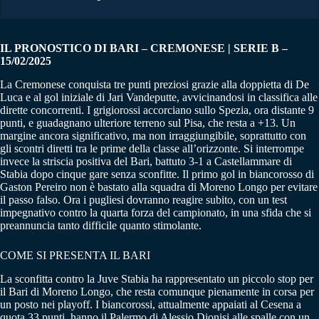
IL PRONOSTICO DI BARI – CREMONESE | SERIE B –
15/02/2025
La Cremonese conquista tre punti preziosi grazie alla doppietta di De
Luca e al gol iniziale di Jari Vandeputte, avvicinandosi in classifica alle
dirette concorrenti. I grigiorossi accorciano sullo Spezia, ora distante 9
punti, e guadagnano ulteriore terreno sul Pisa, che resta a +13. Un
margine ancora significativo, ma non irraggiungibile, soprattutto con
gli scontri diretti tra le prime della classe all’orizzonte. Si interrompe
invece la striscia positiva del Bari, battuto 3-1 a Castellammare di
Stabia dopo cinque gare senza sconfitte. Il primo gol in biancorosso di
Gaston Pereiro non è bastato alla squadra di Moreno Longo per evitare
il passo falso. Ora i pugliesi dovranno reagire subito, con un test
impegnativo contro la quarta forza del campionato, in una sfida che si
preannuncia tanto difficile quanto stimolante.
COME SI PRESENTA IL BARI
La sconfitta contro la Juve Stabia ha rappresentato un piccolo stop per
il Bari di Moreno Longo, che resta comunque pienamente in corsa per
un posto nei playoff. I biancorossi, attualmente appaiati al Cesena a
quota 33 punti, hanno il Palermo di Alessio Dionisi alle spalle con un