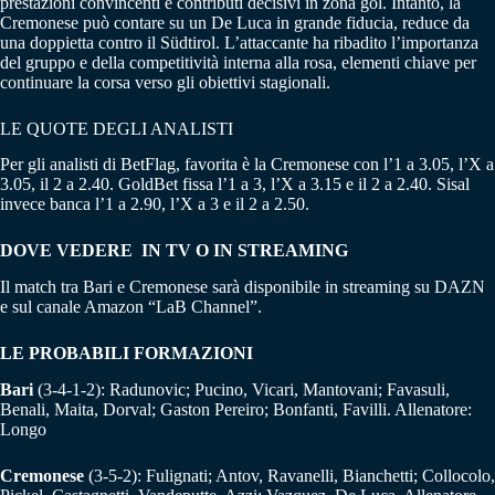
prestazioni convincenti e contributi decisivi in zona gol. Intanto, la
Cremonese può contare su un De Luca in grande fiducia, reduce da
una doppietta contro il Südtirol. L’attaccante ha ribadito l’importanza
del gruppo e della competitività interna alla rosa, elementi chiave per
continuare la corsa verso gli obiettivi stagionali.
LE QUOTE DEGLI ANALISTI
Per gli analisti di BetFlag, favorita è la Cremonese con l’1 a 3.05, l’X a
3.05, il 2 a 2.40. GoldBet fissa l’1 a 3, l’X a 3.15 e il 2 a 2.40. Sisal
invece banca l’1 a 2.90, l’X a 3 e il 2 a 2.50.
DOVE VEDERE IN TV O IN STREAMING
Il match tra Bari e Cremonese sarà disponibile in streaming su DAZN
e sul canale Amazon “LaB Channel”.
LE PROBABILI FORMAZIONI
Bari
(3-4-1-2): Radunovic; Pucino, Vicari, Mantovani; Favasuli,
Benali, Maita, Dorval; Gaston Pereiro; Bonfanti, Favilli. Allenatore:
Longo
Cremonese
(3-5-2): Fulignati; Antov, Ravanelli, Bianchetti; Collocolo,