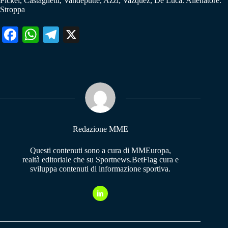
Pickel, Castagnetti, Vandeputte, Azzi; Vazquez, De Luca. Allenatore.
Stroppa
Fa
W
Te
X
ce
ha
le
bo
ts
gr
ok
A
a
pp
m
Redazione MME
Questi contenuti sono a cura di MMEuropa,
realtà editoriale che su Sportnews.BetFlag cura e
sviluppa contenuti di informazione sportiva.