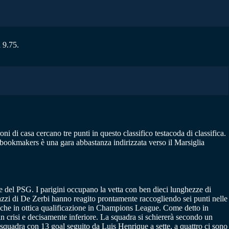
a 9.75.
ni di casa cercano tre punti in questo classifico testacoda di classifica.
i bookmakers è una gara abbastanza indirizzata verso il Marsiglia
e del PSG. I parigini occupano la vetta con ben dieci lunghezze di
agazzi di De Zerbi hanno reagito prontamente raccogliendo sei punti nelle
anche in ottica qualificazione in Champions League. Come detto in
in crisi e decisamente inferiore. La squadra si schiererà secondo un
squadra con 13 goal seguito da Luis Henrique a sette, a quattro ci sono