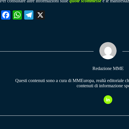
Per consultare altre informazioni sulle
quote scommesse
e le manifestaz
Fa
W
Te
X
ce
ha
le
bo
ts
gr
ok
A
a
pp
m
Redazione MME
Questi contenuti sono a cura di MMEuropa, realtà editoriale c
contenuti di informazione spo