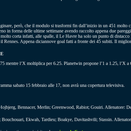
ginare, però, che il modulo si trasformi fin dall’inizio in un 451 molto 
 meno in forma delle ultime settimane avendo raccolto appena due pareg
molto corta infatti, alle spalle, il Le Havre ha solo un punto di distacco
l Rennes. Appena diciannove goal fatti a fronte dei 45 subiti. Il miglio
NE
 9.75 mentre l’X moltiplica per 6.25. Planetwin propone l’1 a 1.25, l’X a 6
gramma sabato 15 febbraio alle 17, non avrà una copertura televisiva.
, Hojbjerg, Bennacer, Merlin; Greenwood, Rabiot; Gouiri. Allenatore: D
; Bouchouari, Ekwah, Tardieu; Boakye, Davitashvili; Stassin. Allenato