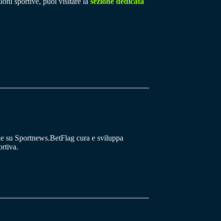
ioni sportive, puoi visitare la
sezione dedicata
he su Sportnews.BetFlag cura e sviluppa
rtiva.