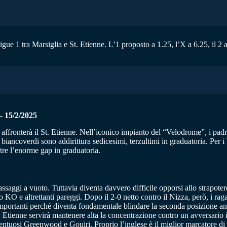
igue 1 tra Marsiglia e St. Etienne. L’1 proposto a 1.25, l’X a 6.25, il 2 
15/2/2025
 affronterà il St. Etienne. Nell’iconico impianto del “Velodrome”, i padro
 biancoverdi sono addirittura sedicesimi, terzultimi in graduatoria. Per 
ltre l’enorme gap in graduatoria.
aggi a vuoto. Tuttavia diventa davvero difficile opporsi allo strapoter
ro KO e altrettanti pareggi. Dopo il 2-0 netto contro il Nizza, però, i r
i importanti perché diventa fondamentale blindare la seconda posizione 
. Etienne servirà mantenere alta la concentrazione contro un avversario 
ntuosi Greenwood e Gouiri. Proprio l’inglese è il miglior marcatore di 