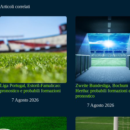
Articoli correlati
Liga Portugal, Estoril-Famalicao:
Zweite Bundesliga, Bochum
pronostico e probabili formazioni
Hertha: probabili formazioni 
pronostico
7 Agosto 2026
7 Agosto 2026