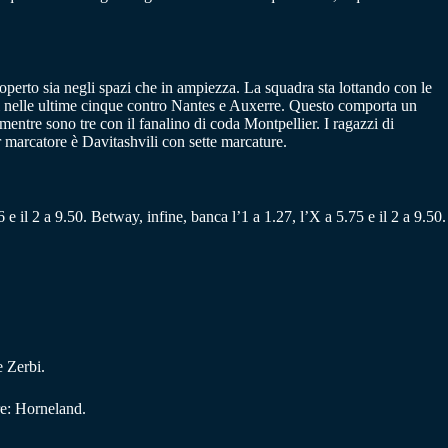
coperto sia negli spazi che in ampiezza. La squadra sta lottando con le
gi nelle ultime cinque contro Nantes e Auxerre. Questo comporta un
 mentre sono tre con il fanalino di coda Montpellier. I ragazzi di
r marcatore è Davitashvili con sette marcature.
 e il 2 a 9.50. Betway, infine, banca l’1 a 1.27, l’X a 5.75 e il 2 a 9.50.
e Zerbi.
re: Horneland.