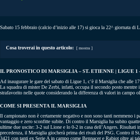
Sabato 15 febbraio (calcio d’inizio alle 17) si gioca la 22^ giornata di L
Cosa troverai in questo articolo:
mostra
IL PRONOSTICO DI MARSIGLIA – ST. ETIENNE | LIGUE 1 – 
Ad inaugurare le gare del sabato di Ligue 1, c’è il Marsiglia che alle 17
La squadra di mister De Zerbi, infatti, occupa il secondo posto mentre i
strafavorito nelle quote considerando la differenza di valori in campo o
COME SI PRESENTA IL MARSIGLIA
Il campionato non è certamente negativo e non sono tanti nemmeno i pass
vantaggio e zero sconfitte subite. Di contro il Marsiglia ha subito quatt
ultime due uscite: 3-2 sul Lione e lo 0-2 in casa dell’Angers. Risultat
precedenza, il Marsiglia giocherà prima dei rivali del PSG. Contro il St
3421 con tanti ex Serie A in campo come Bennacer e Rabiot oltre ai tale