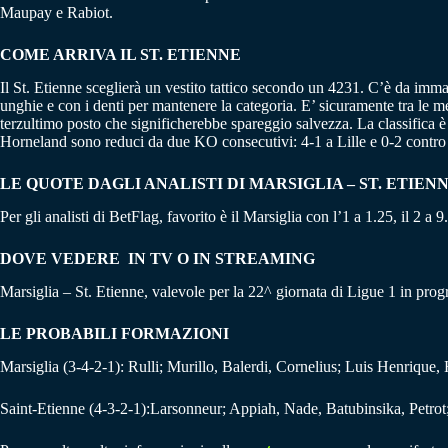
Maupay e Rabiot.
COME ARRIVA IL ST. ETIENNE
Il St. Etienne sceglierà un vestito tattico secondo un 4231. C’è da imma
unghie e con i denti per mantenere la categoria. E’ sicuramente tra le
terzultimo posto che significherebbe spareggio salvezza. La classifica è 
Horneland sono reduci da due KO consecutivi: 4-1 a Lille e 0-2 contro i
LE QUOTE DAGLI ANALISTI DI MARSIGLIA – ST. ETIEN
Per gli analisti di BetFlag, favorito è il Marsiglia con l’1 a 1.25, il 2 a
DOVE VEDERE IN TV O IN STREAMING
Marsiglia – St. Etienne, valevole per la 22^ giornata di Ligue 1 in pro
LE PROBABILI FORMAZIONI
Marsiglia (3-4-2-1): Rulli; Murillo, Balerdi, Cornelius; Luis Henrique
Saint-Etienne (4-3-2-1):Larsonneur; Appiah, Nade, Batubinsika, Petrot