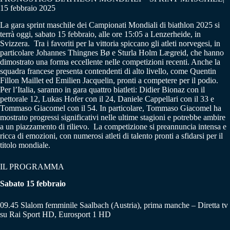
15 febbraio 2025
La gara sprint maschile dei Campionati Mondiali di biathlon 2025 si
terrà oggi, sabato 15 febbraio, alle ore 15:05 a Lenzerheide, in
Svizzera. Tra i favoriti per la vittoria spiccano gli atleti norvegesi, in
particolare Johannes Thingnes Bø e Sturla Holm Lægreid, che hanno
dimostrato una forma eccellente nelle competizioni recenti. Anche la
squadra francese presenta contendenti di alto livello, come Quentin
Fillon Maillet ed Emilien Jacquelin, pronti a competere per il podio.
Per l’Italia, saranno in gara quattro biatleti: Didier Bionaz con il
pettorale 12, Lukas Hofer con il 24, Daniele Cappellari con il 33 e
Tommaso Giacomel con il 54. In particolare, Tommaso Giacomel ha
mostrato progressi significativi nelle ultime stagioni e potrebbe ambire
a un piazzamento di rilievo. La competizione si preannuncia intensa e
ricca di emozioni, con numerosi atleti di talento pronti a sfidarsi per il
titolo mondiale.
IL PROGRAMMA
Sabato 15 febbraio
09.45 Slalom femminile Saalbach (Austria), prima manche – Diretta tv
su Rai Sport HD, Eurosport 1 HD