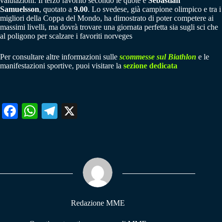
valutazioni. Il terzo favorito secondo le quote è
Sebastian
Samuelsson
, quotato a
9.00
. Lo svedese, già campione olimpico e tra i
migliori della Coppa del Mondo, ha dimostrato di poter competere ai
massimi livelli, ma dovrà trovare una giornata perfetta sia sugli sci che
al poligono per scalzare i favoriti norveges
Per consultare altre informazioni sulle
scommesse sul Biathlon
e le
manifestazioni sportive, puoi visitare la
sezione dedicata
Fa
W
Te
X
ce
ha
le
bo
ts
gr
ok
A
a
pp
m
Redazione MME