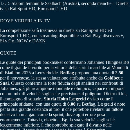
13.15 Slalom femminile Saalbach (Austria), seconda manche – Diretta
tv su Rai Sport HD, Eurosport 1 HD
DOVE VEDERLA IN TV
La competizione sarà trasmessa in diretta su Rai Sport HD ed
Eurosport 1 HD, con streaming disponibile su Rai Play, discovery+,
Sky Go, NOW e DAZN
QUOTE
Le quote dei principali bookmaker confermano Johannes Thingnes Bø
come il grande favorito per la vittoria della sprint maschile ai Mondiali
di Biathlon 2025 a Lenzerheide.
Betflag
propone una quota di
2.50
per il norvegese, la stessa valutazione attribuita anche da
Goldbet
e
Snai
. Questo conferma la forte fiducia degli analisti nei confronti di
Johannes, già pluricampione mondiale e olimpico, capace di imporsi
con un mix di velocità sugli sci e precisione al poligono. Dietro di lui,
il compagno di squadra
Sturla Holm Lægreid
è visto come il
principale sfidante, con una quota di
6.00
su Betflag. Lægreid è noto
per la sua grande costanza al tiro, il che potrebbe rivelarsi un fattore
decisivo in una gara come la sprint, dove ogni errore pesa
enormemente. Tuttavia, rispetto a Bø, la sua velocità sugli sci è
leggermente inferiore, il che potrebbe spiegare il divario nelle