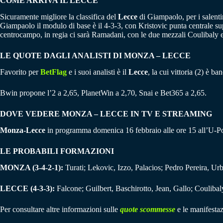
COME ARRIVA IL LECCE
Sicuramente migliore la classifica del
Lecce
di Giampaolo, per i salenti
Giampaolo il modulo di base è il 4-3-3, con Kristovic punta centrale sup
centrocampo, in regia ci sarà Ramadani, con le due mezzali Coulibaly e
LE QUOTE DAGLI ANALISTI DI MONZA – LECCE
Favorito per
BetFlag
e i suoi analisti è il
Lecce
, la cui vittoria (2) è ba
Bwin propone l’2 a 2,65, PlanetWin a 2,70, Snai e Bet365 a 2,65.
DOVE VEDERE
MONZA – LECCE
IN TV E STREAMING
Monza-Lecce
in programma domenica 16 febbraio alle ore 15 all’U-P
LE PROBABILI FORMAZIONI
MONZA (3-4-2-1):
Turati; Lekovic, Izzo, Palacios; Pedro Pereira, U
LECCE (4-3-3):
Falcone; Guilbert, Baschirotto, Jean, Gallo; Coulibal
Per consultare altre informazioni sulle
quote scommesse
e le manifestaz