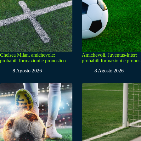
Chelsea Milan, amichevole:
Amichevoli, Juventus-Inter:
probabili formazioni e pronostico
probabili formazioni e pronos
8 Agosto 2026
8 Agosto 2026