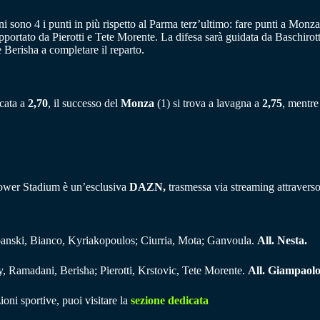
ni sono 4 i punti in più rispetto al Parma terz’ultimo: fare punti a Monz
portato da Pierotti e Tete Morente. La difesa sarà guidata da Baschirott
 Berisha a completare il reparto.
ncata a
2,70
, il successo del
Monza
(1) si trova a lavagna a
2,75
, mentre
ower Stadium è un’esclusiva
DAZN,
trasmessa via streaming attraverso 
rbanski, Bianco, Kyriakopoulos; Ciurria, Mota; Ganvoula.
All. Nesta.
y, Ramadani, Berisha; Pierotti, Krstovic, Tete Morente.
All. Giampaolo
ioni sportive, puoi visitare la
sezione dedicata