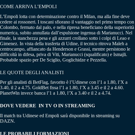
COME ARRIVA L’EMPOLI
L’Empoli lotta con determinazione contro il Milan, ma alla fine deve
cedere ai rossoneri. I toscani sfiorano il vantaggio nel primo tempo con
Colombo, fermato dal palo, e nella ripresa beneficiano della superiorità
numerica, subito annullata dall’espulsione ingenua di Marianucci. Nel
finale, la stanchezza pesa e gli azzurri crollano sotto i colpi di Leao e
Gimenez. In vista della trasferta di Udine, il tecnico ritrova Maleh a
centrocampo, affiancato da Henderson e Grassi, mentre persistono le
difficoltà in difesa, priva di Viti, Marianucci (squalificato) e Ismajli.
Probabile spazio per De Sciglio, Goglichidze e Pezzella.
LE QUOTE DEGLI ANALISTI
Per gli analisti di BetFlag, favorito è l’Udinese con l’1 a 1.80, l’X a
3.40, il 2 a 4.75. GoldBet fissa l’1 a 1.80, l’X a 3.45 e il 2 a 4.60.
PlanetWin invece banca l’1 a 1.80, l’X a 3.40 e il 2 a 4.74.
DOVE VEDERE IN TV O IN STREAMING
Il match tra Udinese ed Empoli sarà disponibile in streaming su
DAZN.
LE PROBABILI FORMAZIONI