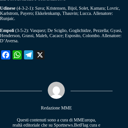
Udinese
(4-3-2-1): Sava; Kristensen, Bijol, Solet, Kamara; Lovric,
Karlstrom, Payero; Ekkelenkamp, Thauvin; Lucca. Allenatore:
Runjaic.
Empoli
(3-5-2): Vasquez; De Sciglio, Goglichidze, Pezzella; Gyasi,
Henderson, Grassi, Maleh, Cacace; Esposito, Colombo. Allenatore:
D’Aversa.
Fa
W
Te
X
ce
ha
le
bo
ts
gr
ok
A
a
pp
m
Redazione MME
Questi contenuti sono a cura di MMEuropa,
realtà editoriale che su Sportnews.BetFlag cura e