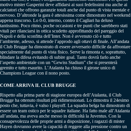
motivo mister Gasperini deve affidarsi ai suoi fedelissimi ma anche ai
calciatori che offrono garanzie totali anche dal punto di vista mentale e
nervoso. D’altronde la gara è attesissima come dimostrato nel weekend
appena trascorso. Lo 0-0, interno, contro il Cagliari ha deluso
tantissimo. Poco ritmo, poche occasioni e tre punti che sarebbero stati
vitali per rilanciarsi in ottica scudetto approfittando del pareggio del
Napoli e della sconfitta dell’Inter. Non è avvenuto ciò e tutto
l’ambiente, adesso, si attende l’approdo agli ottavi di finale. All’andata
il Club Brugge ha dimostrato di essere avversario difficile da affrontare
specialmente dal punto di vista fisico. Serve la rimonta e, soprattutto,
blindare la difesa evitando di subire goal. Tanto dovrà farlo anche
l’aspetto ambientale con un “Gewiss Stadium” che si presenterà
gremito e tutto esaurito. L’Atalanta ha chiuso il girone unico di
Champions League con il nono posto.
COME ARRIVA IL CLUB BRUGGE
Rispetto alla prima parte di stagione europea dell’Atalanta, il Club
Brugge ha ottenuto risultati più ridimensionati. Lo dimostra il 24esimo
posto che, tuttavia, è valso i playoff. La squadra belga ha dimostrato di
essere un team ostico per le squadre italiane. Ha fatto male all’Atalanta
all’andata, ma aveva anche messo in difficoltà la Juventus. Con la
consapevolezza delle proprie armi a disposizione, i ragazzi di mister
Hayen dovranno avere la capacità di reggere alla pressione contro un