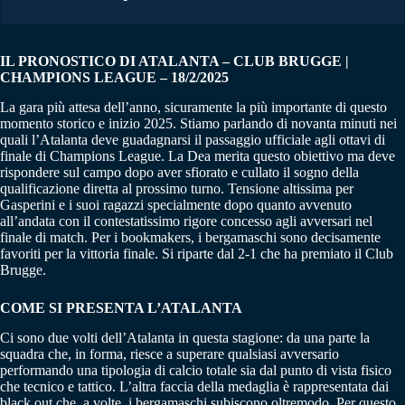
IL PRONOSTICO DI ATALANTA – CLUB BRUGGE |
CHAMPIONS LEAGUE – 18/2/2025
La gara più attesa dell’anno, sicuramente la più importante di questo
momento storico e inizio 2025. Stiamo parlando di novanta minuti nei
quali l’Atalanta deve guadagnarsi il passaggio ufficiale agli ottavi di
finale di Champions League. La Dea merita questo obiettivo ma deve
rispondere sul campo dopo aver sfiorato e cullato il sogno della
qualificazione diretta al prossimo turno. Tensione altissima per
Gasperini e i suoi ragazzi specialmente dopo quanto avvenuto
all’andata con il contestatissimo rigore concesso agli avversari nel
finale di match. Per i bookmakers, i bergamaschi sono decisamente
favoriti per la vittoria finale. Si riparte dal 2-1 che ha premiato il Club
Brugge.
COME SI PRESENTA L’ATALANTA
Ci sono due volti dell’Atalanta in questa stagione: da una parte la
squadra che, in forma, riesce a superare qualsiasi avversario
performando una tipologia di calcio totale sia dal punto di vista fisico
che tecnico e tattico. L’altra faccia della medaglia è rappresentata dai
black out che, a volte, i bergamaschi subiscono oltremodo. Per questo