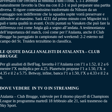
avversario che cercherà la rimonta a tutti i costi. L’1-1 avrebbe
naturalmente favorito la Dea ma con il 2-1 si può preparare una partita
diversa. Il rigore contestatissimo trasformato da Nilsson da un
vantaggio non indifferente che la squadra ospite vorrà preservare e
difendere al massimo. Sarà 4231 dal primo minuto con Mignolet tra i
pali e tanta qualità in avanti. Occhi puntati su Vanaken che può fare la
differenza così come Jutgla già a segno all’andata. A testimonianza
dell’importanza del match, così come per l’Atalanta, anche il Club
Brugge ha pareggiato in campionato nel weekend: 2-2 esterno sul
campo del St. Truiden terzultimo in classifica.
LE QUOTE DAGLI ANALISTI DI ATALANTA – CLUB
BRUGGE
Per gli analisti di BetFlag, favorita è l’Atalanta con l’1 a 1.52, il 2 a 6
mentre l’X moltiplica per 4.25. Planetwin propone l’1 a 1.50, l’X a
4.35 e il 2 a 5.75. Betway, infine, banca l’1 a 1.50, l’X a 4.33 e il 2 a
6.
DOVE VEDERE IN TV O IN STREAMING
Atalanta – Club Brugge, valevole per il ritorno playoff di Champions
League in programma martedì 18 febbraio alle 21, sarà trasmesso da
Sky Sport.