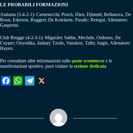
LE PROBABILI FORMAZIONI
Atalanta (3-4-2-1): Carnesecchi; Posch, Hien, Djimsiti; Bellanova, De
Roon, Ederson, Ruggeri; De Ketelaere, Pasalic; Retegui. Allenatore:
Gasperini.
Club Brugge (4-2-3-1): Mignolet; Sabbe, Mechele, Ordonez, De
Cuyper; Onyedika, Jashari; Tzolis, Vanaken, Talbi; Jutgla. Allenatore:
Hayen.
Per consultare altre informazioni sulle
quote scommesse
e le
manifestazioni sportive, puoi visitare la
sezione dedicata
Fa
W
Te
X
ce
ha
le
bo
ts
gr
ok
A
a
pp
m