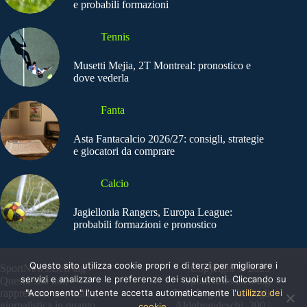
e probabili formazioni
Tennis
Musetti Mejia, 2T Montreal: pronostico e
dove vederla
Fanta
Asta Fantacalcio 2026/27: consigli, strategie
e giocatori da comprare
Calcio
Jagiellonia Rangers, Europa League:
probabili formazioni e pronostico
Questo sito utilizza cookie propri e di terzi per migliorare i
SportNews.BetFlag -
Copyright © 2025
servizi e analizzare le preferenze dei suoi utenti. Cliccando su
Questo sito non
SportNews BetFlag
"Acconsento" l'utente accetta automaticamente
l'utilizzo dei
rappresenta una testata
Sede Legale: Via degli
giornalistica in quanto
Aldobrandeschi, 300 |
cookie.