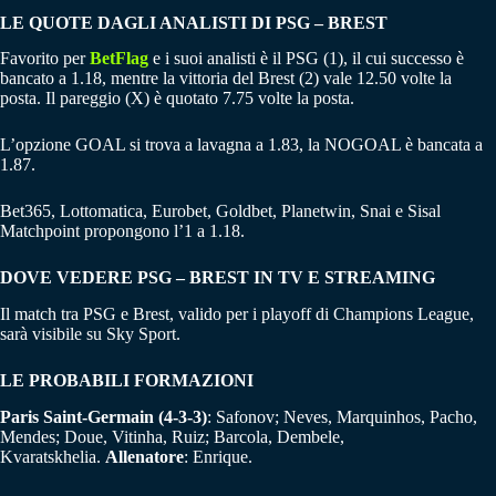
LE QUOTE DAGLI ANALISTI DI PSG – BREST
Favorito per
BetFlag
e i suoi analisti è il PSG (1), il cui successo è
bancato a 1.18, mentre la vittoria del Brest (2) vale 12.50 volte la
posta. Il pareggio (X) è quotato 7.75 volte la posta.
L’opzione GOAL si trova a lavagna a 1.83, la NOGOAL è bancata a
1.87.
Bet365, Lottomatica, Eurobet, Goldbet, Planetwin, Snai e Sisal
Matchpoint propongono l’1 a 1.18.
DOVE VEDERE PSG – BREST IN TV E STREAMING
Il match tra PSG e Brest, valido per i playoff di Champions League,
sarà visibile su Sky Sport.
LE PROBABILI FORMAZIONI
Paris Saint-Germain (4-3-3)
: Safonov; Neves, Marquinhos, Pacho,
Mendes; Doue, Vitinha, Ruiz; Barcola, Dembele,
Kvaratskhelia.
Allenatore
: Enrique.