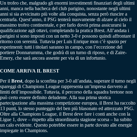
Un trofeo che, malgrado gli enormi investimenti finanziari degli ultimi
anni, manca nella bacheca del club parigino, nonostante negli ultimi
anni si sia avvicinato più volte alla conquista, senza però riuscire a
centrarla. Quest’anno, il PSG tenterà nuovamente di alzare al cielo il
massimo trofeo continentale, e per farlo dovrà prima assicurarsi la
qualificazione agli ottavi, completando la pratica Brest. All’andata i
parigini si sono imposti con un netto 3-0 e possono quindi affrontare il
ritorno con serenità. Tuttavia per Luis Enrique mon c’è spazio per
esperimenti: tutti i titolari saranno in campo, con l’eccezione del
portiere Donnarumma, che godrà di un turno di riposo, e di Zaire-
Emery, che sarà ancora assente per via di un infortunio.
COME ARRIVA IL BREST
Per il
Brest
, dopo la sconfitta per 3-0 all’andata, superare il turno negli
spareggi di Champions League rappresenta un’impresa davvero ai
limiti dell’impossibile. Tuttavia, il percorso della squadra bretone non
può certo essere definito deludente. Alla sua prima storica
partecipazione alla massima competizione europea, il Brest ha raccolto
13 punti, lo stesso punteggio del ben più blasonato ed attrezzato PSG.
Oltre alla Champions League, il Brest deve fare i conti anche con la
Ligue 1, dove – rispetto alla straordinaria stagione scorsa – ha subito
un calo evidente. Questo potrebbe essere in parte dovuto alle energie
impiegate in Champions.