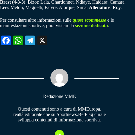
Brest (4-3-3)
: Bizot; Lala, Chardonnet, Ndiaye, Haidara; Camara,
Lees-Melou, Magnetti; Faivre, Ajorque, Sima.
Allenatore
: Roy.
Per consultare altre informazioni sulle
quote scommesse
e le
manifestazioni sportive, puoi visitare la
sezione dedicata
.
Fa
W
Te
X
ce
ha
le
bo
ts
gr
ok
A
a
pp
m
Redazione MME
Questi contenuti sono a cura di MMEuropa,
realtà editoriale che su Sportnews.BetFlag cura e
sviluppa contenuti di informazione sportiva.