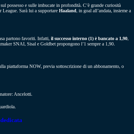
ul possesso e sulle imbucate in profondità. C’è grande curiosità
er League. Sarà lui a supportare
Haaland
, in goal all’andata, insieme a
a partono favoriti. Infatti,
il successo interno (1) è bancato a 1,90
,
ookmaker SNAI, Sisal e Goldbet propongono l’1 sempre a 1,90.
g sulla piattaforma NOW, previa sottoscrizione di un abbonamento, o
atore: Ancelotti.
ardiola.
 dedicata