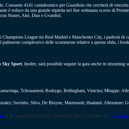
lo. Consueto 4141 camaleontico per Guardiola che cercherà di vincerla s
nte è reduce da una grande tripletta nel fine settimana scorso di Premi
 con Nunes, Akè, Dias e Gvardiol.
 di Champions League tra Real Madrid e Manchester City, i padroni di cas
el palinsesto complessivo delle scommesse relative a questa sfida, i b
da
Sky Sport
. Inoltre, sarà possibile seguire la gara anche in streamin
Camavinga, Tchouameni; Rodrygo, Bellingham, Vinicius; Mbappe. Allen
nzalez; Savinho, Silva, De Bruyne, Marmoush; Haaland. Allenatore: Gu
se
e le manifestazioni sportive, puoi visitare la
sezione