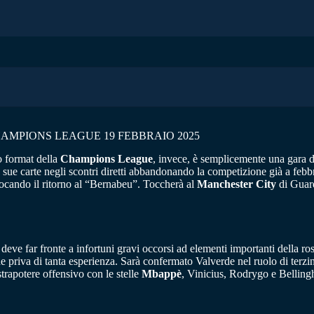
HAMPIONS LEAGUE 19 FEBBRAIO 2025
o format della
Champions League
, invece, è semplicemente una gara di 
e sue carte negli scontri diretti abbandonando la competizione già a febb
ocando il ritorno al “Bernabeu”. Toccherà al
Manchester City
di Guard
 deve far fronte a infortuni gravi occorsi ad elementi importanti della ro
e priva di tanta esperienza. Sarà confermato Valverde nel ruolo di terzi
rapotere offensivo con le stelle
Mbappè
, Vinicius, Rodrygo e Bellin