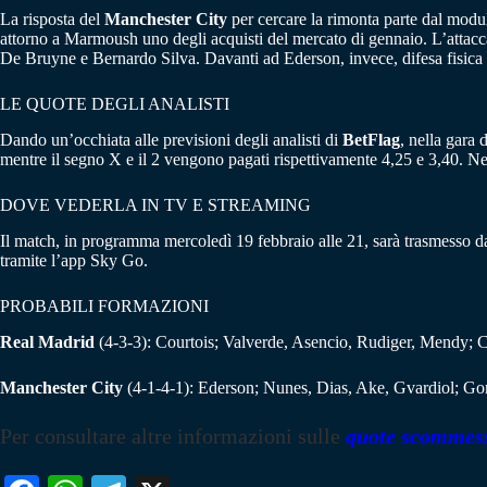
La risposta del
Manchester City
per cercare la rimonta parte dal modu
attorno a Marmoush uno degli acquisti del mercato di gennaio. L’attacca
De Bruyne e Bernardo Silva. Davanti ad Ederson, invece, difesa fisica
LE QUOTE DEGLI ANALISTI
Dando un’occhiata alle previsioni degli analisti di
BetFlag
, nella gara
mentre il segno X e il 2 vengono pagati rispettivamente 4,25 e 3,40. N
DOVE VEDERLA IN TV E STREAMING
Il match, in programma mercoledì 19 febbraio alle 21, sarà trasmesso 
tramite l’app Sky Go.
PROBABILI FORMAZIONI
Real Madrid
(4-3-3): Courtois; Valverde, Asencio, Rudiger, Mendy; 
Manchester City
(4-1-4-1): Ederson; Nunes, Dias, Ake, Gvardiol; Go
Per consultare altre informazioni sulle
quote scommes