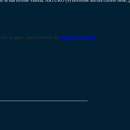
e la sua recente vittoria. ARTURO (9) dovrebbe ancora correre bene
alli in gara, puoi visitare la
sezione dedicata