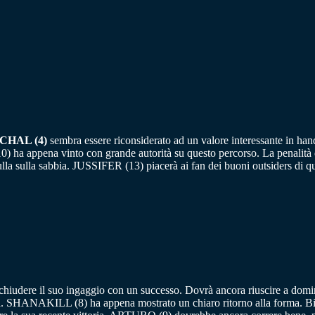
HAL (4)
sembra essere riconsiderato ad un valore interessante in han
0) ha appena vinto con grande autorità su questo percorso. La penalit
a nulla sulla sabbia. JUSSIFER (13) piacerà ai fan dei buoni outsiders 
chiudere il suo ingaggio con un successo. Dovrà ancora riuscire a d
SHANAKILL (8) ha appena mostrato un chiaro ritorno alla forma. Biso