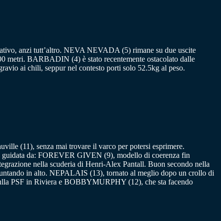
negativo, anzi tutt’altro. NEVA NEVADA (5) rimane su due uscite
 3200 metri. BARBADIN (4) è stato recentemente ostacolato dalle
avio ai chili, seppur nel contesto porti solo 52.5kg al peso.
ville (11), senza mai trovare il varco per potersi esprimere.
e sarà guidata da: FOREVER GIVEN (9), modello di coerenza fin
ntegrazione nella scuderia di Henri-Alex Pantall. Buon secondo nella
 puntando in alto. NEPALAIS (13), tornato al meglio dopo un crollo di
a” sulla PSF in Riviera e BOBBYMURPHY (12), che sta facendo