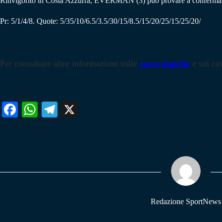
Rinvigorito in Costa Azzurra, EVERMAN (3) può provare a confermar
Pr: 5/1/4/8. Quote: 5/35/10/6.5/3.5/30/15/8.5/15/20/25/15/25/20/
Per consultare altre informazioni sulle
corse ippiche
e sui cav
Fa
W
Te
X
ce
ha
le
bo
ts
gr
ok
A
a
pp
m
Redazione SportNews