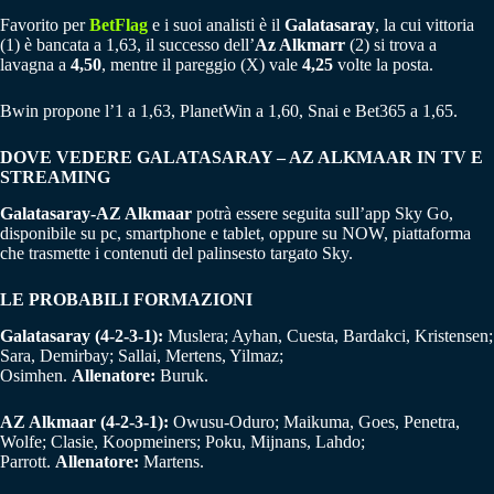
Favorito per
BetFlag
e i suoi analisti è il
Galatasaray
, la cui vittoria
(1) è bancata a 1,63, il successo dell’
Az Alkmarr
(2) si trova a
lavagna a
4,50
, mentre il pareggio (X) vale
4,25
volte la posta.
Bwin propone l’1 a 1,63, PlanetWin a 1,60, Snai e Bet365 a 1,65.
DOVE VEDERE GALATASARAY – AZ ALKMAAR IN TV E
STREAMING
Galatasaray-AZ Alkmaar
potrà essere seguita sull’app Sky Go,
disponibile su pc, smartphone e tablet, oppure su NOW, piattaforma
che trasmette i contenuti del palinsesto targato Sky.
LE PROBABILI FORMAZIONI
Galatasaray (4-2-3-1):
Muslera; Ayhan, Cuesta, Bardakci, Kristensen;
Sara, Demirbay; Sallai, Mertens, Yilmaz;
Osimhen.
Allenatore:
Buruk.
AZ Alkmaar (4-2-3-1):
Owusu-Oduro; Maikuma, Goes, Penetra,
Wolfe; Clasie, Koopmeiners; Poku, Mijnans, Lahdo;
Parrott.
Allenatore:
Martens.