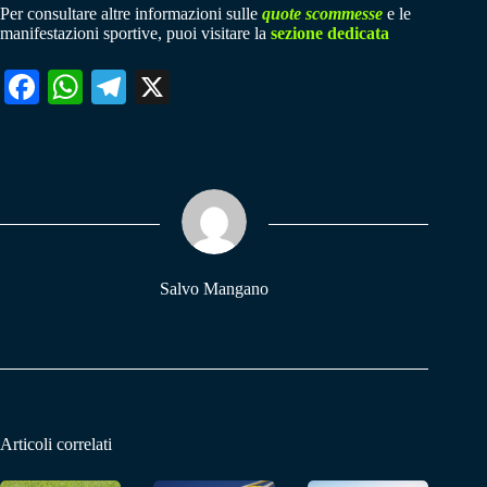
Per consultare altre informazioni sulle
quote scommesse
e le
manifestazioni sportive, puoi visitare la
sezione dedicata
Fa
W
Te
X
ce
ha
le
bo
ts
gr
ok
A
a
pp
m
Salvo Mangano
Articoli correlati