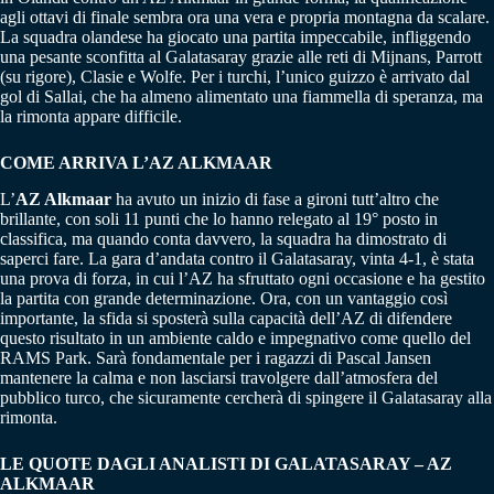
agli ottavi di finale sembra ora una vera e propria montagna da scalare.
La squadra olandese ha giocato una partita impeccabile, infliggendo
una pesante sconfitta al Galatasaray grazie alle reti di Mijnans, Parrott
(su rigore), Clasie e Wolfe. Per i turchi, l’unico guizzo è arrivato dal
gol di Sallai, che ha almeno alimentato una fiammella di speranza, ma
la rimonta appare difficile.
COME ARRIVA L’AZ ALKMAAR
L’
AZ Alkmaar
ha avuto un inizio di fase a gironi tutt’altro che
brillante, con soli 11 punti che lo hanno relegato al 19° posto in
classifica, ma quando conta davvero, la squadra ha dimostrato di
saperci fare. La gara d’andata contro il Galatasaray, vinta 4-1, è stata
una prova di forza, in cui l’AZ ha sfruttato ogni occasione e ha gestito
la partita con grande determinazione. Ora, con un vantaggio così
importante, la sfida si sposterà sulla capacità dell’AZ di difendere
questo risultato in un ambiente caldo e impegnativo come quello del
RAMS Park. Sarà fondamentale per i ragazzi di Pascal Jansen
mantenere la calma e non lasciarsi travolgere dall’atmosfera del
pubblico turco, che sicuramente cercherà di spingere il Galatasaray alla
rimonta.
LE QUOTE DAGLI ANALISTI DI GALATASARAY – AZ
ALKMAAR