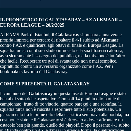
IL PRONOSTICO DI GALATASARAY – AZ ALKMAAR –
EUROPA LEAGUE – 20/2/2025
Al RAMS Park di Istanbul, il
Galatasaray
si prepara a una vera e
propria impresa per cercare di ribaltare il 4-1 subito ad
Alkmaar
contro l’AZ e qualificarsi agli ottavi di finale di Europa League. La
squadra turca, con il suo stadio infuocato e la sua tifoseria calorosa,
avrà sicuramente il sostegno del pubblico, ma la missione è tutt’altro
che facile. Recuperare tre gol di svantaggio non è mai semplice,
soprattutto contro un avversario organizzato come l’AZ. Per i
bookmakers favorito è il Galatasaray.
COME SI PRESENTA IL GALATASARAY
Il cammino del
Galatasaray
in questa fase di Europa League è stato
ben al di sotto delle aspettative. Con soli 14 punti in otto partite di
campionato, frutto di tre vittorie, quattro pareggi e una sconfitta, la
squadra turca non è riuscita a esprimere tutto il suo potenziale. Un
piazzamento tra le prime otto della classifica sembrava alla portata, ma
così non è stato, e il Galatasaray si è ritrovato a dover affrontare un
ostacolo ben più grande, quello dei playoff. Dopo il pesante 4-1 subito
in Olanda contro un AZ Alkmaar in grande forma, la qualificazione