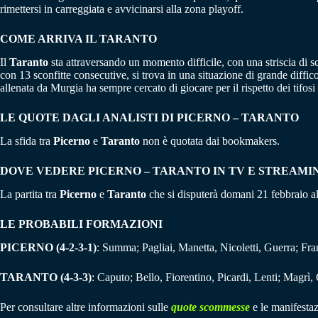
rimettersi in carreggiata e avvicinarsi alla zona playoff.
COME ARRIVA IL TARANTO
Il
Taranto
sta attraversando un momento difficile, con una striscia di 
con 13 sconfitte consecutive, si trova in una situazione di grande diffic
allenata da Murgia ha sempre cercato di giocare per il rispetto dei tifos
LE QUOTE DAGLI ANALISTI DI PICERNO – TARANTO
La sfida tra
Picerno
e
Taranto
non è quotata dai bookmakers.
DOVE VEDERE PICERNO – TARANTO IN TV E STREAMI
La partita tra
Picerno
e
Taranto
che si disputerà domani 21 febbraio a
LE PROBABILI FORMAZIONI
PICERNO (4-2-3-1)
: Summa; Pagliai, Manetta, Nicoletti, Guerra; Fra
TARANTO (4-3-3)
: Caputo; Bello, Fiorentino, Picardi, Lenti; Magrì
Per consultare altre informazioni sulle
quote scommesse
e le manifestaz