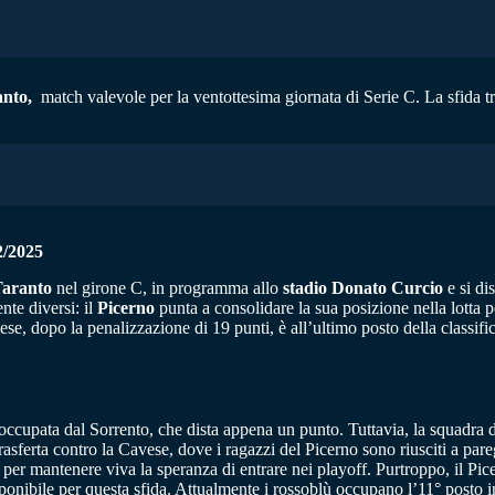
anto,
match valevole per la ventottesima giornata di Serie C. La sfida 
/2025
aranto
nel girone C, in programma allo
stadio Donato Curcio
e si di
te diversi: il
Picerno
punta a consolidare la sua posizione nella lotta p
iese, dopo la penalizzazione di 19 punti, è all’ultimo posto della classif
 occupata dal Sorrento, che dista appena un punto. Tuttavia, la squadra d
 trasferta contro la Cavese, dove i ragazzi del Picerno sono riusciti a pa
a per mantenere viva la speranza di entrare nei playoff. Purtroppo, il Pi
ponibile per questa sfida. Attualmente i rossoblù occupano l’11° posto in 