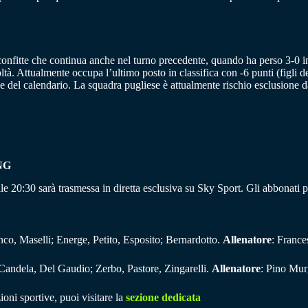
sconfitte che continua anche nel turno precedente, quando ha perso 3-0 
oltà. Attualmente occupa l’ultimo posto in classifica con -6 punti (figli 
i e del calendario. La squadra pugliese è attualmente rischio esclusione 
NG
lle 20:30 sarà trasmessa in diretta esclusiva su Sky Sport. Gli abbonat
nco, Maselli; Energe, Petito, Esposito; Bernardotto.
Allenatore
: Franc
, Candela, Del Gaudio; Zerbo, Pastore, Zingarelli.
Allenatore
: Pino Mur
ioni sportive, puoi visitare la
sezione dedicata