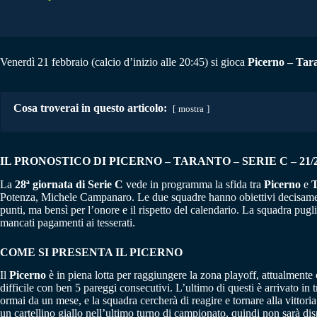
Venerdì 21 febbraio (calcio d’inizio alle 20:45) si gioca
Picerno – Tar
Cosa troverai in questo articolo:
mostra
IL PRONOSTICO DI PICERNO – TARANTO – SERIE C – 21/2
La
28ª giornata di Serie C
vede in programma la sfida tra
Picerno
e
T
Potenza, Michele Campanaro. Le due squadre hanno obiettivi decisamen
punti, ma bensì per l’onore e il rispetto del calendario. La squadra pugl
mancati pagamenti ai tesserati.
COME SI PRESENTA IL PICERNO
Il
Picerno
è in piena lotta per raggiungere la zona playoff, attualmente
difficile con ben 5 pareggi consecutivi. L’ultimo di questi è arrivato in
ormai da un mese, e la squadra cercherà di reagire e tornare alla vittori
un cartellino giallo nell’ultimo turno di campionato, quindi non sarà dis