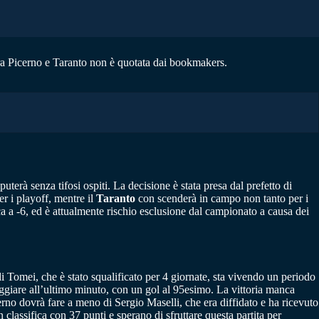
tra Picerno e Taranto non è quotata dai bookmakers.
sputerà senza tifosi ospiti. La decisione è stata presa dal prefetto di
er i playoff, mentre il
Taranto
con scenderà in campo non tanto per i
ica a -6, ed è attualmente rischio esclusione dal campionato a causa dei
i Tomei, che è stato squalificato per 4 giornate, sta vivendo un periodo
reggiare all’ultimo minuto, con un gol al 95esimo. La vittoria manca
cerno dovrà fare a meno di Sergio Maselli, che era diffidato e ha ricevuto
classifica con 37 punti e sperano di sfruttare questa partita per