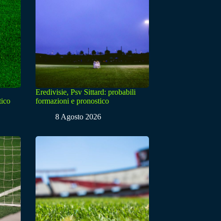
Eredivisie, Psv Sittard: probabili
tico
formazioni e pronostico
8 Agosto 2026