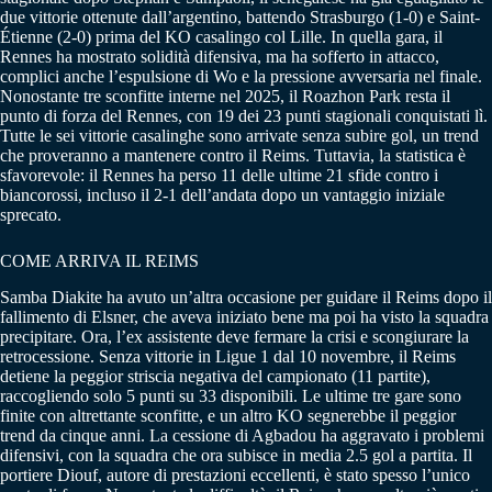
due vittorie ottenute dall’argentino, battendo Strasburgo (1-0) e Saint-
Étienne (2-0) prima del KO casalingo col Lille. In quella gara, il
Rennes ha mostrato solidità difensiva, ma ha sofferto in attacco,
complici anche l’espulsione di Wo e la pressione avversaria nel finale.
Nonostante tre sconfitte interne nel 2025, il Roazhon Park resta il
punto di forza del Rennes, con 19 dei 23 punti stagionali conquistati lì.
Tutte le sei vittorie casalinghe sono arrivate senza subire gol, un trend
che proveranno a mantenere contro il Reims. Tuttavia, la statistica è
sfavorevole: il Rennes ha perso 11 delle ultime 21 sfide contro i
biancorossi, incluso il 2-1 dell’andata dopo un vantaggio iniziale
sprecato.
COME ARRIVA IL REIMS
Samba Diakite ha avuto un’altra occasione per guidare il Reims dopo il
fallimento di Elsner, che aveva iniziato bene ma poi ha visto la squadra
precipitare. Ora, l’ex assistente deve fermare la crisi e scongiurare la
retrocessione. Senza vittorie in Ligue 1 dal 10 novembre, il Reims
detiene la peggior striscia negativa del campionato (11 partite),
raccogliendo solo 5 punti su 33 disponibili. Le ultime tre gare sono
finite con altrettante sconfitte, e un altro KO segnerebbe il peggior
trend da cinque anni. La cessione di Agbadou ha aggravato i problemi
difensivi, con la squadra che ora subisce in media 2.5 gol a partita. Il
portiere Diouf, autore di prestazioni eccellenti, è stato spesso l’unico