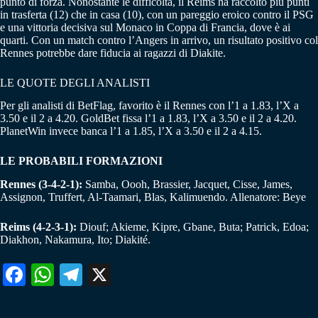
punto di forza. Nonostante le difficoltà, il Reims ha raccolto più punti
in trasferta (12) che in casa (10), con un pareggio eroico contro il PSG
e una vittoria decisiva sul Monaco in Coppa di Francia, dove è ai
quarti. Con un match contro l’Angers in arrivo, un risultato positivo col
Rennes potrebbe dare fiducia ai ragazzi di Diakite.
LE QUOTE DEGLI ANALISTI
Per gli analisti di BetFlag, favorito è il Rennes con l’1 a 1.83, l’X a
3.50 e il 2 a 4.20. GoldBet fissa l’1 a 1.83, l’X a 3.50 e il 2 a 4.20.
PlanetWin invece banca l’1 a 1.85, l’X a 3.50 e il 2 a 4.15.
LE PROBABILI FORMAZIONI
Rennes (3-4-2-1):
Samba, Oooh, Brassier, Jacquet, Cisse, James,
Assignon, Truffert, Al-Taamari, Blas, Kalimuendo. Allenatore: Beye
Reims (4-2-3-1):
Diouf; Akieme, Kipre, Gbane, Buta; Patrick, Edoa;
Diakhon, Nakamura, Ito; Diakité.
Fa
W
Te
X
ce
ha
le