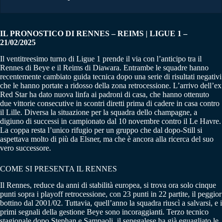
IL PRONOSTICO DI RENNES – REIMS | LIGUE 1 –
21/02/2025
Il ventitreesimo turno di Ligue 1 prende il via con l’anticipo tra il
Rennes di Beye e il Reims di Diawara. Entrambe le squadre hanno
recentemente cambiato guida tecnica dopo una serie di risultati negativi
che le hanno portate a ridosso della zona retrocessione. L’arrivo dell’ex
Red Star ha dato nuova linfa ai padroni di casa, che hanno ottenuto
due vittorie consecutive in scontri diretti prima di cadere in casa contro
il Lille. Diversa la situazione per la squadra dello champagne, a
digiuno di successi in campionato dal 10 novembre contro il Le Havre.
La coppa resta l’unico rifugio per un gruppo che dal dopo-Still si
aspettava molto di più da Elsner, ma che è ancora alla ricerca del suo
vero successore.
COME SI PRESENTA IL RENNES
Il Rennes, reduce da anni di stabilità europea, si trova ora solo cinque
punti sopra i playoff retrocessione, con 23 punti in 22 partite, il peggior
bottino dal 2001/02. Tuttavia, quell’anno la squadra riuscì a salvarsi, e i
primi segnali della gestione Beye sono incoraggianti. Terzo tecnico
stagionale dopo Stephan e Sampaoli, il senegalese ha già eguagliato le