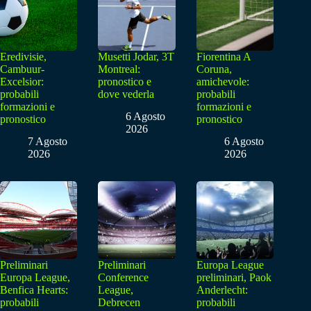
Eredivisie,
Musetti Jodar, 3T
Fiorentina A
Cambuur-
Montreal:
Coruna,
Excelsior:
pronostico e
amichevole:
probabili
dove vederla
probabili
formazioni e
formazioni e
6 Agosto
pronostico
pronostico
2026
7 Agosto
6 Agosto
2026
2026
Preliminari
Preliminari
Europa League
Europa League,
Conference
preliminari, Paok
Benfica Hearts:
League,
Anderlecht:
probabili
Debrecen
probabili