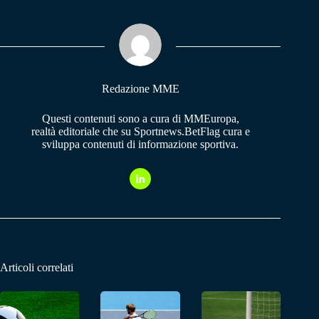
bo
ts
gr
ok
A
a
pp
m
Redazione MME
Questi contenuti sono a cura di MMEuropa,
realtà editoriale che su Sportnews.BetFlag cura e
sviluppa contenuti di informazione sportiva.
Articoli correlati