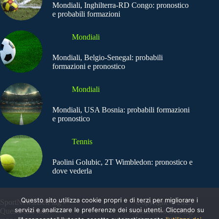
Mondiali, Inghilterra-RD Congo: pronostico
e probabili formazioni
Mondiali
Mondiali, Belgio-Senegal: probabili
formazioni e pronostico
Mondiali
Mondiali, USA Bosnia: probabili formazioni
e pronostico
Tennis
Paolini Golubic, 2T Wimbledon: pronostico e
dove vederla
Questo sito utilizza cookie propri e di terzi per migliorare i
SportNews.BetFlag -
Copyright © 2025
servizi e analizzare le preferenze dei suoi utenti. Cliccando su
Questo sito non
SportNews BetFlag