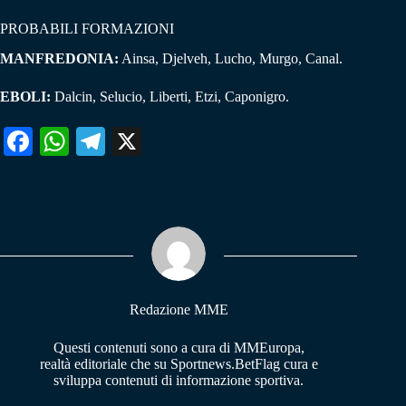
PROBABILI FORMAZIONI
MANFREDONIA:
Ainsa, Djelveh, Lucho, Murgo, Canal.
EBOLI:
Dalcin, Selucio, Liberti, Etzi, Caponigro.
Fa
W
Te
X
ce
ha
le
bo
ts
gr
ok
A
a
pp
m
Redazione MME
Questi contenuti sono a cura di MMEuropa,
realtà editoriale che su Sportnews.BetFlag cura e
sviluppa contenuti di informazione sportiva.