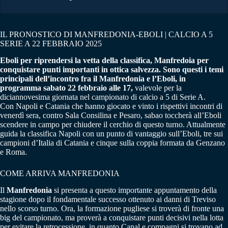
IL PRONOSTICO DI MANFREDONIA-EBOLI | CALCIO A 5
SERIE A 22 FEBBRAIO 2025
Eboli per riprendersi la vetta della classifica, Manfredoia per
conquistare punti importanti in ottica salvezza. Sono questi i temi
principali dell’incontro fra il Manfredonia e l’Eboli, in
programma sabato 22 febbraio alle 17,
valevole per la
diciannovesima giornata nel campionato di calcio a 5 di Serie A.
Con Napoli e Catania che hanno giocato e vinto i rispettivi incontri di
venerdì sera, contro Sala Consilina e Pesaro, sabao toccherà all’Eboli
scendere in campo per chiudere il cerchio di questo turno. Attualmente
guida la classifica Napoli con un punto di vantaggio sull’Eboli, tre sui
campioni d’Italia di Catania e cinque sulla coppia formata da Genzano
e Roma.
COME ARRIVA MANFREDONIA
Il
Manfredonia
si presenta a questo importante appuntamento della
stagione dopo il fondamentale successo ottenuto ai danni di Treviso
nello scorso turno. Ora, la formazione pugliese si troverà di fronte una
big del campionato, ma proverà a conquistare punti decisivi nella lotta
per evitare la retrocessione, in quanto Canal e compagni si trovano ad