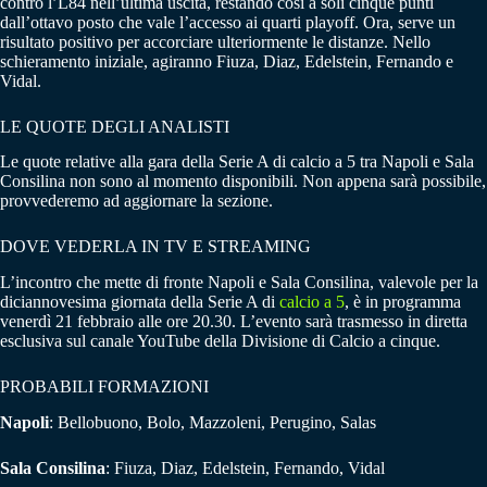
contro l’L84 nell’ultima uscita, restando così a soli cinque punti
dall’ottavo posto che vale l’accesso ai quarti playoff. Ora, serve un
risultato positivo per accorciare ulteriormente le distanze. Nello
schieramento iniziale, agiranno Fiuza, Diaz, Edelstein, Fernando e
Vidal.
LE QUOTE DEGLI ANALISTI
Le quote relative alla gara della Serie A di calcio a 5 tra Napoli e Sala
Consilina non sono al momento disponibili. Non appena sarà possibile,
provvederemo ad aggiornare la sezione.
DOVE VEDERLA IN TV E STREAMING
L’incontro che mette di fronte Napoli e Sala Consilina, valevole per la
diciannovesima giornata della Serie A di
calcio a 5
, è in programma
venerdì 21 febbraio alle ore 20.30. L’evento sarà trasmesso in diretta
esclusiva sul canale YouTube della Divisione di Calcio a cinque.
PROBABILI FORMAZIONI
Napoli
: Bellobuono, Bolo, Mazzoleni, Perugino, Salas
Sala Consilina
: Fiuza, Diaz, Edelstein, Fernando, Vidal