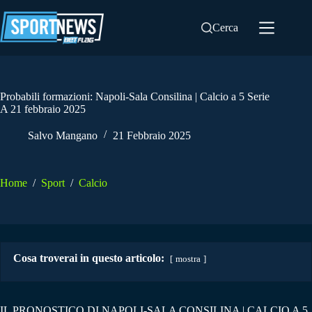
Salta
al
Cerca
contenuto
Probabili formazioni: Napoli-Sala Consilina | Calcio a 5 Serie
A 21 febbraio 2025
Salvo Mangano
21 Febbraio 2025
Home
/
Sport
/
Calcio
Cosa troverai in questo articolo:
mostra
IL PRONOSTICO DI NAPOLI-SALA CONSILINA | CALCIO A 5