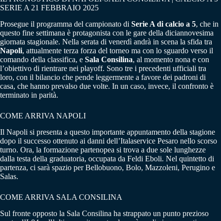
SERIE A 21 FEBBRAIO 2025
Prosegue il programma del campionato di
Serie A di calcio a 5
, che in
questo fine settimana è protagonista con le gare della diciannovesima
giornata stagionale. Nella serata di venerdì andrà in scena la sfida tra
Napoli
, attualmente terza forza del torneo ma con lo sguardo verso il
comando della classifica, e
Sala Consilina
, al momento nona e con
l’obiettivo di rientrare nei playoff. Sono tre i precedenti ufficiali tra
loro, con il bilancio che pende leggermente a favore dei padroni di
casa, che hanno prevalso due volte. In un caso, invece, il confronto è
terminato in parità.
COME ARRIVA NAPOLI
Il Napoli si presenta a questo importante appuntamento della stagione
dopo il successo ottenuto ai danni dell’Italaservice Pesaro nello scorso
turno. Ora, la formazione partenopea si trova a due sole lunghezze
dalla testa della graduatoria, occupata da Feldi Eboli. Nel quintetto di
partenza, ci sarà spazio per Bellobuono, Bolo, Mazzoleni, Perugino e
Salas.
COME ARRIVA SALA CONSILINA
Sul fronte opposto la Sala Consilina ha strappato un punto prezioso