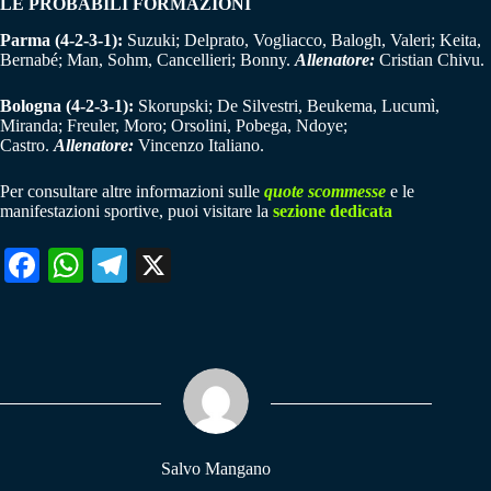
LE PROBABILI FORMAZIONI
Parma (4-2-3-1):
Suzuki; Delprato, Vogliacco, Balogh, Valeri; Keita,
Bernabé; Man, Sohm, Cancellieri; Bonny.
Allenatore:
Cristian Chivu.
Bologna (4-2-3-1):
Skorupski; De Silvestri, Beukema, Lucumì,
Miranda; Freuler, Moro; Orsolini, Pobega, Ndoye;
Castro.
Allenatore:
Vincenzo Italiano.
Per consultare altre informazioni sulle
quote scommesse
e le
manifestazioni sportive, puoi visitare la
sezione dedicata
Fa
W
Te
X
ce
ha
le
bo
ts
gr
ok
A
a
pp
m
Salvo Mangano