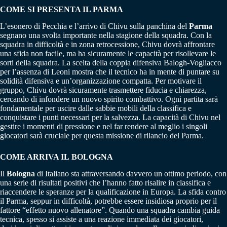
COME SI PRESENTA IL PARMA
L’esonero di Pecchia e l’arrivo di Chivu sulla panchina del
Parma
segnano una svolta importante nella stagione della squadra. Con la
squadra in difficoltà e in zona retrocessione, Chivu dovrà affrontare
una sfida non facile, ma ha sicuramente le capacità per risollevare le
sorti della squadra. La scelta della coppia difensiva Balogh-Vogliacco
per l’assenza di Leoni mostra che il tecnico ha in mente di puntare su
solidità difensiva e un’organizzazione compatta. Per motivare il
gruppo, Chivu dovrà sicuramente trasmettere fiducia e chiarezza,
cercando di infondere un nuovo spirito combattivo. Ogni partita sarà
fondamentale per uscire dalle sabbie mobili della classifica e
conquistare i punti necessari per la salvezza. La capacità di Chivu nel
gestire i momenti di pressione e nel far rendere al meglio i singoli
giocatori sarà cruciale per questa missione di rilancio del Parma.
COME ARRIVA IL BOLOGNA
Il
Bologna
di Italiano sta attraversando davvero un ottimo periodo, con
una serie di risultati positivi che l’hanno fatto risalire in classifica e
riaccendere le speranze per la qualificazione in Europa. La sfida contro
il Parma, seppur in difficoltà, potrebbe essere insidiosa proprio per il
fattore “effetto nuovo allenatore”. Quando una squadra cambia guida
tecnica, spesso si assiste a una reazione immediata dei giocatori,