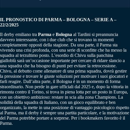
IL PRONOSTICO DI PARMA – BOLOGNA – SERIE A –
22/2/2025
Il derby emiliano tra
Parma
e
Bologna
al Tardini si preannuncia
davvero interessante, con i due club che si trovano in momenti
completamente opposti della stagione. Da una parte, il Parma sta
vivendo una crisi profonda, con una serie di sconfitte che ha messo la
squadra al terzultimo posto. L’esordio di Chivu sulla panchina
gialloblù sarà un’occasione importante per cercare di ridare slancio a
una squadra che ha bisogno di punti per evitare la retrocessione.
Chivu, al debutto come allenatore di una prima squadra, dovrà gestire
la pressione e trovare le giuste soluzioni per motivare i suoi giocatori e
farli reagire. Dall’altra parte, il Bologna è in un momento di forma
straordinario. Non perde in gare ufficiali dal 2025 e, dopo la vittoria in
rimonta contro il Torino, si trova in piena lotta per un posto in Europa,
con un obiettivo ambizioso: restare in scia alla zona Champions. La
solidità della squadra di Italiano, con un gioco equilibrato e ben
organizzato, la mette in una posizione di vantaggio psicologico rispetto
al Parma, ma il derby è sempre una partita particolare, e la motivazione
del Parma potrebbe portare a sorprese. Per i bookmakers favorito è il
Parma.