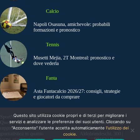
Calcio
Napoli Osasuna, amichevole: probabili
formazioni e pronostico
Tennis
Musetti Mejia, 2T Montreal: pronostico e
dove vederla
Fanta
Asta Fantacalcio 2026/27: consigli, strategie
e giocatori da comprare
Questo sito utilizza cookie propri e di terzi per migliorare i
SportNews.BetFlag -
Copyright © 2025
servizi e analizzare le preferenze dei suoi utenti. Cliccando su
Questo sito non
SportNews BetFlag
"Acconsento" l'utente accetta automaticamente
l'utilizzo dei
rappresenta una testata
Sede Legale: Via degli
giornalistica in quanto
Aldobrandeschi, 300 |
cookie.
viene aggiornato senza
00163 | Roma