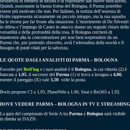
desiderosi di mettersi in mostra e di rispondere alle nuove indicazioni.
Quindi, nonostante la buona forma del Bologna, il Parma potrebbe
essere più motivato che mai. Per Italiano, la notizia dell’assenza di
Holm rappresenta sicuramente un piccolo intoppo, ma la sua squadra
ha le risorse per far fronte alla situazione. L’inserimento di De Silvestri
in difesa e l’impiego di Castro in attacco danno un segnale chiaro della
versatilità e della profondità della rosa. Il Bologna cercherà di
mantenere alta la concentrazione per non farsi sorprendere da un
Parma che, pur partendo sfavorito, avrà l’adrenalina della novità e il
bisogno di punti vitali per la salvezza.
LE QUOTE DAGLI ANALISTI DI PARMA – BOLOGNA
Favorito per
BetFlag
e i suoi analisti è il
Bologna
, la cui vittoria (2) è
bancata a
1,95
, il successo del
Parma
(1) si trova a lavagna a
4,00
,
mentre il pareggio (X) vale
3,50
volte la posta.
Bwin propone l’2 a 1,95, PlanetWin a 1,90, Snai e Bet365 a 1,92.
DOVE VEDERE PARMA – BOLOGNA IN TV E STREAMING
La gara del campionato di Serie A tra
Parma
e
Bologna
sarà visibile
in diretta su DAZN.