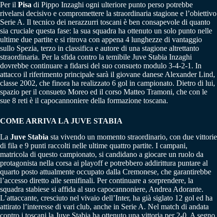
Per il
Pisa
di Pippo Inzaghi ogni ulteriore punto perso potrebbe
rivelarsi decisivo e compromettere la straordinaria stagione e l’obiettivo
Serie A. Il tecnico dei nerazzurri toscani è ben consapevole di quanto
sia cruciale questa fase: la sua squadra ha ottenuto un solo punto nelle
ultime due partite e si ritrova con appena 4 lunghezze di vantaggio
sullo Spezia, terzo in classifica e autore di una stagione altrettanto
straordinaria. Per la sfida contro la temibile Juve Stabia Inzaghi
dovrebbe continuare a fidarsi del suo consueto modulo 3-4-2-1. In
attacco il riferimento principale sarà il giovane danese Alexander Lind,
classe 2002, che finora ha realizzato 6 gol in campionato. Dietro di lui,
spazio per il consueto Moreo ed il corso Matteo Tramoni, che con le
sue 8 reti è il capocannoniere della formazione toscana.
COME ARRIVA LA JUVE STABIA
La
Juve Stabia
sta vivendo un momento straordinario, con due vittorie
di fila e 9 punti raccolti nelle ultime quattro partite. I campani,
matricola di questo campionato, si candidano a giocare un ruolo da
protagonista nella corsa ai playoff e potrebbero addirittura puntare al
quarto posto attualmente occupato dalla Cremonese, che garantirebbe
l’accesso diretto alle semifinali. Per continuare a sorprendere, la
squadra stabiese si affida al suo capocannoniere, Andrea Adorante.
L’attaccante, cresciuto nel vivaio dell’Inter, ha già siglato 12 gol ed ha
attirato l’interesse di vari club, anche in Serie A. Nel match di andata
contro i toscani la Juve Stabia ha ottenuto una vittoria per 2-0. A segno