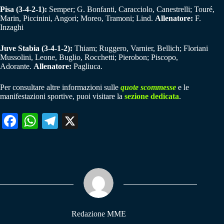
Pisa (3-4-2-1):
Semper; G. Bonfanti, Caracciolo, Canestrelli; Touré,
Marin, Piccinini, Angori; Moreo, Tramoni; Lind.
Allenatore:
F.
Inzaghi
Juve Stabia (3-4-1-2):
Thiam; Ruggero, Varnier, Bellich; Floriani
Mussolini, Leone, Buglio, Rocchetti; Pierobon; Piscopo,
Adorante.
Allenatore:
Pagliuca.
Per consultare altre informazioni sulle
quote scommesse
e le
manifestazioni sportive, puoi visitare la
sezione dedicata
.
Fa
W
Te
X
ce
ha
le
bo
ts
gr
ok
A
a
pp
m
Redazione MME