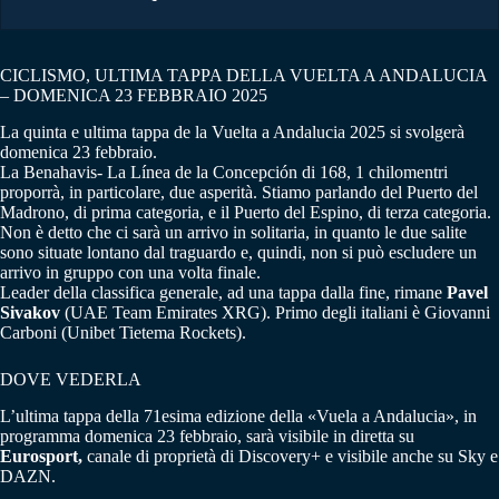
CICLISMO, ULTIMA TAPPA DELLA VUELTA A ANDALUCIA
– DOMENICA 23 FEBBRAIO 2025
La quinta e ultima tappa de la Vuelta a Andalucia 2025 si svolgerà
domenica 23 febbraio.
La Benahavis- La Línea de la Concepción di 168, 1 chilomentri
proporrà, in particolare, due asperità. Stiamo parlando del Puerto del
Madrono, di prima categoria, e il Puerto del Espino, di terza categoria.
Non è detto che ci sarà un arrivo in solitaria, in quanto le due salite
sono situate lontano dal traguardo e, quindi, non si può escludere un
arrivo in gruppo con una volta finale.
Leader della classifica generale, ad una tappa dalla fine, rimane
Pavel
Sivakov
(UAE Team Emirates XRG). Primo degli italiani è Giovanni
Carboni (Unibet Tietema Rockets).
DOVE VEDERLA
L’ultima tappa della 71esima edizione della «Vuela a Andalucia», in
programma domenica 23 febbraio, sarà visibile in diretta su
Eurosport,
canale di proprietà di Discovery+ e visibile anche su Sky e
DAZN.