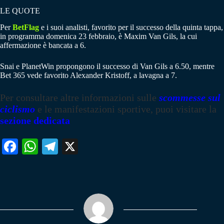
LE QUOTE
Per
BetFlag
e i suoi analisti, favorito per il successo della quinta tappa,
in programma domenica 23 febbraio, è Maxim Van Gils, la cui
affermazione è bancata a 6.
Snai e PlanetWin propongono il successo di Van Gils a 6.50, mentre
Bet 365 vede favorito Alexander Kristoff, a lavagna a 7.
Per consultare altre informazioni sulle
scommesse sul
ciclismo
e le manifestazioni sportive, puoi visitare la
sezione dedicata
Fa
W
Te
X
ce
ha
le
bo
ts
gr
ok
A
a
pp
m