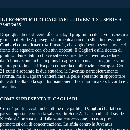
IL PRONOSTICO DI CAGLIARI – JUVENTUS – SERIE A
23/02/2025
Dopo gli anticipi di venerdì e sabato, il programma della ventiseiesima
giornata di Serie A proseguirà domenica con una sfida interessante:
Cagliari
contro
Juventus
. Il match, che si giocherà in serata, mette di
fronte due squadre con obiettivi opposti. Il Cagliari è alla ricerca di
punti fondamentali in chiave salvezza, mentre la Juventus, reduce
dall’eliminazione in Champions League, è chiamata a reagire e salire al
quarto posto in classifica per centrare la qualificazione europea. Con
21 punti a separare le due squadre, la Juventus parte sicuramente
favorita, ma il Cagliari venderà cara la pelle, sperando di approfittare
delle difficoltà della squadra bianconera. Per i bookmakers favorita è la
Juventus.
COME SI PRESENTA IL CAGLIARI
Con i 4 punti raccolti nelle ultime due partite, il
Cagliari
ha fatto un
passo importante verso la salvezza in Serie A. La squadra di Davide
Nicola si è portata a +4 dalla zona retrocessione, ma non può
permettersi cali di concentrazione. La sfida contro la Juventus
rappresenta un’altra occasione fondamentale per consolidare la propria