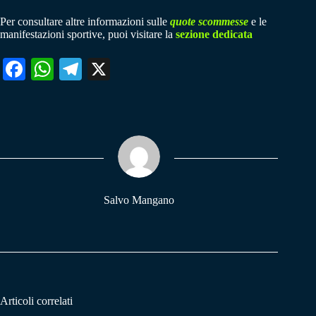
Per consultare altre informazioni sulle
quote scommesse
e le
manifestazioni sportive, puoi visitare la
sezione dedicata
Fa
W
Te
X
ce
ha
le
bo
ts
gr
ok
A
a
pp
m
Salvo Mangano
Articoli correlati