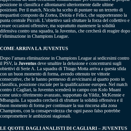
posizione in classifica e allontanarsi ulteriormente dalle ultime
posizioni. Per il match, Nicola ha scelto di puntare su un terzetto di
trequartisti composto da Zortea, Deiola e Felici, che supporteranno la
punta centrale Piccoli. L’obiettivo sarà sfruttare la forza del collettivo e
creare occasioni offensive, ma soprattutto mantenere la solidità
difensiva contro una squadra, la Juventus, che cercherà di reagire dopo
l’eliminazione in Champions League.
COME ARRIVA LA JUVENTUS
Dopo l’amara eliminazione in Champions League ai sedicesimi contro
il PSV, la
Juventus
deve smaltire la delusione e concentrarsi sugli
obiettivi di Serie A. La squadra di Thiago Motta arriva a questa sfida
con un buon momento di forma, avendo ottenuto tre vittorie
consecutive, che le hanno permesso di avvicinarsi al quarto posto in
classifica, posizione cruciale per la qualificazione europea. Nel match
contro il Cagliari, la Juventus scenderà in campo con Kolo Muani
come unico riferimento avanzato, supportato da Yildiz, McKennie e
Mbangula. La squadra cercherà di sfruttare la solidità offensiva e il
buon momento di forma per continuare la sua rincorsa alla zona
Champions, con la consapevolezza che ogni passo falso potrebbe
compromettere le ambizioni stagionali.
LE QUOTE DAGLI ANALISTI DI CAGLIARI – JUVENTUS