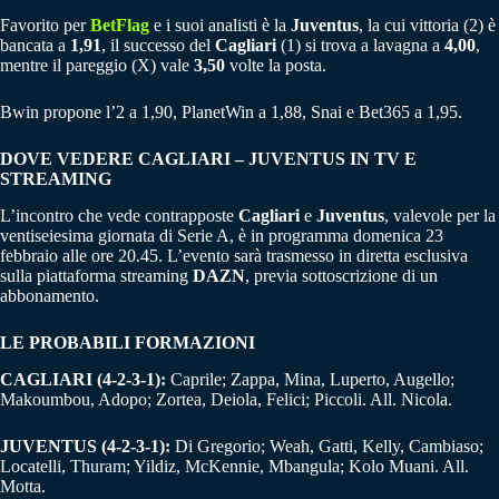
Favorito per
BetFlag
e i suoi analisti è la
Juventus
, la cui vittoria (2) è
bancata a
1,91
, il successo del
Cagliari
(1) si trova a lavagna a
4,00
,
mentre il pareggio (X) vale
3,50
volte la posta.
Bwin propone l’2 a 1,90, PlanetWin a 1,88, Snai e Bet365 a 1,95.
DOVE VEDERE CAGLIARI – JUVENTUS IN TV E
STREAMING
L’incontro che vede contrapposte
Cagliari
e
Juventus
, valevole per la
ventiseiesima giornata di Serie A, è in programma domenica 23
febbraio alle ore 20.45. L’evento sarà trasmesso in diretta esclusiva
sulla piattaforma streaming
DAZN
, previa sottoscrizione di un
abbonamento.
LE PROBABILI FORMAZIONI
CAGLIARI (4-2-3-1):
Caprile; Zappa, Mina, Luperto, Augello;
Makoumbou, Adopo; Zortea, Deiola, Felici; Piccoli. All. Nicola.
JUVENTUS (4-2-3-1):
Di Gregorio; Weah, Gatti, Kelly, Cambiaso;
Locatelli, Thuram; Yildiz, McKennie, Mbangula; Kolo Muani. All.
Motta.