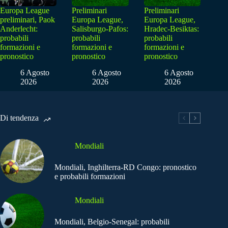
Europa League
Preliminari
Preliminari
preliminari, Paok
Europa League,
Europa League,
Anderlecht:
Salisburgo-Pafos:
Hradec-Besiktas:
probabili
probabili
probabili
formazioni e
formazioni e
formazioni e
pronostico
pronostico
pronostico
6 Agosto
6 Agosto
6 Agosto
2026
2026
2026
Di tendenza
Mondiali
Mondiali, Inghilterra-RD Congo: pronostico
e probabili formazioni
Mondiali
Mondiali, Belgio-Senegal: probabili