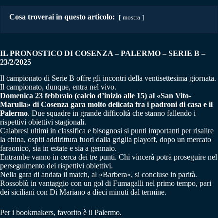
Cosa troverai in questo articolo:
mostra
IL PRONOSTICO DI COSENZA – PALERMO – SERIE B –
23/2/2025
Il campionato di Serie B offre gli incontri della ventisettesima giornata.
Il campionato, dunque, entra nel vivo.
Domenica 23 febbraio (calcio d’inizio alle 15) al «San Vito-
Marulla» di Cosenza gara molto delicata fra i padroni di casa e il
Palermo
. Due squadre in grande difficoltà che stanno fallendo i
rispettivi obiettivi stagionali.
Calabresi ultimi in classifica e bisognosi si punti importanti per risalire
la china, ospiti addirittura fuori dalla griglia playoff, dopo un mercato
faraonico, sia in estate e sia a gennaio.
Entrambe vanno in cerca dei tre punti. Chi vincerà potrà proseguire nel
perseguimento dei rispettivi obiettivi.
Nella gara di andata il match, al «Barbera», si concluse in parità.
Rossoblù in vantaggio con un gol di Fumagalli nel primo tempo, pari
dei siciliani con Di Mariano a dieci minuti dal termine.
Per i bookmakers, favorito è il Palermo.