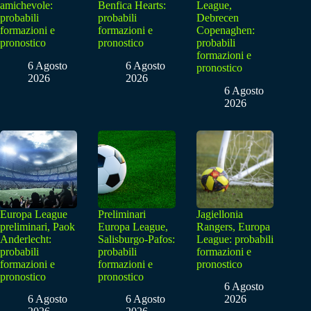
amichevole:
Benfica Hearts:
League,
probabili
probabili
Debrecen
formazioni e
formazioni e
Copenaghen:
pronostico
pronostico
probabili
formazioni e
6 Agosto
6 Agosto
pronostico
2026
2026
6 Agosto
2026
Europa League
Preliminari
Jagiellonia
preliminari, Paok
Europa League,
Rangers, Europa
Anderlecht:
Salisburgo-Pafos:
League: probabili
probabili
probabili
formazioni e
formazioni e
formazioni e
pronostico
pronostico
pronostico
6 Agosto
6 Agosto
6 Agosto
2026