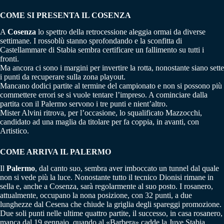
COME SI PRESENTA IL COSENZA
A
Cosenza
lo spettro della retrocessione aleggia ormai da diverse
settimane. I rossoblù stanno sprofondando e la sconfitta di
Castellammare di Stabia sembra certificare un fallimento su tutti i
fronti.
Ma ancora ci sono i margini per invertire la rotta, nonostante siano sette
i punti da recuperare sulla zona playout.
Mancano dodici partite al termine del campionato e non si possono più
commettere errori se si vuole tentare l’impreso. A cominciare dalla
partita con il Palermo servono i tre punti e nient’altro.
Mister Alvini ritrova, per l’occasione, lo squalificato Mazzocchi,
candidato ad una maglia da titolare per fa coppia, in avanti, con
Artistico.
COME ARRIVA IL PALERMO
Il
Palermo
, dal canto suo, sembra aver imboccato un tunnel dal quale
non si vede più la luce. Nonostante tutto il tecnico Dionisi rimane in
sella e, anche a Cosenza, sarà regolarmente al suo posto. I rosanero,
attualmente, occupano la nona posizione, con 32 punti, a due
lunghezze dal Cesena che chiude la griglia degli spareggi promozione.
Due soli punti nelle ultime quattro partite, il successo, in casa rosanero,
manca dal 19 gennaio, quando al «Barbera» cadde la Juve Stabia.