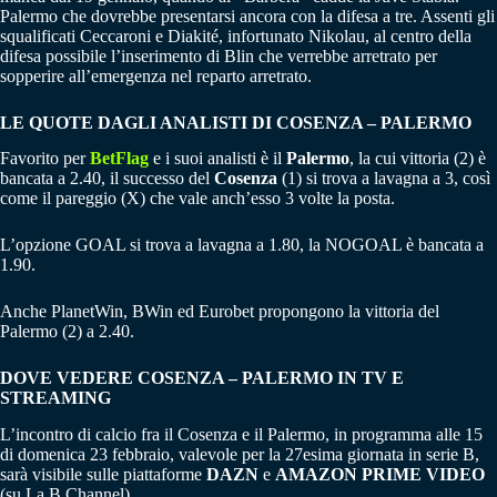
Palermo che dovrebbe presentarsi ancora con la difesa a tre. Assenti gli
squalificati Ceccaroni e Diakité, infortunato Nikolau, al centro della
difesa possibile l’inserimento di Blin che verrebbe arretrato per
sopperire all’emergenza nel reparto arretrato.
LE QUOTE DAGLI ANALISTI DI COSENZA – PALERMO
Favorito per
BetFlag
e i suoi analisti è il
Palermo
, la cui vittoria (2) è
bancata a 2.40, il successo del
Cosenza
(1) si trova a lavagna a 3, così
come il pareggio (X) che vale anch’esso 3 volte la posta.
L’opzione GOAL si trova a lavagna a 1.80, la NOGOAL è bancata a
1.90.
Anche PlanetWin, BWin ed Eurobet propongono la vittoria del
Palermo (2) a 2.40.
DOVE VEDERE COSENZA – PALERMO IN TV E
STREAMING
L’incontro di calcio fra il Cosenza e il Palermo, in programma alle 15
di domenica 23 febbraio, valevole per la 27esima giornata in serie B,
sarà visibile sulle piattaforme
DAZN
e
AMAZON PRIME VIDEO
(su La B Channel).