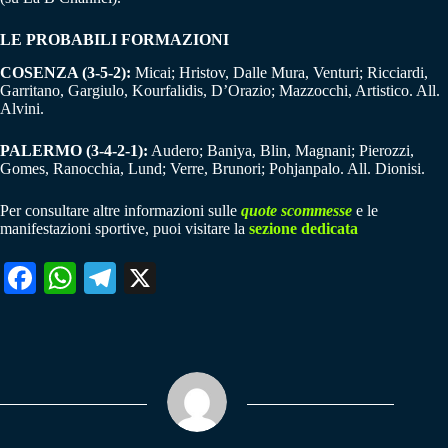
LE PROBABILI FORMAZIONI
COSENZA (3-5-2):
Micai; Hristov, Dalle Mura, Venturi; Ricciardi,
Garritano, Gargiulo, Kourfalidis, D’Orazio; Mazzocchi, Artistico. All.
Alvini.
PALERMO (3-4-2-1):
Audero; Baniya, Blin, Magnani; Pierozzi,
Gomes, Ranocchia, Lund; Verre, Brunori; Pohjanpalo. All. Dionisi.
Per consultare altre informazioni sulle
quote scommesse
e le
manifestazioni sportive, puoi visitare la
sezione dedicata
Fa
W
Te
X
ce
ha
le
bo
ts
gr
ok
A
a
pp
m