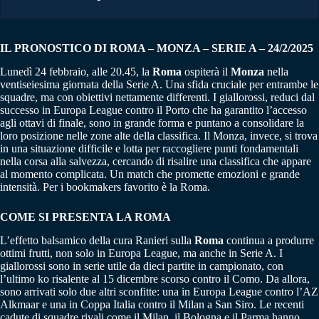
IL PRONOSTICO DI ROMA – MONZA – SERIE A – 24/2/2025
Lunedì 24 febbraio, alle 20.45, la
Roma
ospiterà il
Monza
nella
ventiseiesima giornata della Serie A. Una sfida cruciale per entrambe le
squadre, ma con obiettivi nettamente differenti. I giallorossi, reduci dal
successo in Europa League contro il Porto che ha garantito l’accesso
agli ottavi di finale, sono in grande forma e puntano a consolidare la
loro posizione nelle zone alte della classifica. Il Monza, invece, si trova
in una situazione difficile e lotta per raccogliere punti fondamentali
nella corsa alla salvezza, cercando di risalire una classifica che appare
al momento complicata. Un match che promette emozioni e grande
intensità. Per i bookmakers favorito è la Roma.
COME SI PRESENTA LA ROMA
L’effetto balsamico della cura Ranieri sulla
Roma
continua a produrre
ottimi frutti, non solo in Europa League, ma anche in Serie A. I
giallorossi sono in serie utile da dieci partite in campionato, con
l’ultimo ko risalente al 15 dicembre scorso contro il Como. Da allora,
sono arrivati solo due altri sconfitte: una in Europa League contro l’AZ
Alkmaar e una in Coppa Italia contro il Milan a San Siro. Le recenti
cadute di squadre rivali come il Milan, il Bologna e il Parma hanno