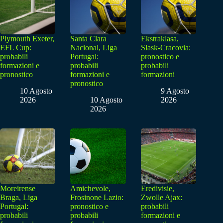
Plymouth Exeter,
Santa Clara
Ekstraklasa,
EFL Cup:
Nacional, Liga
Slask-Cracovia:
probabili
Portugal:
pronostico e
formazioni e
probabili
probabili
pronostico
formazioni e
formazioni
pronostico
10 Agosto
9 Agosto
2026
10 Agosto
2026
2026
Moreirense
Amichevole,
Eredivisie,
Braga, Liga
Frosinone Lazio:
Zwolle Ajax:
Portugal:
pronostico e
probabili
probabili
probabili
formazioni e