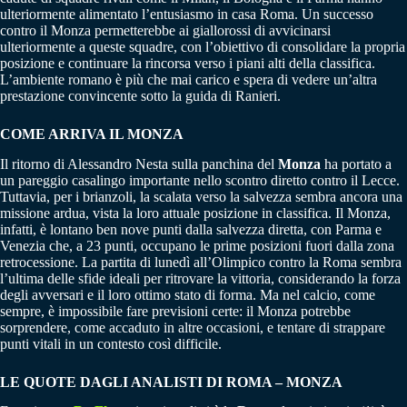
ulteriormente alimentato l’entusiasmo in casa Roma. Un successo
contro il Monza permetterebbe ai giallorossi di avvicinarsi
ulteriormente a queste squadre, con l’obiettivo di consolidare la propria
posizione e continuare la rincorsa verso i piani alti della classifica.
L’ambiente romano è più che mai carico e spera di vedere un’altra
prestazione convincente sotto la guida di Ranieri.
COME ARRIVA IL MONZA
Il ritorno di Alessandro Nesta sulla panchina del
Monza
ha portato a
un pareggio casalingo importante nello scontro diretto contro il Lecce.
Tuttavia, per i brianzoli, la scalata verso la salvezza sembra ancora una
missione ardua, vista la loro attuale posizione in classifica. Il Monza,
infatti, è lontano ben nove punti dalla salvezza diretta, con Parma e
Venezia che, a 23 punti, occupano le prime posizioni fuori dalla zona
retrocessione. La partita di lunedì all’Olimpico contro la Roma sembra
l’ultima delle sfide ideali per ritrovare la vittoria, considerando la forza
degli avversari e il loro ottimo stato di forma. Ma nel calcio, come
sempre, è impossibile fare previsioni certe: il Monza potrebbe
sorprendere, come accaduto in altre occasioni, e tentare di strappare
punti vitali in un contesto così difficile.
LE QUOTE DAGLI ANALISTI DI ROMA – MONZA