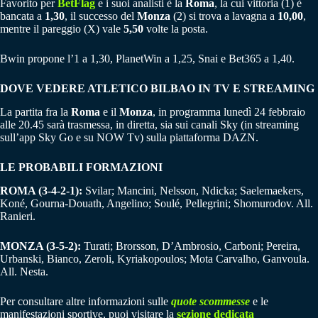
Favorito per
BetFlag
e i suoi analisti è la
Roma
, la cui vittoria (1) è
bancata a
1,30
, il successo del
Monza
(2) si trova a lavagna a
10,00
,
mentre il pareggio (X) vale
5,50
volte la posta.
Bwin propone l’1 a 1,30, PlanetWin a 1,25, Snai e Bet365 a 1,40.
DOVE VEDERE ATLETICO BILBAO IN TV E STREAMING
La partita fra la
Roma
e il
Monza
, in programma lunedì 24 febbraio
alle 20.45 sarà trasmessa, in diretta, sia sui canali Sky (in streaming
sull’app Sky Go e su NOW Tv) sulla piattaforma DAZN.
LE PROBABILI FORMAZIONI
ROMA (3-4-2-1):
Svilar; Mancini, Nelsson, Ndicka; Saelemaekers,
Koné, Gourna-Douath, Angelino; Soulé, Pellegrini; Shomurodov. All.
Ranieri.
MONZA (3-5-2):
Turati; Brorsson, D’Ambrosio, Carboni; Pereira,
Urbanski, Bianco, Zeroli, Kyriakopoulos; Mota Carvalho, Ganvoula.
All. Nesta.
Per consultare altre informazioni sulle
quote scommesse
e le
manifestazioni sportive, puoi visitare la
sezione dedicata