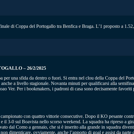
 finale di Coppa del Portogallo tra Benfica e Braga. L’1 proposto a 1.52, 
OGALLO – 26/2/2025
 per una sfida da dentro o fuori. Si entra nel clou della Coppa del Porto
o anche a livello stagionale. Novanta minuti per qualificarsi alla semif
 Joao Ver. Per i bookmakers, i padroni di casa sono decisamente favoriti p
in campionato con quattro vittorie consecutive. Dopo il KO pesante contro
 e il 3-0 sul Boavista nello scorso weekend. La squadra ha ripreso a gira
ato dal Como a gennaio, che si è inserito alla grande in squadra diventa
dimenticare, ovviamente, anche l’apporto di goal e assist da parte di 