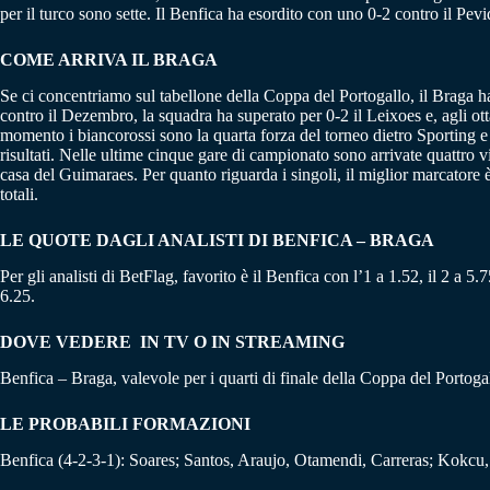
per il turco sono sette. Il Benfica ha esordito con uno 0-2 contro il Pevid
COME ARRIVA IL BRAGA
Se ci concentriamo sul tabellone della Coppa del Portogallo, il Braga ha c
contro il Dezembro, la squadra ha superato per 0-2 il Leixoes e, agli ot
momento i biancorossi sono la quarta forza del torneo dietro Sporting e 
risultati. Nelle ultime cinque gare di campionato sono arrivate quattro 
casa del Guimaraes. Per quanto riguarda i singoli, il miglior marcatore 
totali.
LE QUOTE DAGLI ANALISTI DI BENFICA – BRAGA
Per gli analisti di BetFlag, favorito è il Benfica con l’1 a 1.52, il 2 a 
6.25.
DOVE VEDERE IN TV O IN STREAMING
Benfica – Braga, valevole per i quarti di finale della Coppa del Portog
LE PROBABILI FORMAZIONI
Benfica (4-2-3-1): Soares; Santos, Araujo, Otamendi, Carreras; Kokcu