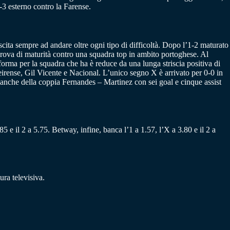
1-3 esterno contro la Farense.
uscita sempre ad andare oltre ogni tipo di difficoltà. Dopo l’1-2 maturato
 prova di maturità contro una squadra top in ambito portoghese. Al
forma per la squadra che ha è reduce da una lunga striscia positiva di
eirense, Gil Vicente e Nacional. L’unico segno X è arrivato per 0-0 in
o anche della coppia Fernandes – Martinez con sei goal e cinque assist
85 e il 2 a 5.75. Betway, infine, banca l’1 a 1.57, l’X a 3.80 e il 2 a
ra televisiva.