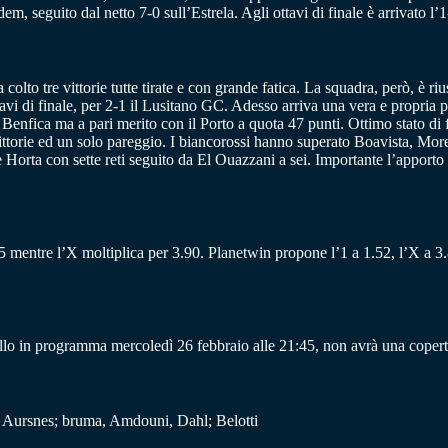
em, seguito dal netto 7-0 sull’Estrela. Agli ottavi di finale è arrivato l’
olto tre vittorie tutte tirate e con grande fatica. La squadra, però, è ri
tavi di finale, per 2-1 il Lusitano GC. Adesso arriva una vera e propria
Benfica ma a pari merito con il Porto a quota 47 punti. Ottimo stato di 
vittorie ed un solo pareggio. I biancorossi hanno superato Boavista, Mor
è Horta con sette reti seguito da El Ouazzani a sei. Importante l’apport
5.75 mentre l’X moltiplica per 3.90. Planetwin propone l’1 a 1.52, l’X a 3.
allo in programma mercoledì 26 febbraio alle 21:45, non avrà una copertu
, Aursnes; bruma, Amdouni, Dahl; Belotti