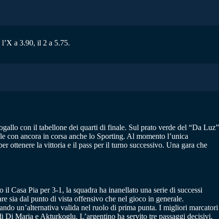
l’X a 3.90, il 2 a 5.75.
gallo con il tabellone dei quarti di finale. Sul prato verde del “Da Luz”
inale con ancora in corsa anche lo Sporting. Al momento l’unica
er ottenere la vittoria e il pass per il turno successivo. Una gara che
 il Casa Pia per 3-1, la squadra ha inanellato una serie di successi
re sia dal punto di vista offensivo che nel gioco in generale.
ndo un’alternativa valida nel ruolo di prima punta. I migliori marcatori
Di Maria e Akturkoglu. L’argentino ha servito tre passaggi decisivi,