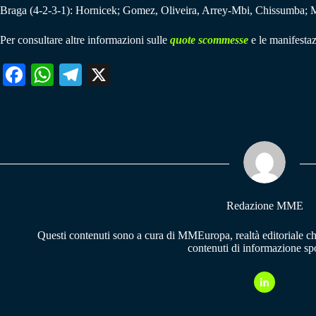
Braga (4-2-3-1): Hornicek; Gomez, Oliveira, Arrey-Mbi, Chissumba; 
Per consultare altre informazioni sulle
quote scommesse
e le manifestaz
Fa
W
Te
X
ce
ha
le
bo
ts
gr
ok
A
a
pp
m
Redazione MME
Questi contenuti sono a cura di MMEuropa, realtà editoriale c
contenuti di informazione spo