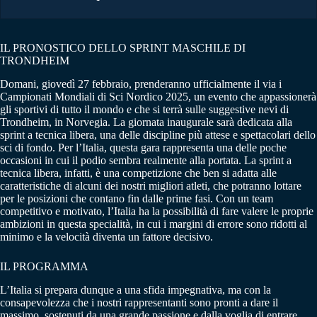
IL PRONOSTICO DELLO SPRINT MASCHILE DI
TRONDHEIM
Domani, giovedì 27 febbraio, prenderanno ufficialmente il via i
Campionati Mondiali di Sci Nordico 2025, un evento che appassionerà
gli sportivi di tutto il mondo e che si terrà sulle suggestive nevi di
Trondheim, in Norvegia. La giornata inaugurale sarà dedicata alla
sprint a tecnica libera, una delle discipline più attese e spettacolari dello
sci di fondo. Per l’Italia, questa gara rappresenta una delle poche
occasioni in cui il podio sembra realmente alla portata. La sprint a
tecnica libera, infatti, è una competizione che ben si adatta alle
caratteristiche di alcuni dei nostri migliori atleti, che potranno lottare
per le posizioni che contano fin dalle prime fasi. Con un team
competitivo e motivato, l’Italia ha la possibilità di fare valere le proprie
ambizioni in questa specialità, in cui i margini di errore sono ridotti al
minimo e la velocità diventa un fattore decisivo.
IL PROGRAMMA
L’Italia si prepara dunque a una sfida impegnativa, ma con la
consapevolezza che i nostri rappresentanti sono pronti a dare il
massimo, sostenuti da una grande passione e dalla voglia di entrare