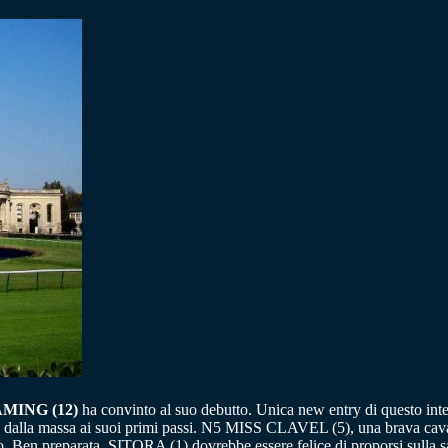
MING (12)
ha convinto al suo debutto. Unica new entry di questo i
nta dalla massa ai suoi primi passi. N5 MISS CLAVEL (5), una brava cava
so. Ben preparata, SITORA (1) dovrebbe essere felice di proporsi sulla sa