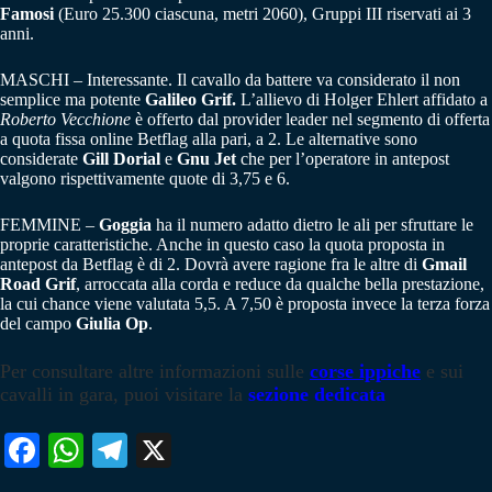
Famosi
(Euro 25.300 ciascuna, metri 2060), Gruppi III riservati ai 3
anni.
MASCHI – Interessante. Il cavallo da battere va considerato il non
semplice ma potente
Galileo Grif.
L’allievo di Holger Ehlert affidato a
Roberto Vecchione
è offerto dal provider leader nel segmento di offerta
a quota fissa online Betflag alla pari, a 2. Le alternative sono
considerate
Gill Dorial
e
Gnu Jet
che per l’operatore in antepost
valgono rispettivamente quote di 3,75 e 6.
FEMMINE –
Goggia
ha il numero adatto dietro le ali per sfruttare le
proprie caratteristiche. Anche in questo caso la quota proposta in
antepost da Betflag è di 2. Dovrà avere ragione fra le altre di
Gmail
Road Grif
, arroccata alla corda e reduce da qualche bella prestazione,
la cui chance viene valutata 5,5. A 7,50 è proposta invece la terza forza
del campo
Giulia Op
.
Per consultare altre informazioni sulle
corse ippiche
e sui
cavalli in gara, puoi visitare la
sezione dedicata
Fa
W
Te
X
ce
ha
le