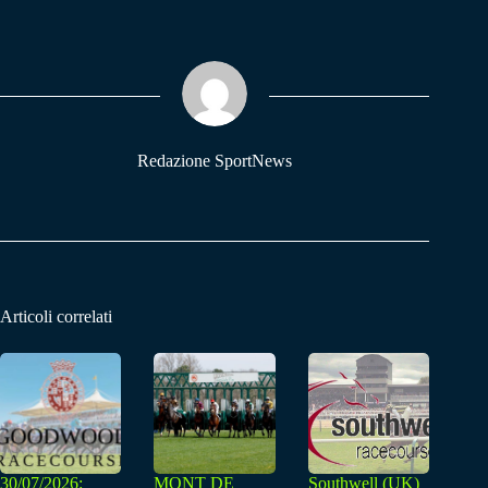
bo
ts
gr
ok
A
a
pp
m
Redazione SportNews
Articoli correlati
30/07/2026:
MONT DE
Southwell (UK)