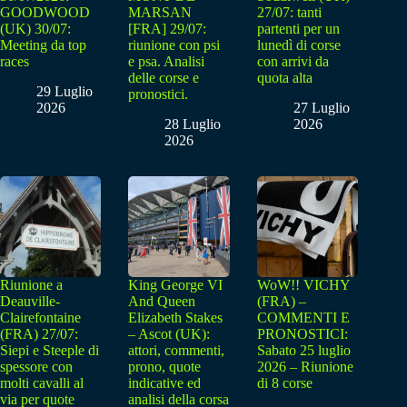
GOODWOOD
MARSAN
27/07: tanti
(UK) 30/07:
[FRA] 29/07:
partenti per un
Meeting da top
riunione con psi
lunedì di corse
races
e psa. Analisi
con arrivi da
delle corse e
quota alta
29 Luglio
pronostici.
2026
27 Luglio
28 Luglio
2026
2026
Riunione a
King George VI
WoW!! VICHY
Deauville-
And Queen
(FRA) –
Clairefontaine
Elizabeth Stakes
COMMENTI E
(FRA) 27/07:
– Ascot (UK):
PRONOSTICI:
Siepi e Steeple di
attori, commenti,
Sabato 25 luglio
spessore con
prono, quote
2026 – Riunione
molti cavalli al
indicative ed
di 8 corse
via per quote
analisi della corsa