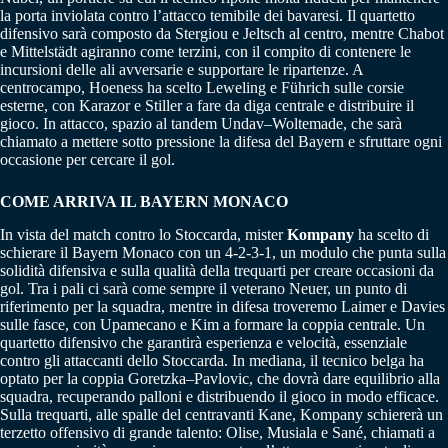
la porta inviolata contro l’attacco temibile dei bavaresi. Il quartetto
difensivo sarà composto da Stergiou e Jeltsch al centro, mentre Chabot
e Mittelstädt agiranno come terzini, con il compito di contenere le
incursioni delle ali avversarie e supportare le ripartenze. A
centrocampo, Hoeness ha scelto Leweling e Führich sulle corsie
esterne, con Karazor e Stiller a fare da diga centrale e distribuire il
gioco. In attacco, spazio al tandem Undav–Woltemade, che sarà
chiamato a mettere sotto pressione la difesa del Bayern e sfruttare ogni
occasione per cercare il gol.
COME ARRIVA IL BAYERN MONACO
In vista del match contro lo Stoccarda, mister
Kompany
ha scelto di
schierare il Bayern Monaco con un 4-2-3-1, un modulo che punta sulla
solidità difensiva e sulla qualità della trequarti per creare occasioni da
gol. Tra i pali ci sarà come sempre il veterano Neuer, un punto di
riferimento per la squadra, mentre in difesa troveremo Laimer e Davies
sulle fasce, con Upamecano e Kim a formare la coppia centrale. Un
quartetto difensivo che garantirà esperienza e velocità, essenziale
contro gli attaccanti dello Stoccarda. In mediana, il tecnico belga ha
optato per la coppia Goretzka–Pavlovic, che dovrà dare equilibrio alla
squadra, recuperando palloni e distribuendo il gioco in modo efficace.
Sulla trequarti, alle spalle del centravanti Kane, Kompany schiererà un
terzetto offensivo di grande talento: Olise, Musiala e Sané, chiamati a