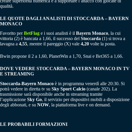
creare superiorità numerica e a supportare l’attacco con giocate di
qualità.
LE QUOTE DAGLI ANALISTI DI STOCCARDA – BAYERN
MONACO
Favorito per
BetFlag
e i suoi analisti è il
Bayern
Monaco
, la cui
vittoria (2) è bancata a 1,66, il successo del
Stoccarda
(1) si trova a
lavagna a
4,55
, mentre il pareggio (X) vale
4,20
volte la posta.
Bwin propone il 2 a 1,60, PlanetWin a 1,70, Snai e Bet365 a 1,66.
DOVE VEDERE STOCCARDA – BAYERN MONACO IN TV
E STREAMING
Stoccarda-Bayern Monaco
è in programma venerdì alle 20:30. Si
potrà vedere in diretta tv su
Sky Sport Calcio
(canale 202). La
trasmissione sarà disponibile anche in streaming tramite
l’applicazione
Sky Go
, il servizio per dispositivi mobili a disposizione
degli abbonati, e su
NOW
, la piattaforma live e on demand.
LE PROBABILI FORMAZIONI