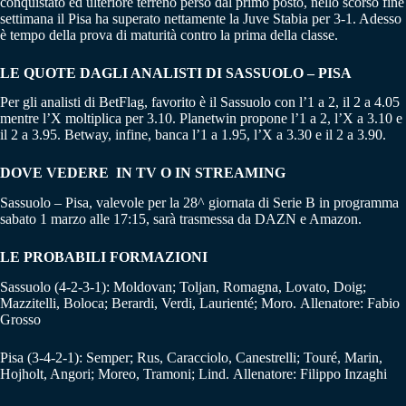
conquistato ed ulteriore terreno perso dal primo posto, nello scorso fine
settimana il Pisa ha superato nettamente la Juve Stabia per 3-1. Adesso
è tempo della prova di maturità contro la prima della classe.
LE QUOTE DAGLI ANALISTI DI SASSUOLO – PISA
Per gli analisti di BetFlag, favorito è il Sassuolo con l’1 a 2, il 2 a 4.05
mentre l’X moltiplica per 3.10. Planetwin propone l’1 a 2, l’X a 3.10 e
il 2 a 3.95. Betway, infine, banca l’1 a 1.95, l’X a 3.30 e il 2 a 3.90.
DOVE VEDERE IN TV O IN STREAMING
Sassuolo – Pisa, valevole per la 28^ giornata di Serie B in programma
sabato 1 marzo alle 17:15, sarà trasmessa da DAZN e Amazon.
LE PROBABILI FORMAZIONI
Sassuolo (4-2-3-1): Moldovan; Toljan, Romagna, Lovato, Doig;
Mazzitelli, Boloca; Berardi, Verdi, Laurienté; Moro. Allenatore: Fabio
Grosso
Pisa (3-4-2-1): Semper; Rus, Caracciolo, Canestrelli; Touré, Marin,
Hojholt, Angori; Moreo, Tramoni; Lind. Allenatore: Filippo Inzaghi