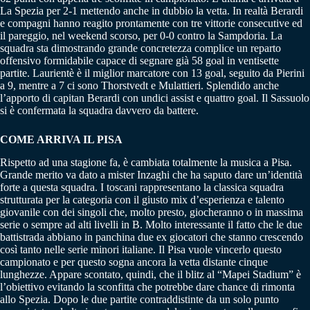
La Spezia per 2-1 mettendo anche in dubbio la vetta. In realtà Berardi
e compagni hanno reagito prontamente con tre vittorie consecutive ed
il pareggio, nel weekend scorso, per 0-0 contro la Sampdoria. La
squadra sta dimostrando grande concretezza complice un reparto
offensivo formidabile capace di segnare già 58 goal in ventisette
partite. Laurientè è il miglior marcatore con 13 goal, seguito da Pierini
a 9, mentre a 7 ci sono Thorstvedt e Mulattieri. Splendido anche
l’apporto di capitan Berardi con undici assist e quattro goal. Il Sassuolo
si è confermata la squadra davvero da battere.
COME ARRIVA IL PISA
Rispetto ad una stagione fa, è cambiata totalmente la musica a Pisa.
Grande merito va dato a mister Inzaghi che ha saputo dare un’identità
forte a questa squadra. I toscani rappresentano la classica squadra
strutturata per la categoria con il giusto mix d’esperienza e talento
giovanile con dei singoli che, molto presto, giocheranno o in massima
serie o sempre ad alti livelli in B. Molto interessante il fatto che le due
battistrada abbiano in panchina due ex giocatori che stanno crescendo
così tanto nelle serie minori italiane. Il Pisa vuole vincerlo questo
campionato e per questo sogna ancora la vetta distante cinque
lunghezze. Appare scontato, quindi, che il blitz al “Mapei Stadium” è
l’obiettivo evitando la sconfitta che potrebbe dare chance di rimonta
allo Spezia. Dopo le due partite contraddistinte da un solo punto