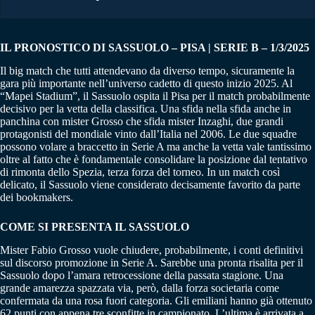
IL PRONOSTICO DI SASSUOLO – PISA | SERIE B – 1/3/2025
Il big match che tutti attendevano da diverso tempo, sicuramente la
gara più importante nell’universo cadetto di questo inizio 2025. Al
“Mapei Stadium”, il Sassuolo ospita il Pisa per il match probabilmente
decisivo per la vetta della classifica. Una sfida nella sfida anche in
panchina con mister Grosso che sfida mister Inzaghi, due grandi
protagonisti del mondiale vinto dall’Italia nel 2006. Le due squadre
possono volare a braccetto in Serie A ma anche la vetta vale tantissimo
oltre al fatto che è fondamentale consolidare la posizione dal tentativo
di rimonta dello Spezia, terza forza del torneo. In un match così
delicato, il Sassuolo viene considerato decisamente favorito da parte
dei bookmakers.
COME SI PRESENTA IL SASSUOLO
Mister Fabio Grosso vuole chiudere, probabilmente, i conti definitivi
sul discorso promozione in Serie A. Sarebbe una pronta risalita per il
Sassuolo dopo l’amara retrocessione della passata stagione. Una
grande amarezza spazzata via, però, dalla forza societaria come
confermata da una rosa fuori categoria. Gli emiliani hanno già ottenuto
62 punti con appena tre sconfitte in campionato. L’ultima è arrivata a