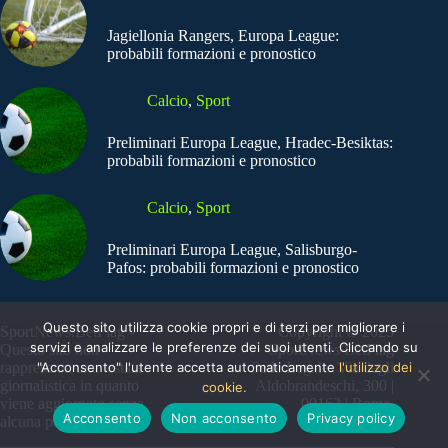
Jagiellonia Rangers, Europa League:
probabili formazioni e pronostico
Calcio
,
Sport
Preliminari Europa League, Hradec-Besiktas:
probabili formazioni e pronostico
Calcio
,
Sport
Preliminari Europa League, Salisburgo-
Pafos: probabili formazioni e pronostico
Questo sito utilizza cookie propri e di terzi per migliorare i
SportNews.BetFlag -
Copyright © 2025
servizi e analizzare le preferenze dei suoi utenti. Cliccando su
Questo sito non
SportNews BetFlag
"Acconsento" l'utente accetta automaticamente
l'utilizzo dei
rappresenta una testata
Sede Legale: Via degli
giornalistica in quanto
Aldobrandeschi, 300 |
cookie.
viene aggiornato senza
00163 | Roma
Acconsento
Non acconsento
Privacy policy
alcuna periodicità