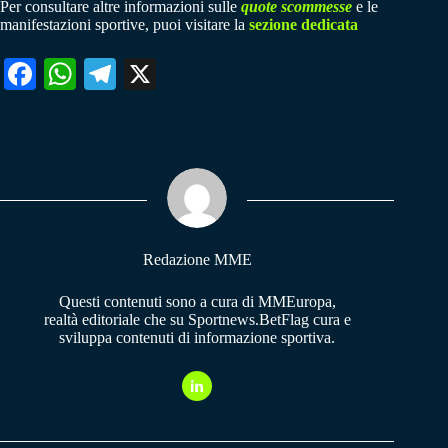
Per consultare altre informazioni sulle
quote scommesse
e le
manifestazioni sportive, puoi visitare la
sezione dedicata
Fa
W
Te
X
ce
ha
le
bo
ts
gr
ok
A
a
pp
m
Redazione MME
Questi contenuti sono a cura di MMEuropa,
realtà editoriale che su Sportnews.BetFlag cura e
sviluppa contenuti di informazione sportiva.