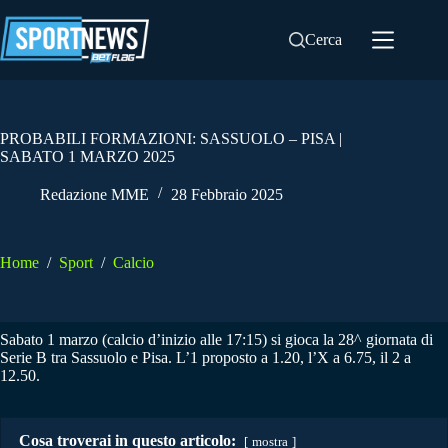
Salta
al
Cerca
contenuto
PROBABILI FORMAZIONI: SASSUOLO – PISA |
SABATO 1 MARZO 2025
Redazione MME
28 Febbraio 2025
Home
/
Sport
/
Calcio
Sabato 1 marzo (calcio d’inizio alle 17:15) si gioca la 28^ giornata di
Serie B tra Sassuolo e Pisa. L’1 proposto a 1.20, l’X a 6.75, il 2 a
12.50.
Cosa troverai in questo articolo:
mostra