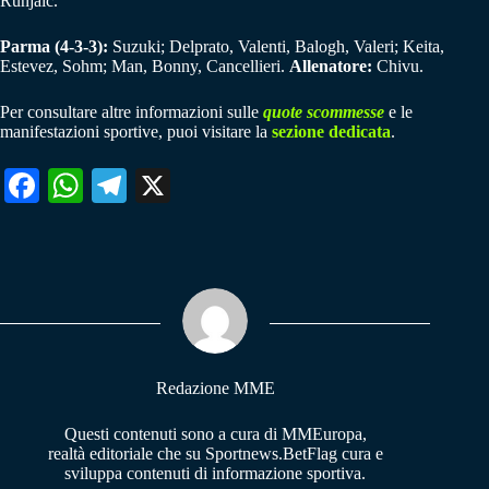
Runjaic.
Parma
(4-3-3):
Suzuki; Delprato, Valenti, Balogh, Valeri; Keita,
Estevez, Sohm; Man, Bonny, Cancellieri.
Allenatore:
Chivu.
Per consultare altre informazioni sulle
quote scommesse
e le
manifestazioni sportive, puoi visitare la
sezione dedicata
.
Fa
W
Te
X
ce
ha
le
bo
ts
gr
ok
A
a
pp
m
Redazione MME
Questi contenuti sono a cura di MMEuropa,
realtà editoriale che su Sportnews.BetFlag cura e
sviluppa contenuti di informazione sportiva.