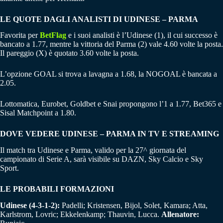
LE QUOTE DAGLI ANALISTI DI UDINESE – PARMA
Favorita per
BetFlag
e i suoi analisti è l’Udinese (1), il cui successo è
bancato a 1.77, mentre la vittoria del Parma (2) vale 4.60 volte la posta.
Il pareggio (X) è quotato 3.60 volte la posta.
L’opzione GOAL si trova a lavagna a 1.68, la NOGOAL è bancata a
2.05.
Lottomatica, Eurobet, Goldbet e Snai propongono l’1 a 1.77, Bet365 e
Sisal Matchpoint a 1.80.
DOVE VEDERE UDINESE – PARMA IN TV E STREAMING
Il match tra Udinese e Parma, valido per la 27^ giornata del
campionato di Serie A, sarà visibile su DAZN, Sky Calcio e Sky
Sport.
LE PROBABILI FORMAZIONI
Udinese
(4-3-1-2):
Padelli; Kristensen, Bijol, Solet, Kamara; Atta,
Karlstrom, Lovric; Ekkelenkamp; Thauvin, Lucca.
Allenatore: