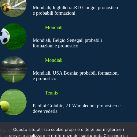
Mondiali, Inghilterra-RD Congo: pronostico
e probabili formazioni
Mondiali
Mondiali, Belgio-Senegal: probabili
formazioni e pronostico
Mondiali
Mondiali, USA Bosnia: probabili formazioni
e pronostico
Tennis
Paolini Golubic, 2T Wimbledon: pronostico e
dove vederla
Questo sito utilizza cookie propri e di terzi per migliorare i
SportNews.BetFlag -
Copyright © 2025
servizi e analizzare le preferenze dei suoi utenti. Cliccando su
Questo sito non
SportNews BetFlag