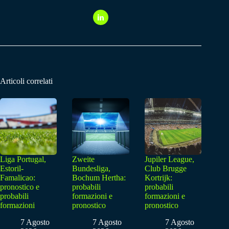
Articoli correlati
Liga Portugal,
Zweite
Jupiler League,
Estoril-
Bundesliga,
Club Brugge
Famalicao:
Bochum Hertha:
Kortrijk:
pronostico e
probabili
probabili
probabili
formazioni e
formazioni e
formazioni
pronostico
pronostico
7 Agosto
7 Agosto
7 Agosto