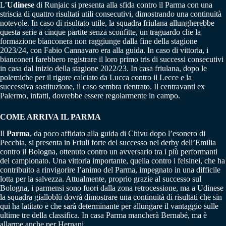
L’
Udinese
di Runjaic si presenta alla sfida contro il Parma con una
striscia di quattro risultati utili consecutivi, dimostrando una continuità
notevole. In caso di risultato utile, la squadra friulana allungherebbe
questa serie a cinque partite senza sconfitte, un traguardo che la
formazione bianconera non raggiunge dalla fine della stagione
2023/24, con Fabio Cannavaro era alla guida. In caso di vittoria, i
bianconeri farebbero registrare il loro primo tris di successi consecutivi
in casa dal inizio della stagione 2022/23. In casa friulana, dopo le
polemiche per il rigore calciato da Lucca contro il Lecce e la
successiva sostituzione, il caso sembra rientrato. Il centravanti ex
Palermo, infatti, dovrebbe essere regolarmente in campo.
COME ARRIVA IL PARMA
Il
Parma
, da poco affidato alla guida di Chivu dopo l’esonero di
Pecchia, si presenta in Friuli forte del successo nel derby dell’Emilia
contro il Bologna, ottenuto contro un avversario tra i più performanti
del campionato. Una vittoria importante, quella contro i felsinei, che ha
contribuito a rinvigorire l’animo del Parma, impegnato in una difficile
lotta per la salvezza. Attualmente, proprio grazie al successo sul
Bologna, i parmensi sono fuori dalla zona retrocessione, ma a Udinese
la squadra gialloblù dovrà dimostrare una continuità di risultati che sin
qui ha latitato e che sarà determinante per allungare il vantaggio sulle
ultime tre della classifica. In casa Parma mancherà Bernabé, ma è
allarme anche per Hernani.