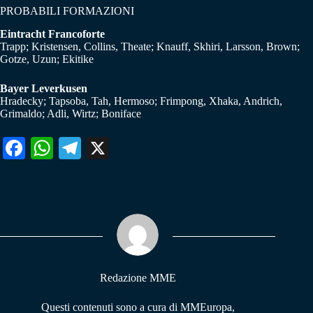
PROBABILI FORMAZIONI
Eintracht Francoforte
Trapp; Kristensen, Collins, Theate; Knauff, Skhiri, Larsson, Brown;
Gotze, Uzun; Ekitike
Bayer Leverkusen
Hradecky; Tapsoba, Tah, Hermoso; Frimpong, Xhaka, Andrich,
Grimaldo; Adli, Wirtz; Boniface
Fa
W
Te
X
ce
ha
le
bo
ts
gr
ok
A
a
pp
m
Redazione MME
Questi contenuti sono a cura di MMEuropa,