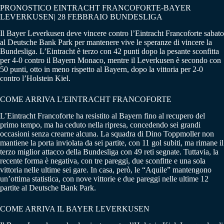
PRONOSTICO EINTRACHT FRANCOFORTE-BAYER
LEVERKUSEN| 28 FEBBRAIO BUNDESLIGA
Il Bayer Leverkusen deve vincere contro l’Eintracht Francoforte sabato
al Deutsche Bank Park per mantenere vive le speranze di vincere la
Bundesliga. L’Eintracht è terzo con 42 punti dopo la pesante sconfitta
per 4-0 contro il Bayern Monaco, mentre il Leverkusen è secondo con
50 punti, otto in meno rispetto al Bayern, dopo la vittoria per 2-0
contro l’Holstein Kiel.
COME ARRIVA L’EINTRACHT FRANCOFORTE
L’Eintracht Francoforte ha resistito al Bayern fino al recupero del
primo tempo, ma ha ceduto nella ripresa, concedendo sei grandi
occasioni senza crearne alcuna. La squadra di Dino Toppmoller non
mantiene la porta inviolata da sei partite, con 11 gol subiti, ma rimane il
terzo miglior attacco della Bundesliga con 49 reti segnate. Tuttavia, la
recente forma è negativa, con tre pareggi, due sconfitte e una sola
vittoria nelle ultime sei gare. In casa, però, le “Aquile” mantengono
un’ottima statistica, con nove vittorie e due pareggi nelle ultime 12
partite al Deutsche Bank Park.
COME ARRIVA IL BAYER LEVERKUSEN