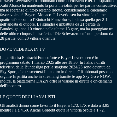
Il Bayer Leverkusen ha dominato contro l’Holstein Kiel. La squadra di
Xabi Alonso ha mantenuto la porta inviolata per tre partite consecutive,
ma le speranze di titolo restano ridotte, considerando il calendario
favorevole del Bayern Monaco. Il Leverkusen ha vinto le ultime
quattro sfide contro l’Eintracht Francoforte, inclusa quella per 2-1
nell’andata di ottobre. La squadra è imbattuta da 21 partite in
Bundesliga, con 10 vittorie nelle ultime 13 gare, ma ha pareggiato tre
delle ultime cinque. In trasferta, “Die Schwarzroten” non perdono da
28 partite, con 20 vittorie ottenute.
DOVE VEDERLA IN TV
La partita tra Eintracht Francoforte e Bayer Leverkusen è in
programma sabato 1 marzo 2025 alle ore 18:30.
In Italia, i diritti
televisivi della Bundesliga per la stagione 2024/25 sono detenuti da
Sky Sport, che trasmetterà l’incontro in diretta.
Gli abbonati possono
seguire la partita anche in streaming tramite le app Sky Go e NOW.
Inoltre, la piattaforma DAZN offre la visione in diretta e on-demand
dell’incontro
LE QUOTE DEGLI ANALISTI
Gli analisti danno come favorito il Bayer a 1.72. L’X è dato a 3.85
mentre l’1 a 4.50. Anche Goldebt quota la vittoria ospite a 1.72.