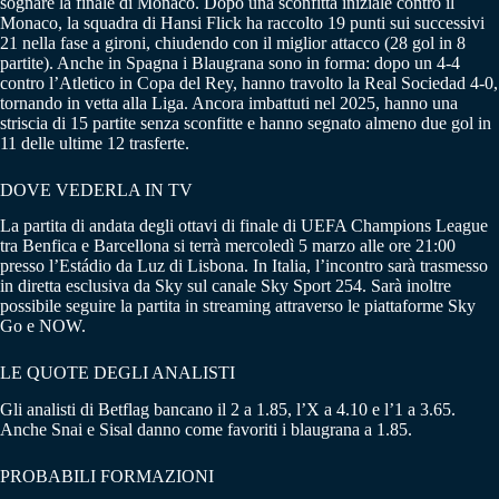
sognare la finale di Monaco. Dopo una sconfitta iniziale contro il
Monaco, la squadra di Hansi Flick ha raccolto 19 punti sui successivi
21 nella fase a gironi, chiudendo con il miglior attacco (28 gol in 8
partite). Anche in Spagna i Blaugrana sono in forma: dopo un 4-4
contro l’Atletico in Copa del Rey, hanno travolto la Real Sociedad 4-0,
tornando in vetta alla Liga. Ancora imbattuti nel 2025, hanno una
striscia di 15 partite senza sconfitte e hanno segnato almeno due gol in
11 delle ultime 12 trasferte.
DOVE VEDERLA IN TV
La partita di andata degli ottavi di finale di UEFA Champions League
tra Benfica e Barcellona si terrà mercoledì 5 marzo alle ore 21:00
presso l’Estádio da Luz di Lisbona.
​
In Italia, l’incontro sarà trasmesso
in diretta esclusiva da Sky sul canale Sky Sport 254.
Sarà inoltre
possibile seguire la partita in streaming attraverso le piattaforme Sky
Go e NOW.
LE QUOTE DEGLI ANALISTI
Gli analisti di Betflag bancano il 2 a 1.85, l’X a 4.10 e l’1 a 3.65.
Anche Snai e Sisal danno come favoriti i blaugrana a 1.85.
PROBABILI FORMAZIONI