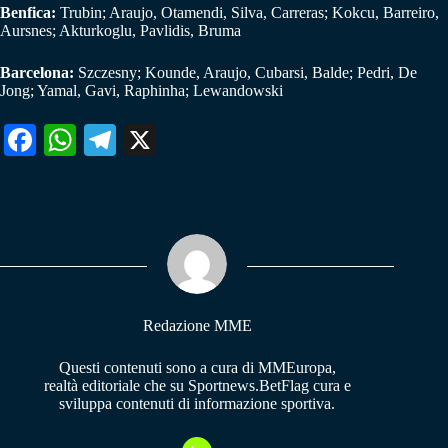
Benfica:
Trubin; Araujo, Otamendi, Silva, Carreras; Kokcu, Barreiro,
Aursnes; Akturkoglu, Pavlidis, Bruma
Barcelona:
Szczesny; Kounde, Araujo, Cubarsi, Balde; Pedri, De
Jong; Yamal, Gavi, Raphinha; Lewandowski
Fa
W
Te
X
ce
ha
le
bo
ts
gr
ok
A
a
pp
m
Redazione MME
Questi contenuti sono a cura di MMEuropa,
realtà editoriale che su Sportnews.BetFlag cura e
sviluppa contenuti di informazione sportiva.