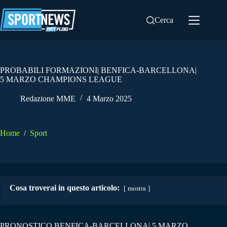
Salta
al
Cerca
contenuto
PROBABILI FORMAZIONI| BENFICA-BARCELLONA|
5 MARZO CHAMPIONS LEAGUE
Redazione MME
4 Marzo 2025
Home
/
Sport
Cosa troverai in questo articolo:
mostra
PRONOSTICO BENFICA-BARCELLONA| 5 MARZO