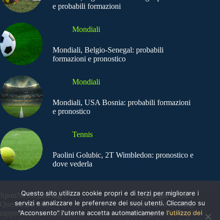
e probabili formazioni
Mondiali
Mondiali, Belgio-Senegal: probabili
formazioni e pronostico
Mondiali
Mondiali, USA Bosnia: probabili formazioni
e pronostico
Tennis
Paolini Golubic, 2T Wimbledon: pronostico e
dove vederla
Questo sito utilizza cookie propri e di terzi per migliorare i
SportNews.BetFlag -
Copyright © 2025
servizi e analizzare le preferenze dei suoi utenti. Cliccando su
Questo sito non
SportNews BetFlag
"Acconsento" l'utente accetta automaticamente
l'utilizzo dei
rappresenta una testata
Sede Legale: Via degli