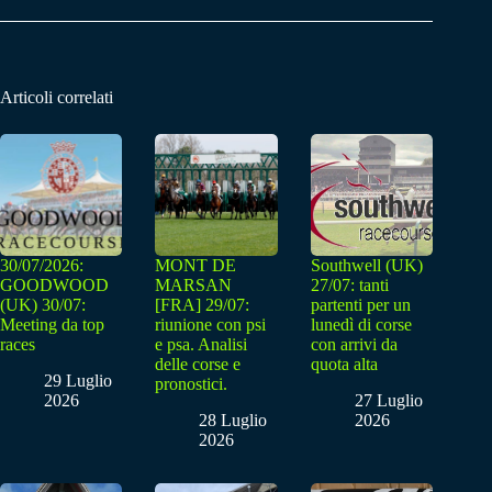
Articoli correlati
30/07/2026:
MONT DE
Southwell (UK)
GOODWOOD
MARSAN
27/07: tanti
(UK) 30/07:
[FRA] 29/07:
partenti per un
Meeting da top
riunione con psi
lunedì di corse
races
e psa. Analisi
con arrivi da
delle corse e
quota alta
29 Luglio
pronostici.
2026
27 Luglio
28 Luglio
2026
2026