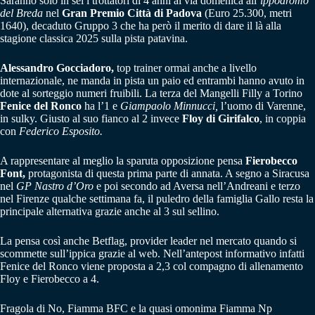
Saranno solo in sei i trottatori di 4 anni al via domenica all’
ippodromo
del Breda
nel
Gran Premio Città di Padova
(Euro 25.300, metri
1640), decaduto Gruppo 3 che ha però il merito di dare il là alla
stagione classica 2025 sulla pista patavina.
Alessandro Gocciadoro,
top trainer ormai anche a livello
internazionale, ne manda in pista un paio ed entrambi hanno avuto in
dote al sorteggio numeri fruibili. La terza del Mangelli Filly a Torino
Fenice del Ronco
ha l’1 e
Giampaolo Minnucci,
l’uomo di Varenne,
in sulky. Giusto al suo fianco al 2 invece
Floy di Girifalco
, in coppia
con
Federico Esposito.
A rappresentare al meglio la sparuta opposizione pensa
Fierobecco
Font,
protagonista di questa prima parte di annata. A segno a Siracusa
nel
GP Nastro d’Oro
e poi secondo ad Aversa nell’Andreani e terzo
nel Firenze qualche settimana fa, il puledro della famiglia Gallo resta la
principale alternativa grazie anche al 3 sul sellino.
La pensa così anche Betflag, provider leader nel mercato quando si
scommette sull’ippica grazie al web. Nell’antepost informativo infatti
Fenice del Ronco viene proposta a 2,3 col compagno di allenamento
Floy e Fierobecco a 4.
Fragola di No, Fiamma BFC e la quasi omonima Fiamma Np