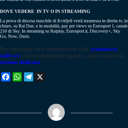
DOVE VEDERE IN TV O IN STREAMING
La prova di discesa maschile di Kvitfjell verrà trasmessa in diretta tv, in
chiaro, su Rai Due, e in modalità, pay per views su Eurosport 1, canale
210 di Sky. In streaming su Raiplay, Eurosport.it, Discovery+, Sky
Go, Now, Dazn.
Per consultare altre informazioni sulle
scommesse
sullo sci
e le manifestazioni sportive, puoi visitare la
sezione dedicata
Fa
W
Te
X
ce
ha
le
bo
ts
gr
ok
A
a
pp
m