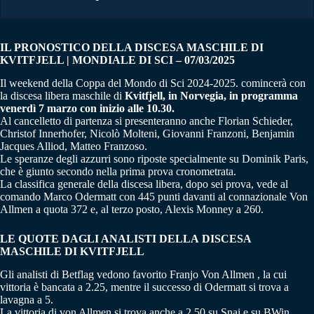
IL PRONOSTICO DELLA DISCESA MASCHILE DI
KVITFJELL | MONDIALE DI SCI – 07/03/2025
Il weekend della Coppa del Mondo di Sci 2024-2025. comincerà con
la discesa libera maschile di
Kvitfjell, in Norvegia, in programma
venerdì 7 marzo con inizio alle 10.30.
Al cancelletto di partenza si presenteranno anche Florian Schieder,
Christof Innerhofer, Nicolò Molteni, Giovanni Franzoni, Benjamin
Jacques Alliod, Matteo Franzoso.
Le speranze degli azzurri sono riposte specialmente su Dominik Paris,
che è giunto secondo nella prima prova cronometrata.
La classifica generale della discesa libera, dopo sei prova, vede al
comando Marco Odermatt con 445 punti davanti al connazionale Von
Allmen a quota 372 e, al terzo posto, Alexis Monney a 260.
LE QUOTE DAGLI ANALISTI DELLA DISCESA
MASCHILE DI KVITFJELL
Gli analisti di Betflag vedono favorito Franjo Von Allmen , la cui
vittoria è bancata a 2.25, mentre il successo di Odermatt si trova a
lavagna a 5.
La vittoria di von Allmen si trova anche a 2.50 su Snai e su BWin.