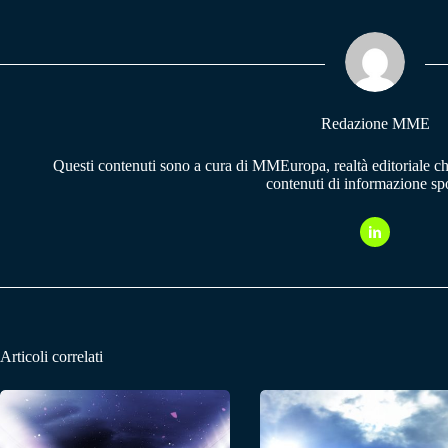
bo
ts
gr
ok
A
a
pp
m
Redazione MME
Questi contenuti sono a cura di MMEuropa, realtà editoriale c
contenuti di informazione spo
Articoli correlati