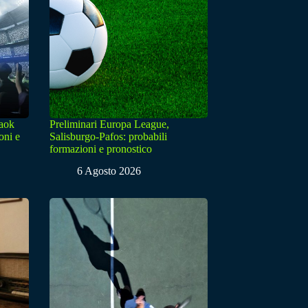
Paok
Preliminari Europa League,
oni e
Salisburgo-Pafos: probabili
formazioni e pronostico
6 Agosto 2026