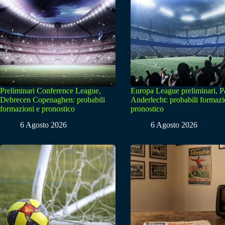
Preliminari Conference League,
Europa League preliminari, 
Debrecen Copenaghen: probabili
Anderlecht: probabili formazi
formazioni e pronostico
pronostico
6 Agosto 2026
6 Agosto 2026