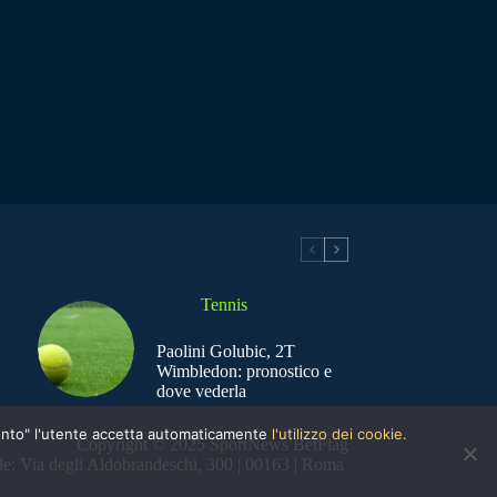
Tennis
Paolini Golubic, 2T
Wimbledon: pronostico e
dove vederla
nsento" l'utente accetta automaticamente
l'utilizzo dei cookie.
Copyright © 2025 SportNews BetFlag
e: Via degli Aldobrandeschi, 300 | 00163 | Roma