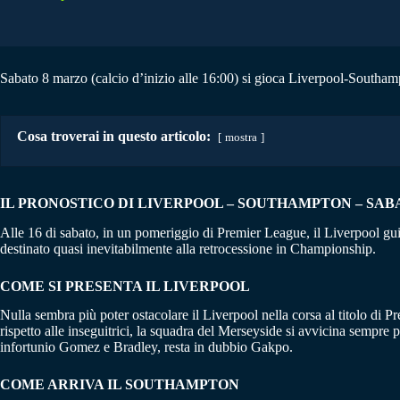
Sabato 8 marzo (calcio d’inizio alle 16:00) si gioca Liverpool-Southa
Cosa troverai in questo articolo:
mostra
IL PRONOSTICO DI LIVERPOOL – SOUTHAMPTON – SAB
Alle 16 di sabato, in un pomeriggio di Premier League, il Liverpool gui
destinato quasi inevitabilmente alla retrocessione in Championship.
COME SI PRESENTA IL LIVERPOOL
Nulla sembra più poter ostacolare il Liverpool nella corsa al titolo di
rispetto alle inseguitrici, la squadra del Merseyside si avvicina sempre 
infortunio Gomez e Bradley, resta in dubbio Gakpo.
COME ARRIVA IL SOUTHAMPTON