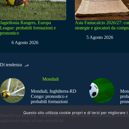
Jagiellonia Rangers, Europa
Asta Fantacalcio 2026/27: con
League: probabili formazioni e
strategie e giocatori da compr
pronostico
5 Agosto 2026
6 Agosto 2026
Di tendenza
Mondiali
Mondiali, Inghilterra-RD
Mond
Congo: pronostico e
prob
probabili formazioni
pron
Questo sito utilizza cookie propri e di terzi per migliorar
SportNews.BetFlag - Questo sito non rappresenta una testata giornalist
aggiornato senza alcuna periodicità