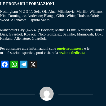
LE PROBABILI FORMAZIONI
Nottingham (4-2-3-1): Sels; Ola Aina, Milenkovic, Murillo, Williams;
Nico Dominguez, Anderson; Elanga, Gibbs-White, Hudson-Odoi;
Wood. Allenatore: Espirito Santo.
Manchester City (4-2-3-1): Ederson; Matheus Luiz, Khusanov, Ruben
Dias, Gvardiol; Kovacic, Nico Gonzalez; Savinho, Marmoush, Doku;
Haaland. Allenatore: Guardiola.
Per consultare altre informazioni sulle
quote scommesse
e le
manifestazioni sportive, puoi visitare la
sezione dedicata
Fa
W
Te
X
ce
ha
le
bo
ts
gr
ok
A
a
pp
m