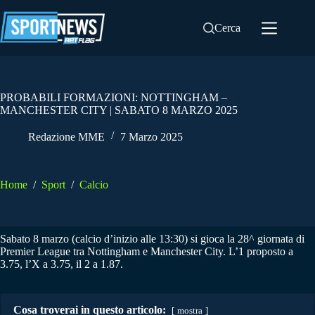
Salta
al
Cerca
contenuto
PROBABILI FORMAZIONI: NOTTINGHAM –
MANCHESTER CITY | SABATO 8 MARZO 2025
Redazione MME
7 Marzo 2025
Home
/
Sport
/
Calcio
Sabato 8 marzo (calcio d’inizio alle 13:30) si gioca la 28^ giornata di
Premier League tra Nottingham e Manchester City. L’1 proposto a
3.75, l’X a 3.75, il 2 a 1.87.
Cosa troverai in questo articolo:
mostra