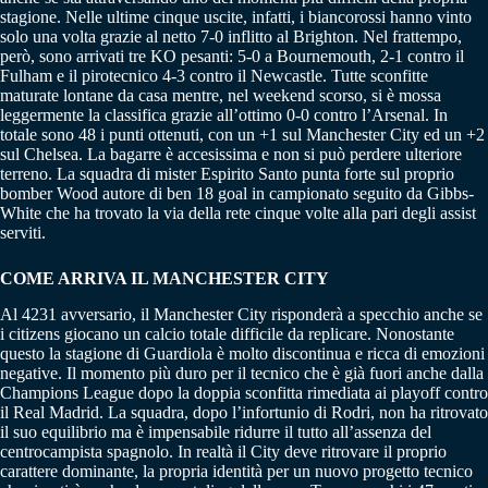
stagione. Nelle ultime cinque uscite, infatti, i biancorossi hanno vinto
solo una volta grazie al netto 7-0 inflitto al Brighton. Nel frattempo,
però, sono arrivati tre KO pesanti: 5-0 a Bournemouth, 2-1 contro il
Fulham e il pirotecnico 4-3 contro il Newcastle. Tutte sconfitte
maturate lontane da casa mentre, nel weekend scorso, si è mossa
leggermente la classifica grazie all’ottimo 0-0 contro l’Arsenal. In
totale sono 48 i punti ottenuti, con un +1 sul Manchester City ed un +2
sul Chelsea. La bagarre è accesissima e non si può perdere ulteriore
terreno. La squadra di mister Espirito Santo punta forte sul proprio
bomber Wood autore di ben 18 goal in campionato seguito da Gibbs-
White che ha trovato la via della rete cinque volte alla pari degli assist
serviti.
COME ARRIVA IL MANCHESTER CITY
Al 4231 avversario, il Manchester City risponderà a specchio anche se
i citizens giocano un calcio totale difficile da replicare. Nonostante
questo la stagione di Guardiola è molto discontinua e ricca di emozioni
negative. Il momento più duro per il tecnico che è già fuori anche dalla
Champions League dopo la doppia sconfitta rimediata ai playoff contro
il Real Madrid. La squadra, dopo l’infortunio di Rodri, non ha ritrovato
il suo equilibrio ma è impensabile ridurre il tutto all’assenza del
centrocampista spagnolo. In realtà il City deve ritrovare il proprio
carattere dominante, la propria identità per un nuovo progetto tecnico