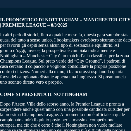
IL PRONOSTICO DI NOTTINGHAM – MANCHESTER CITY
| PREMIER LEAGUE – 8/3/2025
In altri periodi storici, fino a qualche mese fa, questa gara sarebbe stata
quasi del tutto a senso unico. I bookmakers avrebbero sicuramente dato
per favoriti gli ospiti senza alcun tipo di sostanziale equilibrio. Al
giorno d’oggi, invece, la prospettiva è cambiata radicalmente e
Nottingham – Manchester City è un match d’alta classifica per la zona
Champions League. Sul prato verde del “City Ground”, i padroni di
casa cercano il colpaccio e vogliono consolidare la propria posizione
contro i citizens. Numeri alla mano, i biancorossi ospitano la quarta
forza del campionato distante appena una lunghezza. Si preannuncia
uno scontro diretto vero e proprio.
COME SI PRESENTA IL NOTTINGHAM
Dopo l’Aston Villa dello scorso anno, la Premier League è pronta a
sorprendere anche quest’anno con una possibile candidata outsider per
la prossima Champions League. Al momento non è ufficiale a quale
campionato andrà il quinto posto per la massima competizione
europea, ma ciò che è certo è che il Nottingham non vuole mollare
anche se sta attraversando uno dei momenti più difficili della propria