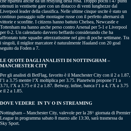
che ripartirà anche da un restyling della rosa. Troppo pochi i 47 punti
ottenuti in ventisette gare con un distacco di venti lunghezze dal
Liverpool leader della classifica. Nelle ultime cinque uscite è stato un
continuo passaggio sulle montagne russe con il perfetto alternarsi di
vittorie e sconfitte. I citizens hanno battuto Chelsea, Newcastle e
Tottenham ma hanno anche perso contro Arsenal per 5-1 e Liverpool
per 0-2. Un calendario davvero beffardo considerando che ha
affrontato tutte squadre attrezzatissime nel giro di poche settimane. Tra
i singoli, il miglior marcatore è naturalmente Haaland con 20 goal
seguito da Foden a 7.
LE QUOTE DAGLI ANALISTI DI NOTTINGHAM –
MANCHESTER CITY
Per gli analisti di BetFlag, favorito è il Manchester City con il 2 a 1.87,
l’1 a 3.75 mentre l’X moltiplica per 3.75. Planetwin propone l’1 a
3.71, l’X a 3.75 e il 2 a 1.87. Betway, infine, banca l’1 a 4, l’X a 3.75
e il 2 a 1.85.
DOVE VEDERE IN TV O IN STREAMING
Nottingham – Manchester City, valevole per la 28^ giornata di Premier
League in programma sabato 8 marzo alle 13:30, sarà trasmessa da
Sky Sport.