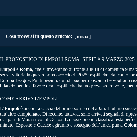
Cosa troverai in questo articolo:
mostra
IL PRONOSTICO DI EMPOLI-ROMA | SERIE A 9 MARZO 2025
Empoli
e
Roma
, che si troveranno di fronte alle 18 di domenica 9 mar
senza vittorie in questo primo scorcio di 2025; ospiti che, dal canto lor
Europa League. Punti pesanti, quindi, sia per i toscani che vogliono risal
bilancio pende a favore degli ospiti, che hanno prevalso tre volte, mentr
COME ARRIVA L’EMPOLI
L’
Empoli
è ancora a caccia del primo sorriso del 2025. L’ultimo succes
tutt’altro campionato. Di recente, tuttavia, sono arrivati segnali di ripre
e al pari di Marassi con il Genoa. La posizione in classifica resta però
minuto, Esposito e Cacace agiranno a sostegno dell’unica punta
Colo