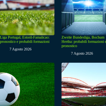
Liga Portugal, Estoril-Famalicao:
Zweite Bundesliga, Bochum
pronostico e probabili formazioni
Hertha: probabili formazioni 
pronostico
7 Agosto 2026
7 Agosto 2026