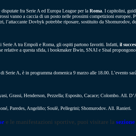
are disputate fra Serie A ed Europa League per la
Roma
. I capitolini, gu
lorossi vanno a caccia di un posto nelle prossimi competizioni europee. 
tri, l’attaccante Dovbyk potrebbe riposare, sostituito da Shomurodov, d
di Serie A tra Empoli e Roma, gli ospiti partono favoriti. Infatti,
il succe
se relative a questa sfida, i bookmaker Bwin, SNAI e Sisal propongono 
 di Serie A, è in programma domenica 9 marzo alle 18.00. L’evento sarà v
Gyasi, Grassi, Henderson, Pezzella; Esposito, Cacace; Colombo. All. D’
é, Paredes, Angeliño; Soulè, Pellegrini; Shomurodov. All. Ranieri.
se
e le manifestazioni sportive, puoi visitare la
sezione