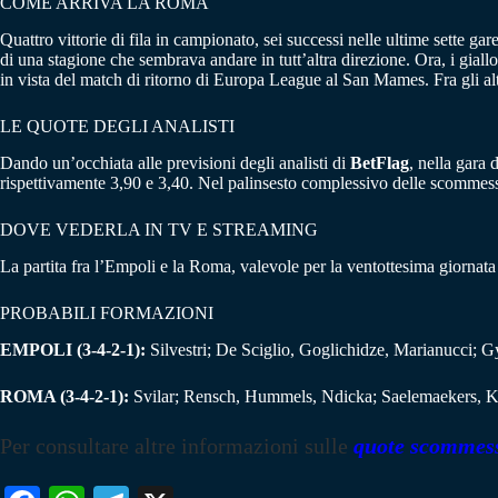
COME ARRIVA LA ROMA
Quattro vittorie di fila in campionato, sei successi nelle ultime sette g
di una stagione che sembrava andare in tutt’altra direzione. Ora, i gial
in vista del match di ritorno di Europa League al San Mames. Fra gli al
LE QUOTE DEGLI ANALISTI
Dando un’occhiata alle previsioni degli analisti di
BetFlag
, nella gara 
rispettivamente 3,90 e 3,40. Nel palinsesto complessivo delle scommes
DOVE VEDERLA IN TV E STREAMING
La partita fra l’Empoli e la Roma, valevole per la ventottesima giornata
PROBABILI FORMAZIONI
EMPOLI (3-4-2-1):
Silvestri; De Sciglio, Goglichidze, Marianucci; 
ROMA (3-4-2-1):
Svilar; Rensch, Hummels, Ndicka; Saelemaekers, Kon
Per consultare altre informazioni sulle
quote scommes