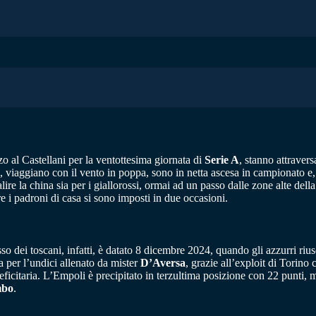
zo al Castellani per la ventottesima giornata di
Serie A
, stanno attrave
o, viaggiano con il vento in poppa, sono in netta ascesa in campionato e, 
ire la china sia per i giallorossi, ormai ad un passo dalle zone alte della
e i padroni di casa si sono imposti in due occasioni.
so dei toscani, infatti, è datato 8 dicembre 2024, quando gli azzurri ri
sa per l’undici allenato da mister
D’Aversa
, grazie all’exploit di Torino
 deficitaria. L’Empoli è precipitato in terzultima posizione con 22 punti
mbo
.