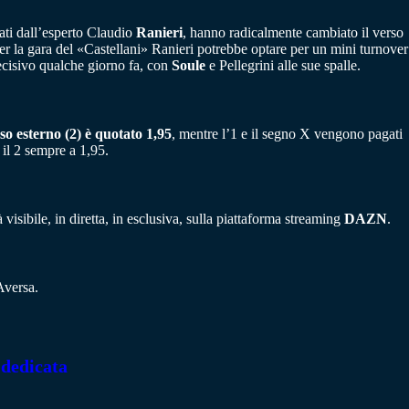
idati dall’esperto Claudio
Ranieri
, hanno radicalmente cambiato il verso
Per la gara del «Castellani» Ranieri potrebbe optare per un mini turnover
ecisivo qualche giorno fa, con
Soule
e Pellegrini alle sue spalle.
sso esterno (2) è quotato 1,95
, mentre l’1 e il segno X vengono pagati
il 2 sempre a 1,95.
isibile, in diretta, in esclusiva, sulla piattaforma streaming
DAZN
.
Aversa.
 dedicata